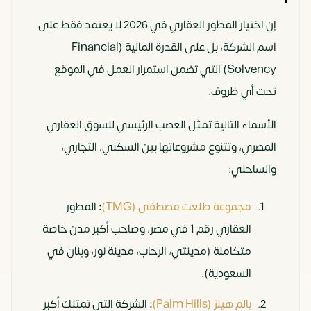
الجديدة.
إن اختيار المطور العقاري في 2026 لا يعتمد فقط على
اسم الشركة، بل على القدرة المالية (Financial
المستقبل
25% –
متوسطة
تحولها لمركز
Solvency) التي تضمن استمرار العمل في الموقع
سيتي
30%
سكني ذكي
تحت أي ظروف.
يخدم العاصمة
والتجمع
الأسماء التالية تمثل العصب الرئيسي للسوق العقاري
الخامس.
المصري، وتتنوع مشروعاتها بين السكني، التجاري،
والساحلي:
العاصمة
20% –
منخفضة
التشغيل
الإدارية
25%
الكامل
مجموعة طلعت مصطفى (TMG)
:
المطور
لمنطقة
العقاري رقم 1 في مصر، وصاحب أكبر مدن خاصة
الوزارات
متكاملة (مدينتي، الرحاب، مدينة نور، وبنان في
والمنطقة
السعودية).
المركزية.
بالم هيلز (Palm Hills)
:
الشركة التي تمتلك أكبر