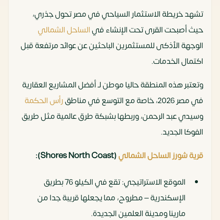
بمنطقة الـ
تشهد خريطة الاستثمار السياحي في مصر تحول جذري،
ح
CBD
حيث أصبحت القرى تحت الإنشاء في
الساحل الشمالي
سنة
الوجهة الأذكى للمستثمرين الباحثين عن عوائد مرتفعة قبل
سانت
بالم هيلز (Palm
شقق
تبدأ من
مقدم
اكتمال الخدمات.
ريجيس
Hills)
وفيلات
80 م²
5%
وتعتبر هذه المنطقة حاليا موطن لـ أفضل المشاريع العقارية
بالم هيلز
فندقية
وتقس
في مصر 2026، خاصة مع التوسع في مناطق
رأس الحكمة
ح
وسيدي عبد الرحمن، وربطها بشبكة طرق عالمية مثل طريق
سنوات
الفوكا الجديد.
فلو
ZG
شقق
تبدأ من
مقدم
قرية شورز الساحل الشمالي
(Shores North Coast):
ريزيدنس
Developments
سكنية
104 م²
0%
(Flw)
وتقس
الموقع الاستراتيجي: تقع في الكيلو 76 بطريق
ح
الإسكندرية – مطروح، مما يجعلها قريبة جدا من
سنوات
مارينا ومدينة العلمين الجديدة.