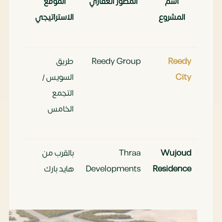
اسم
المطور العقاري
الموقع
نوع الو
المشروع
الاستراتيجي
Reedy
Reedy Group
طريق
شقق، تا
City
السويس /
هاوس،
التجمع
فيلات
الخامس
Wujoud
Thraa
بالقرب من
شقق سك
Residence
Developments
هايد بارك