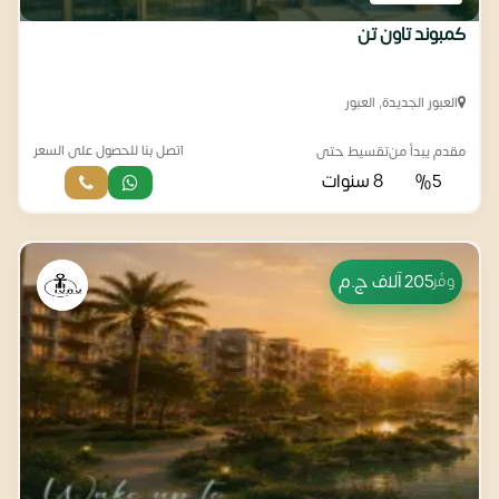
كمبوند تاون تن
العبور الجديدة, العبور
اتصل بنا للحصول على السعر
مقدم يبدأ من
تقسيط حتى
%5
8 سنوات
205 آلاف
ج.م
وفّر