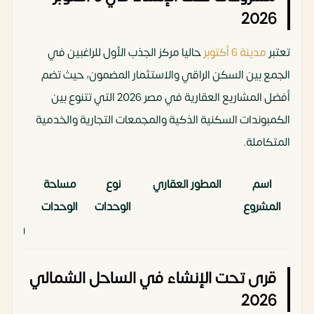
Park
جيرسي
شقق
مباشرة
30 م²
2026
(New
على الـ
تعتبر
مدينة 6 أكتوبر
حاليا مركز الجذب الأول للراغبين في
Central
Jersey)
الجمع بين السكن الراقي والاستثمار المضمون، حيث تضم
Park
أفضل المشاريع العقارية في مصر 2026 التي تتنوع بين
Mall Snova
أوربس
تجاري /
منطقة
تبدأ
الكمبوندات السكنية الذكية والمجمعات التجارية والخدمية
(Orbis
إداري /
MU-23
27 م²
المتكاملة.
Dev)
طبي
على
اسم
المطور العقاري
نوع
مساحة
أنظ
محور
المشروع
الوحدات
الوحدات
السد
الأمل
والتق
Grand
النيل
فندق
داخل
تبدأ
إطلالة
PLDG
شقق
تبدأ من
مقدم
Millennium
للتطوير
عالمي (5
“تايكون
22 م²
قرى تحت الإنشاء في الساحل الشمالي
أكتوبر
Developments
سكنية
70 م²
0%
العقاري
نجوم)
تاور”
2026
وتقس