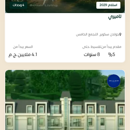
استلام: 2029
4 وحدات
تاميري
جولدن سكوير, التجمع الخامس
مقدم يبدأ من
تقسيط حتى
السعر يبدأ من
%5
8 سنوات
4.1 ملايين
ج.م