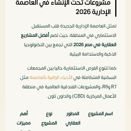
مشروعات تحت الإنشاء في العاصمة
الشمالي
الإدارية 2026
تمثل العاصمة الإدارية الجديدة قلب المستقبل
الاستثماري في المنطقة، حيث تضم
أفضل المشاريع
LYX
العقارية في مصر 2026
Aziz
القاهرة
التي تجمع بين التكنولوجيا
تجاري، 
Business
الذكية والاستدامة البيئية.
Properties
الجديدة
Complex
كما تتنوع الفرص الاستثمارية حاليا بين المجمعات
السكنية المتكاملة في
الأحياء الراقية بالعاصمة
مثل
R7 وR8، والمشروعات الفندقية العالمية في منطقة
الأعمال المركزية (CBD) والداون تاون.
Maison S
Living Yards
داخل
استوديو
كمبوند
شقق فن
اسم المشروع
المطور
نوع
أهم
مسا
سولاي
العقاري
المشروع
مميزات
الوح