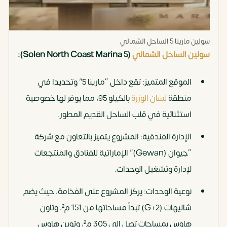
سولين مارينا 5 الساحل الشمالي
سولين الساحل الشمالي
(Solen North Coast Marina 5):
الموقع المتميز: تقع داخل “مارينا 5” وتحديدا في
منطقة
لسان الوزرة
بالكيلو 95، مما يوفر لها خصوصية
استثنائية في قلب الساحل القديم المطور.
الإدارة الفندقية: المشروع يتميز بالتعاون مع شركة
“جيوان (Gewan)” الإماراتية للفنادق والمنتجعات
لإدارة وتشغيل الوحدات.
نوعية الوحدات: يركز المشروع على الفخامة، حيث يضم
شاليهات (G+2) تبدأ مساحاتها من 151 م²، وتاون
هاوس بمساحات تصل إلى 305 م²، وتوين هاوس