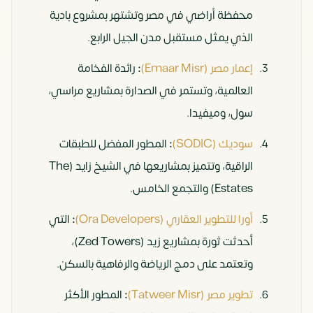
محفظة أراضي في مصر وتشتهر بمشروع بادية
رأس
30% –
مرتفعة
المشروعات
الذي يمثل مستقبل مدن الجيل الرابع.
الحكمة
35%
نسبيا
القومية
العالمية والنمو
إعمار مصر (Emaar Misr)
:
رائدة الفخامة
السياحي
العالمية، وتستمر في الصدارة بمشاريع مراسي،
السريع.
سول، وميفيدا.
سوديك (SODIC)
:
المطور المفضل للطبقات
مدينة
12% –
منخفضة
قربها من
الراقية، وتتميز بمشاريعها في الشيخ زايد (The
الشروق
15%
مدينتي
Estates) والتجمع الخامس.
والعاصمة،
والطلب
أورا للتطوير العقاري (Ora Developers)
:
التي
المرتفع على
أحدثت ثورة بمشاريع زيد (Zed Towers)،
الإيجار.
وتعتمد على دمج الرياضة والرفاهية بالسكن.
تطوير مصر (Tatweer Misr)
:
المطور الأكثر
مدينة
14% –
منخفضة
التوسع