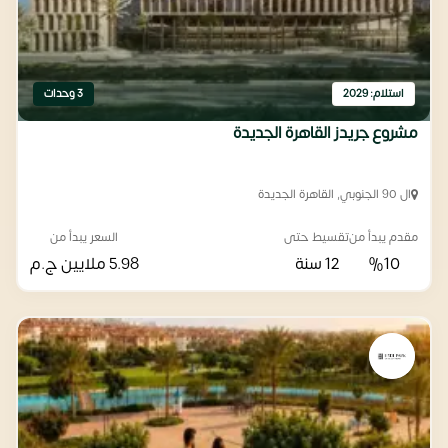
استلام: 2029
3 وحدات
مشروع جريدز القاهرة الجديدة
ال 90 الجنوبي, القاهرة الجديدة
مقدم يبدأ من
تقسيط حتى
السعر يبدأ من
%10
12 سنة
5.98 ملايين
ج.م