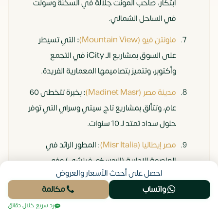
ابتكار، صاحب المونت جلالة في السخنة وسولت
العبور
18%
الصناعي
في الساحل الشمالي.
(والجديدة)
والتجاري
وتوافر فرص
ماونتن فيو (Mountain View)
:
التي تسيطر
العبور الجديدة.
على السوق بمشاريع الـ iCity في التجمع
وأكتوبر، وتتميز بتصاميمها المعمارية الفريدة.
القاهرة
15% –
منخفضة
السيولة
مدينة مصر (Madinet Masr)
:
بخبرة تتخطى 60
الجديدة
18%
جدا
العقارية
عام، وتتألق بمشاريع تاج سيتي وسراي التي توفر
(التجمع)
الأعلى في
حلول سداد تمتد لـ 10 سنوات.
مصر لسهولة
البيع والتأجير.
مصر إيطاليا (Misr Italia)
: المطور الرائد في
العاصمة الإدارية (البوسكو، فينشي) وفي
العلمين
22% –
متوسطة
تحويل
احصل على أحدث الأسعار والعروض
الساحل الشمالي (سولاري).
الجديدة
26%
المنطقة لمركز
واتساب
مكالمة
لافيستا للتطوير العقاري (La Vista)
:
ملكة
جذب سياحي
رد سريع خلال دقائق
المشروعات الساحلية بلا منازع بسلسلة لافيستا
وسكني