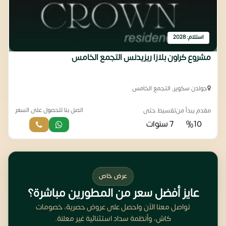
استلام: 2028
مشروع كراون بلازا ريزيدنس التجمع الخامس
جولدن سكوير, التجمع الخامس
اتصل بنا للحصول على السعر
مقدم يبدأ من
تقسيط حتى
%10
7 سنوات
عرض خاص
عايز أفضل سعر من المطورين مباشرة؟
تواصل معنا الآن واحصل على عروض حصرية، خصومات
كاش، وأنظمة سداد استثنائية غير معلنة.