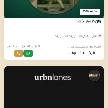
استلام: 2030
وان ديستريكت
النادي الأهلي الشيخ زايد, الشيخ زايد
اتصل بنا للحصول على السعر
مقدم يبدأ من
تقسيط حتى
%10
10 سنوات