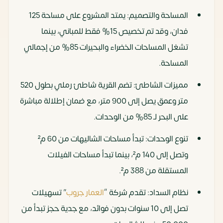
المساحة والتصميم: يمتد المشروع على مساحة 125
مول C9
Centrada
تجاري /
تبدأ من
فدان، وقد تم تخصيص 15% فقط للمباني، بينما
Developments
إداري /
27 م²
وتقس
تشغل المساحات الخضراء والبحيرات 85% من إجمالي
طبي
ح
المساحة.
سنوات
مميزات الشاطئ: تضم القرية شاطئ رملي بطول 520
هيلتون
MA Group
وحدات
تبدأ من
مقدم
متر وعمق يصل إلى 900 متر، مع ضمان إطلالة مباشرة
سيفيل
فندقية
40 م²
5%
على البحر لـ 85% من الوحدات.
سيفن
فاخرة
وتقس
تنوع الوحدات: تبدأ مساحات الشاليهات من 60 م²
ح
وتصل إلى 140 م²، بينما تبدأ مساحات الفيلات
سنة
المستقلة من 388 م².
نظام السداد: تقدم شركة “
العمار جروب
” تسهيلات
تصل إلى 10 سنوات بدون فوائد، مع جدية حجز تبدأ من