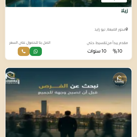
زيلا
محور الضبعة, نيو زايد
اتصل بنا للحصول على السعر
مقدم يبدأ من
تقسيط حتى
%10
10 سنوات