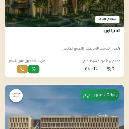
استلام: 2030
الميرا اوريا
بجوار الجامعه الأمريكية, التجمع الخامس
اتصل بنا للحصول على السعر
مقدم يبدأ من
تقسيط حتى
%0
12 سنة
2.09 مليون
ج.م
وفّر