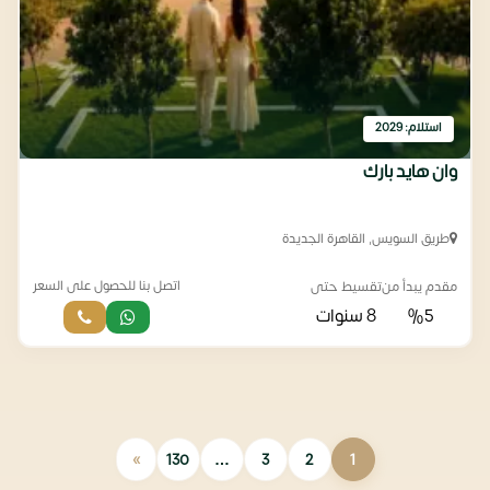
استلام: 2029
وان هايد بارك
طريق السويس, القاهرة الجديدة
اتصل بنا للحصول على السعر
مقدم يبدأ من
تقسيط حتى
%5
8 سنوات
»
130
…
3
2
1