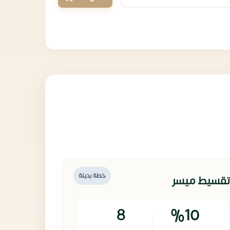
خطة بديلة
تقسيط ميسر
8
%10