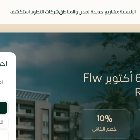
الرئيسية
مشاريع جديدة
المدن والمناطق
شركات التطوير
استكشف
احص
كمبوند فلو ريزيدنس 6 أكتوبر Flw
ام
10%
خصم الكاش