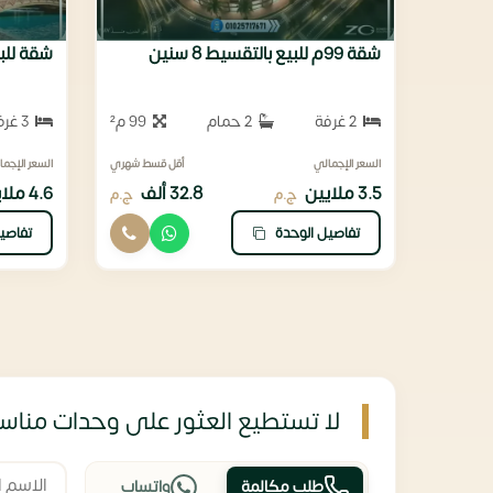
شقة 99م للبيع بالتقسيط 8 سنين
شقة للبيع 137متر بفيو ك
2 غرفة
2 حمام
99 م²
3 غرف
السعر الإجمالي
أقل قسط شهري
السعر الإجما
3.5 ملايين
32.8 ألف
4.6 ملايين
ج.م
ج.م
تفاصيل الوحدة
تفاصي
لا تستطيع العثور على وحدات مناسب
طلب مكالمة
واتساب