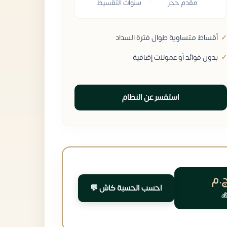
مقدم حجز
سنوات التقسيط
أقساط متساوية طوال فترة السداد
بدون فوائد أو عمولات إضافية
استفسر عن النظام
.م
احسب الحسبة كاش 💬