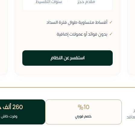
مقدم حجز
سنوات التقسيط
أقساط متساوية طوال فترة السداد
بدون فوائد أو عمولات إضافية
استفسر عن النظام
%10
260 ألف
ج
خصم فوري
وفرت كاش 
عاقد