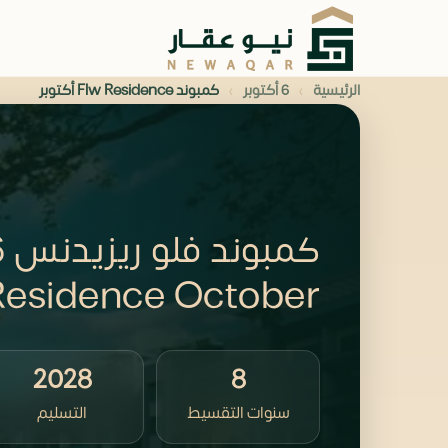
›
›
الرئيسية
6 أكتوبر
كمبوند Flw Residence أكتوبر
Residence October
2028
8
سنوات التقسيط
التسليم