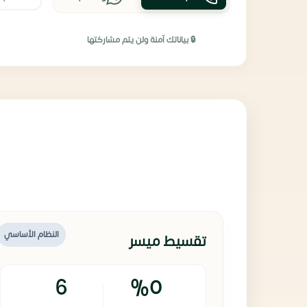
🔒 بياناتك آمنة ولن يتم مشاركتها
النظام الأساسي
تقسيط ميسر
6
%0