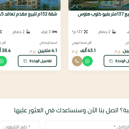
لوب هاوس
شقة 132م للبيع مقدم تعاقد 5%
2 حمام
137 م²
3 غرف
2 حمام
لي
أقل قسط شهري
السعر الإجمالي
أقل 
43.1 ألف
4.1 ملايين
38.4 ألف
ج.م
ج.م
ج.م
ل الوحدة
تفاصيل الوحدة
ة؟ اتصل بنا الآن وسنساعدك في العثور عليها