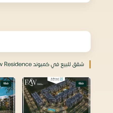
شقق للبيع في كمبوند Flw Residence أكتوبر
شقة
شقة