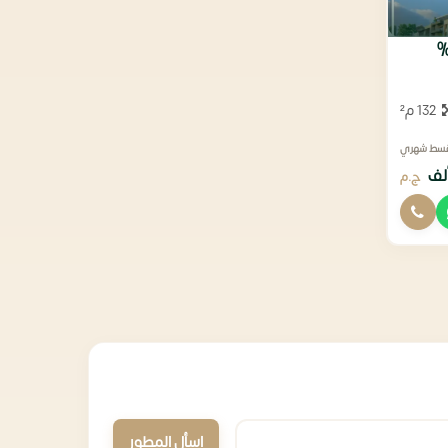
132 م²
قسط شهري
ج.م
اسأل المطور