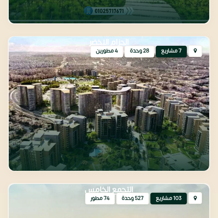
الحزام الاخضر
7 مشاريع
28 وحدة
4 مطورين
التجمع الخامس
103 مشاريع
527 وحدة
74 مطور