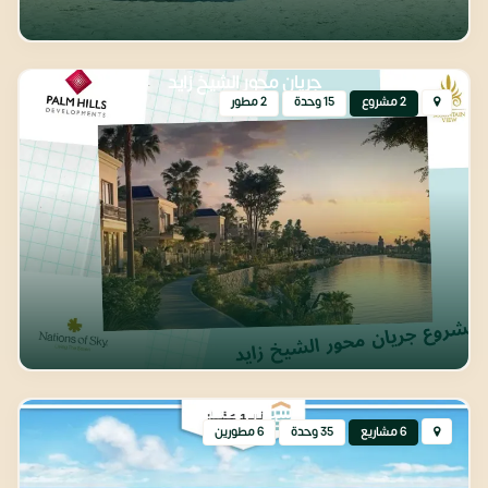
جريان محور الشيخ زايد
2 مشروع
15 وحدة
2 مطور
سيدي حنيش
6 مشاريع
35 وحدة
6 مطورين