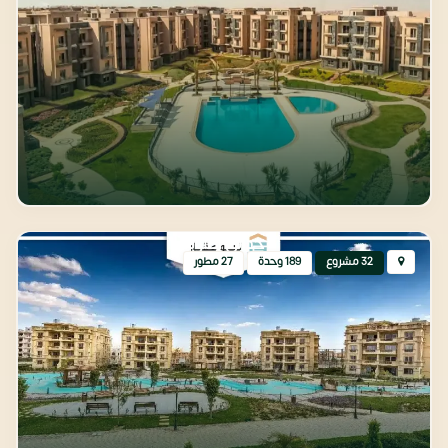
حدائق أكتوبر
32 مشروع
189 وحدة
27 مطور