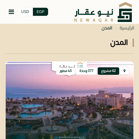
USD
EGP
›
الرئيسية
المدن
المدن
البحر الاحمر
62 مشروع
377 وحدة
43 مطور