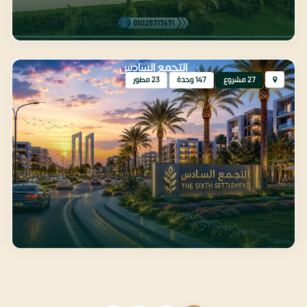
التجمع السادس
27 مشروع
147 وحدة
23 مطور