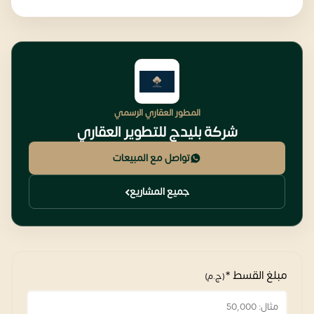
المطور العقاري الرسمي
شركة بليدج للتطوير العقاري
تواصل مع المبيعات
جميع المشاريع
مبلغ القسط *
(ج.م)