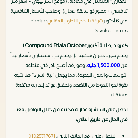
العقاري” المتمثل في معادلة: (موقع استراتيجي + سعر متر
تنافسي + مطور ذو سابقة أعمال)، وصاحب الأسعار التنافسية
في 6 أكتوبر
شركة بليدج للتطوير العقاري
Pledge
Developments.
كمبوند إطلالة أكتوبر Compound Etlala October
لا
يقدم مجرد جدران سكنية، بل يقدم حل استثماري بأسعار تبدأ
من
1,300,000 جنيه
، وهو رقم أصبح نادر في منطقة
التوسعات والمدن الجديدة، مما يجعل “نية الشراء” هنا تتجه
بقوة نحو التحوط من التضخم وتحقيق عوائد إيجارية مرتفعة
مستقبليا.
احصل علي استشارة عقارية مجانية من خلال التواصل معنا
في الحال عن طريق التالي:
الاتصال على رقم الهاتف التالي:
01025717671