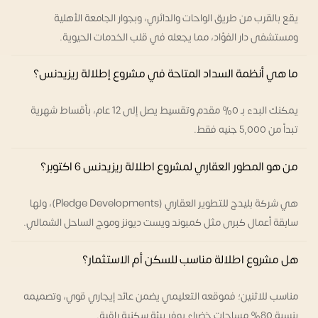
يقع بالقرب من طريق الواحات والدائري، وبجوار الجامعة الأهلية
ومستشفى دار الفؤاد، مما يجعله في قلب الخدمات الحيوية.
ما هي أنظمة السداد المتاحة في مشروع إطلالة ريزيدنس؟
يمكنك البدء بـ 0% مقدم وتقسيط يصل إلى 12 عام، بأقساط شهرية
تبدأ من 5,000 جنيه فقط.
من هو المطور العقاري لمشروع اطلالة ريزيدنس 6 اكتوبر؟
هي شركة بليدچ للتطوير العقاري (Pledge Developments)، ولها
سابقة أعمال كبرى مثل كمبوند ويست ديونز وموج الساحل الشمالي.
هل مشروع اطلالة مناسب للسكن أم الاستثمار؟
مناسب للاثنين؛ فموقعه التعليمي يضمن عائد إيجاري قوي، وتصميمه
بنسبة 80% مساحات خضراء يوفر بيئة سكنية راقية.