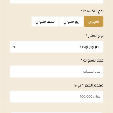
نوع التقسيط *
شهري
ربع سنوي
نصف سنوي
نوع العقار *
عدد السنوات *
مقدم الحجز *
(ج.م)