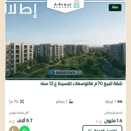
شقة
شقة للبيع 70م فالتوسعات تقسيط ع 12 سنه
1 غرفة
1 حمام
70 م²
السعر الإجمالي
أقل قسط شهري
1.4 مليون
9.7 آلاف
ج.م
ج.م