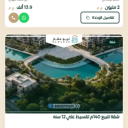
2 مليون
13.9 ألف
ج.م
ج.م
تفاصيل الوحدة
شقة
شقة للبيع 140م تقسيط علي 12 سنه