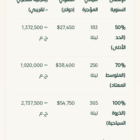
السنوية
المؤجرة
(دولار)
– تقريبي)
~ 1,372,500
$27,450
183
50%
(الحد
ليلة
ج.م
الأدنى)
~ 1,920,000
$38,400
256
70%
(المتوسط
ليلة
ج.م
المعتاد)
~ 2,737,500
$54,750
365
100%
(الذروة
ليلة
ج.م
السياحية)