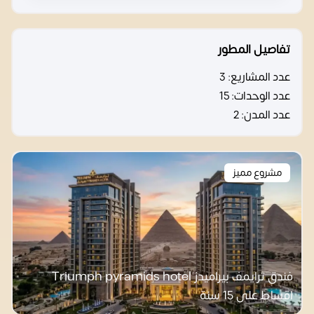
تفاصيل المطور
عدد المشاريع:
3
عدد الوحدات:
15
عدد المدن:
2
مشروع مميز
فندق ترايمف بيراميدز Triumph pyramids hotel
اقساط على 15 سنة