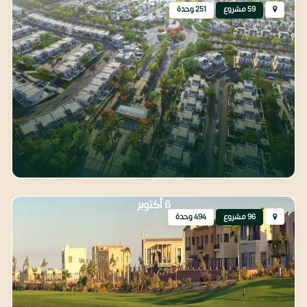
59 مشروع
251 وحدة
6 أكتوبر
96 مشروع
494 وحدة