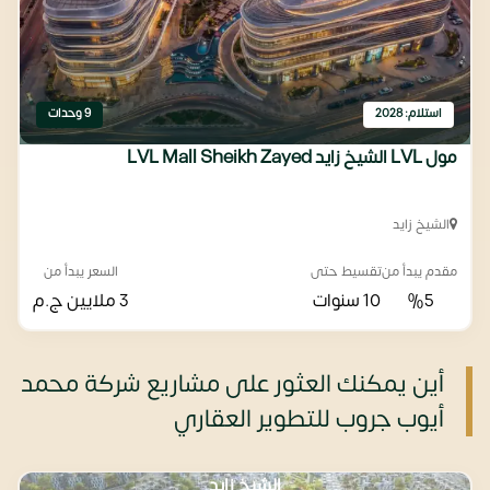
استلام: 2028
9 وحدات
مول LVL الشيخ زايد LVL Mall Sheikh Zayed
الشيخ زايد
مقدم يبدأ من
تقسيط حتى
السعر يبدأ من
%5
10 سنوات
3 ملايين
ج.م
أين يمكنك العثور على مشاريع شركة محمد
أيوب جروب للتطوير العقاري
الشيخ زايد