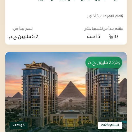
امام الاهرامات, 6 أكتوبر
مقدم يبدأ من
تقسيط حتى
السعر يبدأ من
%10
15 سنة
5.2 ملايين
ج.م
2.2 مليون
ج.م
وفّر
استلام: 2028
3 وحدات