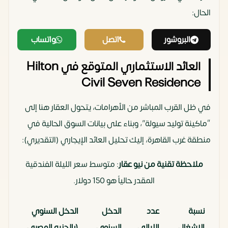
الحال:
البروشور
اتصل
واتساب
العائد الاستثماري المتوقع في Hilton
Civil Seven Residence
في ظل القرب المباشر من الأهرامات، يتحول العقار هنا إلى
“ماكينة توليد سيولة”، وبناء على بيانات السوق الحالية في
منطقة غرب القاهرة، إليك تحليل العائد الإيجاري (التقديري):
ملاحظة تقنية من نيو عقار
: متوسط سعر الليلة الفندقية
المقدر حالياً هو 150 دولار.
نسبة
عدد
الدخل
الدخل السنوي
الإشغال
الليالي
السنوي
(بالجنيه المصري