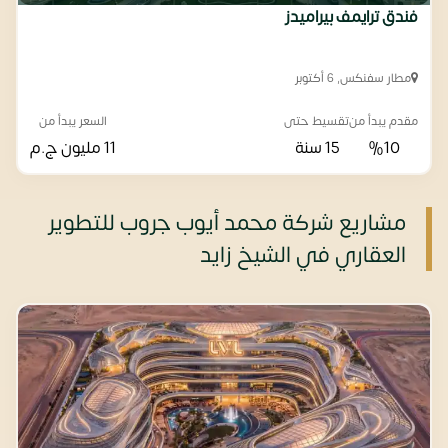
فندق ترايمف بيراميدز
مطار سفنكس, 6 أكتوبر
مقدم يبدأ من
تقسيط حتى
السعر يبدأ من
%10
15 سنة
11 مليون
ج.م
مشاريع شركة محمد أيوب جروب للتطوير
العقاري في الشيخ زايد