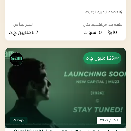
العاصمة الإدارية الجديدة
مقدم يبدأ من
تقسيط حتى
السعر يبدأ من
%10
10 سنوات
6.7 ملايين
ج.م
1.25 مليون
ج.م
وفّر
استلام: 2030
9 وحدات