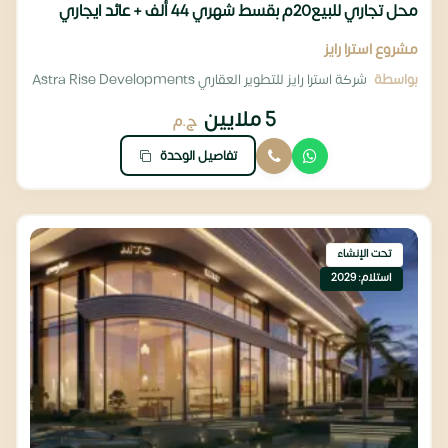
محل تجاري للبيع20م بقسط شهري 44 ألف + عائد ايجاري
مشروع استرا رايز
بواسطة
شركة استرا رايز للتطوير العقاري Astra Rise Developments
5 ملايين
ج.م
تفاصيل الوحدة
تحت الإنشاء
استلام: 2029