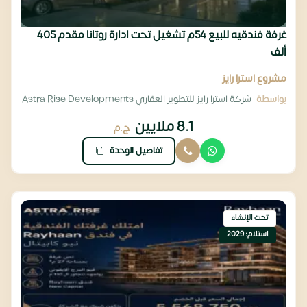
غرفة فندقيه للبيع 54م تشغيل تحت ادارة روتانا مقدم 405
ألف
مشروع استرا رايز
بواسطة
شركة استرا رايز للتطوير العقاري Astra Rise Developments
8.1 ملايين
ج.م
تفاصيل الوحدة
تحت الإنشاء
استلام: 2029