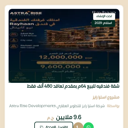
تحت الإنشاء
استلام: 2029
شقة فندقيه للبيع 64م بمقدم تعاقد 480 ألف فقط
مشروع استرا رايز
بواسطة
شركة استرا رايز للتطوير العقاري Astra Rise Developments
9.6 ملايين
ج.م
تفاصيل الوحدة