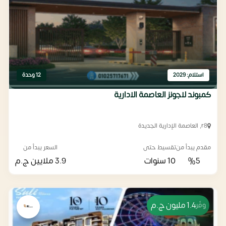
استلام: 2029
12 وحدة
كمبوند لاجونز العاصمة الادارية
r8, العاصمة الإدارية الجديدة
مقدم يبدأ من
تقسيط حتى
السعر يبدأ من
%5
10 سنوات
3.9 ملايين
ج.م
1.4 مليون
ج.م
وفّر