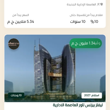
R7, العاصمة الإدارية الجديدة
مقدم يبدأ من
تقسيط حتى
السعر يبدأ من
%10
10 سنوات
5.34 ملايين
ج.م
1.34 مليون
ج.م
وفّر
استلام: 2027
10 وحدات
ليفلز بيزنس تاور العاصمة الادارية