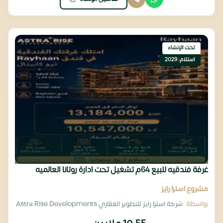
تحت الإنشاء
استلام: 2029
غرفة فندقيه للبيع 64م تشغيل تحت ادارة روتانا العالميه
مشروع استرا رايز
بواسطة
شركة استرا رايز للتطوير العقاري Astra Rise Developments