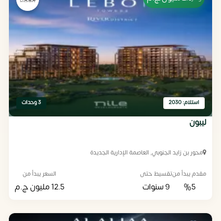
استلام: 2030
3 وحدات
ليبون
محور بن زايد الجنوبي, العاصمة الإدارية الجديدة
مقدم يبدأ من
تقسيط حتى
السعر يبدأ من
%5
9 سنوات
12.5 مليون
ج.م