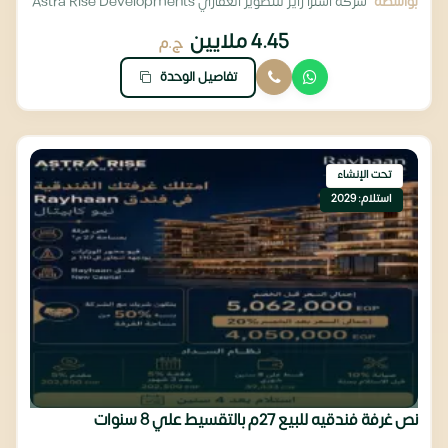
بواسطة
شركة استرا رايز للتطوير العقاري Astra Rise Developments
4.45 ملايين
ج.م
تفاصيل الوحدة
تحت الإنشاء
استلام: 2029
نص غرفة فندقيه للبيع 27م بالتقسيط علي 8 سنوات