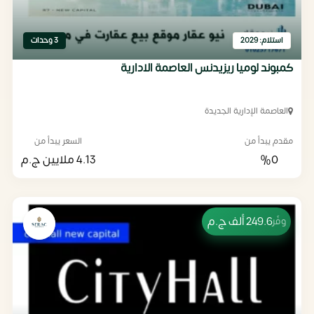
استلام: 2029
3 وحدات
كمبوند لوميا ريزيدنس العاصمة الادارية
العاصمة الإدارية الجديدة
مقدم يبدأ من
السعر يبدأ من
%0
4.13 ملايين
ج.م
249.6 ألف
ج.م
وفّر