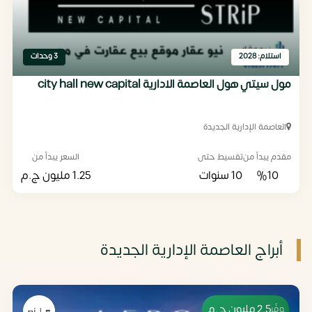
استلام: 2028
3 وحدات
مول سيتي هول العاصمة الادارية city hall new capital
العاصمة الإدارية الجديدة
مقدم يبدأ من
تقسيط حتى
السعر يبدأ من
%10
10 سنوات
1.25 مليون
ج.م
أبراج العاصمة الإدارية الجديدة
2.5 مليون
ج.م
وفّر