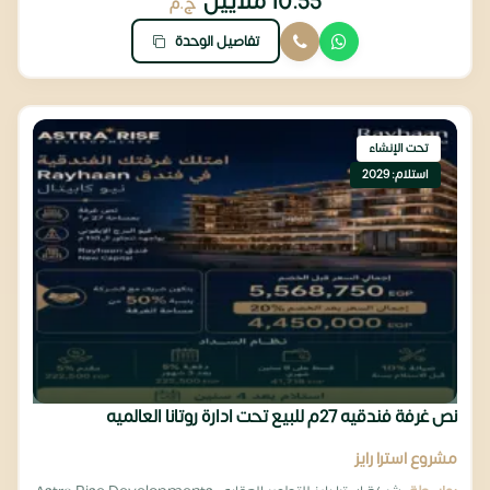
10.55 ملايين
ج.م
تفاصيل الوحدة
تحت الإنشاء
استلام: 2029
نص غرفة فندقيه 27م للبيع تحت ادارة روتانا العالميه
مشروع استرا رايز