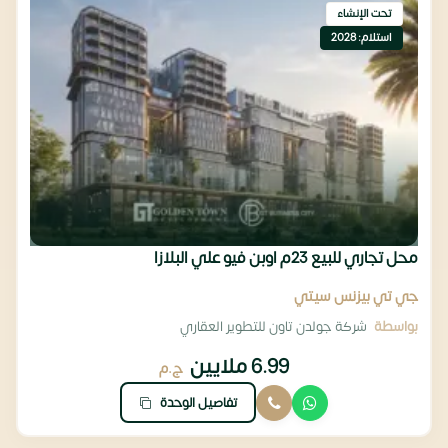
تحت الإنشاء
استلام: 2028
محل تجاري للبيع 23م اوبن فيو علي البلازا
جي تي بيزنس سيتي
بواسطة
شركة جولدن تاون للتطوير العقاري
6.99 ملايين
ج.م
تفاصيل الوحدة