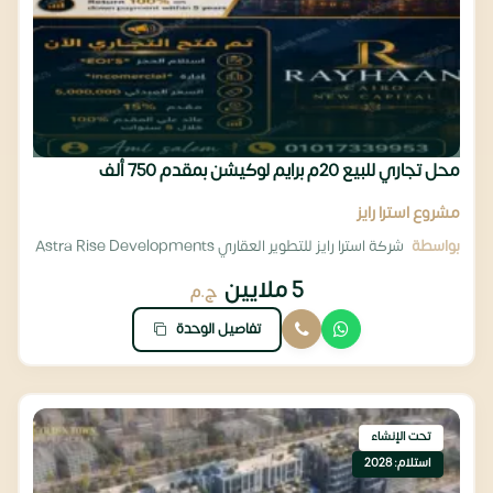
محل تجاري للبيع 20م برايم لوكيشن بمقدم 750 ألف
مشروع استرا رايز
بواسطة
شركة استرا رايز للتطوير العقاري Astra Rise Developments
5 ملايين
ج.م
تفاصيل الوحدة
تحت الإنشاء
استلام: 2028