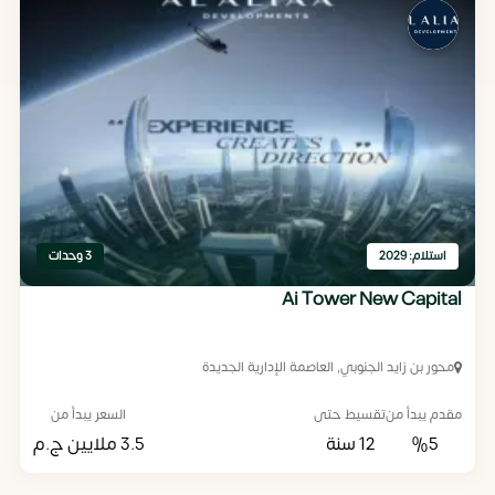
استلام: 2029
3 وحدات
Ai Tower New Capital
محور بن زايد الجنوبي, العاصمة الإدارية الجديدة
مقدم يبدأ من
تقسيط حتى
السعر يبدأ من
%5
12 سنة
3.5 ملايين
ج.م