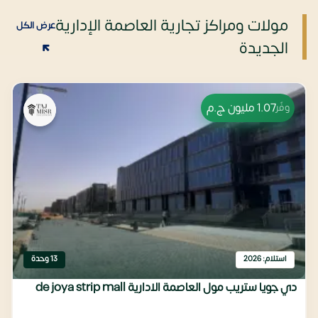
مولات ومراكز تجارية العاصمة الإدارية
عرض الكل
الجديدة
1.07 مليون
ج.م
وفّر
استلام: 2026
13 وحدة
دي جويا ستريب مول العاصمة الادارية de joya strip mall