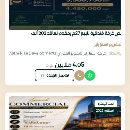
نص غرفة فندقية للبيع 27م بمقدم تعاقد 202 ألف
مشروع استرا رايز
بواسطة
شركة استرا رايز للتطوير العقاري Astra Rise Developments
4.05 ملايين
ج.م
تفاصيل الوحدة
تحت الإنشاء
استلام: 2029