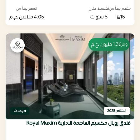
مقدم يبدأ من
تقسيط حتى
السعر يبدأ من
%15
8 سنوات
4.05 ملايين
ج.م
1.36 مليون
ج.م
وفّر
استلام: 2028
4 وحدات
فندق رويال مكسيم العاصمة الادارية Royal Maxim