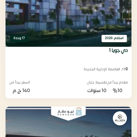
استلام: 2026
17 وحدة
دي جويا 1
r8, العاصمة الإدارية الجديدة
مقدم يبدأ من
تقسيط حتى
السعر يبدأ من
%10
10 سنوات
140
ج.م