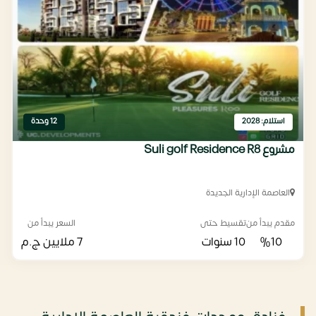
استلام: 2028
12 وحدة
مشروع Suli golf Residence R8
العاصمة الإدارية الجديدة
مقدم يبدأ من
تقسيط حتى
السعر يبدأ من
%10
10 سنوات
7 ملايين
ج.م