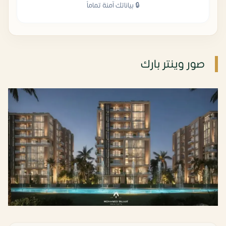
🔒 بياناتك آمنة تماماً
صور وينتر بارك