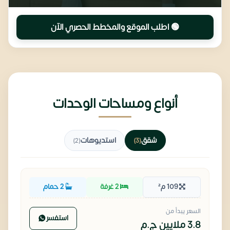
🟢 اطلب الموقع والمخطط الحصري الآن
أنواع ومساحات الوحدات
شقق
استديوهات
(2)
(3)
109 م²
2 غرفة
2 حمام
السعر يبدأ من
استفسر
3.8 ملايين
ج.م