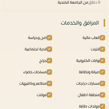
8 دقائق
من الجامعة الكندية
المرافق والخدمات
العاب مائية
امن وحراسة
انترنت
اندية اجتماعية
بوابات الكترونية
جراج
صيانة ونظافة
مساحات خضراء
مسارات دراجات
مطاعم وكافيهات
منطقة اطفال
مولات
مولدات طاقة