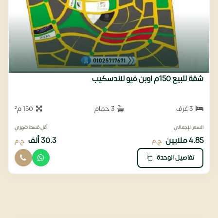
شقة للبيع 150م اوبن فيو لاندسكيب
3 غرف
3 حمام
150 م²
السعر الإجمالي
أقل قسط شهري
4.85 ملايين
30.3 ألف
ج.م
ج.م
تفاصيل الوحدة