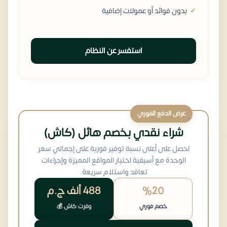
بدون فوائد أو عمولات إضافية
استفسر عن النظام
عرض الدفع الفوري
شراء نقدي بخصم هائل (كاش)
احصل على أعلى نسبة توفير فورية على إجمالي سعر
الوحدة مع أسبقية اختيار المواقع المميزة وإجراءات
تعاقد واستلام سريعة.
%20
488 ألف
ج.م
خصم فوري
وفرت كاش 💰