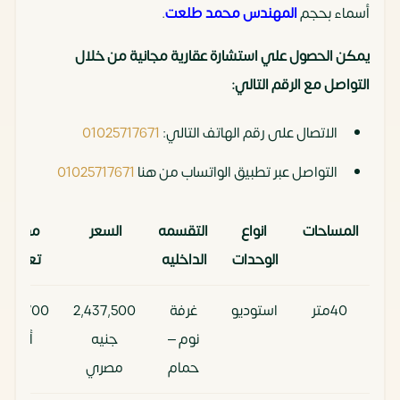
أسماء بحجم
المهندس محمد طلعت
.
يمكن الحصول علي استشارة عقارية مجانية من خلال
التواصل مع الرقم التالي:
الاتصال على رقم الهاتف التالي:
01025717671
التواصل عبر تطبيق الواتساب من هنا
01025717671
المساحات
انواع
التقسمه
السعر
مقدم
الوحدات
الداخليه
تعاقد
40متر
استوديو
غرفة
2,437,500
243,700
نوم –
جنيه
ألف
حمام
مصري