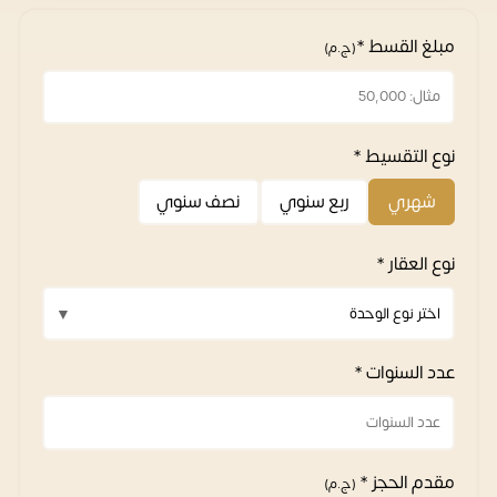
مبلغ القسط *
(ج.م)
نوع التقسيط *
شهري
ربع سنوي
نصف سنوي
نوع العقار *
عدد السنوات *
مقدم الحجز *
(ج.م)