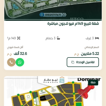
شقة للبيع 149م فيو لاجون مباشرة
3 غرف
3 حمام
149 م²
السعر الإجمالي
أقل قسط شهري
5.22 ملايين
32.6 ألف
ج.م
ج.م
تفاصيل الوحدة
شقة