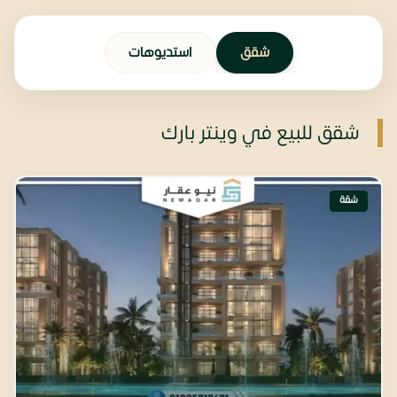
شقق
استديوهات
شقق للبيع في وينتر بارك
شقة