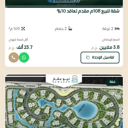
شقة للبيع 108م مقدم تعاقد 10%
2 غرفة
2 حمام
109 م²
السعر الإجمالي
أقل قسط شهري
3.8 ملايين
23.7 ألف
ج.م
ج.م
تفاصيل الوحدة
شقة