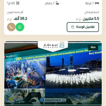
1 غرفة
1 حمام
66 م²
السعر الإجمالي
أقل قسط شهري
5.5 ملايين
38.2 ألف
ج.م
ج.م
تفاصيل الوحدة
شقة