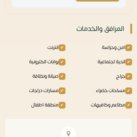
المرافق والخدمات
امن وحراسة
انترنت
اندية اجتماعية
بوابات الكترونية
جراج
صيانة ونظافة
مساحات خضراء
مسارات دراجات
مطاعم وكافيهات
منطقة اطفال