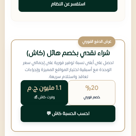
استفسر عن النظام
عرض الدفع الفوري
شراء نقدي بخصم هائل (كاش)
احصل على أعلى نسبة توفير فورية على إجمالي سعر
الوحدة مع أسبقية اختيار المواقع المميزة وإجراءات
تعاقد واستلام سريعة.
%20
1.1 مليون
ج.م
خصم فوري
وفرت كاش 💰
احسب الحسبة كاش 💬