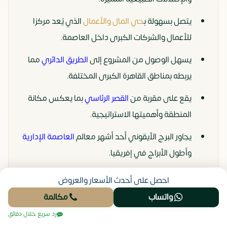
يتصل بسهولة ب
حي المال والأعمال
الذي يُعد مركزا
للأعمال والشركات الكبرى داخل العاصمة.
يسهل الوصول من المشروع إلى
الطريق الدائري
مما
يربطه بمناطق القاهرة الكبرى المختلفة.
يقع على مقربة من
القصر الرئاسي
بما يعكس مكانة
المنطقة وأهميتها الاستراتيجية.
يجاور البرج الأيقوني أحد أشهر معالم
العاصمة الإدارية
وأطول الأبراج في إفريقيا.
التصميم والتخطيط العمراني
احصل على أحدث الأسعار والعروض
واتساب
مكالمة
لكمبوند Village de la Capitale
رد سريع خلال دقائق
New Capital