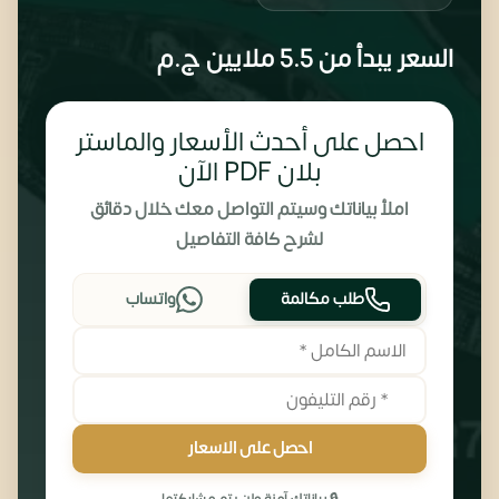
السعر يبدأ من
5.5 ملايين
ج.م
احصل على أحدث الأسعار والماستر
بلان PDF الآن
املأ بياناتك وسيتم التواصل معك خلال دقائق
لشرح كافة التفاصيل
طلب مكالمة
واتساب
احصل على الاسعار