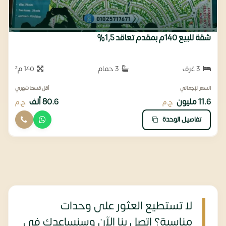
شقة للبيع 140م بمقدم تعاقد 1,5%
3 غرف
3 حمام
140 م²
السعر الإجمالي
أقل قسط شهري
11.6 مليون
80.6 ألف
ج.م
ج.م
تفاصيل الوحدة
لا تستطيع العثور على وحدات
مناسبة؟ اتصل بنا الآن وسنساعدك في