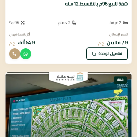
شقة للبيع 95م بالتقسيط 12 سنه
2 غرفة
2 حمام
95 م²
السعر الإجمالي
أقل قسط شهري
7.9 ملايين
54.9 ألف
ج.م
ج.م
تفاصيل الوحدة
شقة