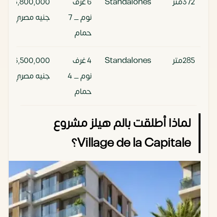
372متر
Standalones
6 غرف
36,800,000
نوم _ 7
جنيه مصري
حمام
285متر
Standalones
4 غرف
26,500,000
نوم _ 4
جنيه مصري
حمام
لماذا أطلقت بالم هيلز مشروع
Village de la Capitale؟