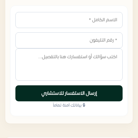
إرسال الاستفسار للاستشاري
🔒 بياناتك آمنة تماماً