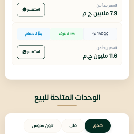
السعر يبدأ من
استفسر
7.9 ملايين
ج.م
140 م²
3 غرف
3 حمام
السعر يبدأ من
استفسر
11.6 مليون
ج.م
الوحدات المتاحة للبيع
شقق
فلل
تاون هاوس