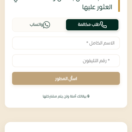
العثور عليها
طلب مكالمة
واتساب
اسأل المطور
🔒 بياناتك آمنة ولن يتم مشاركتها