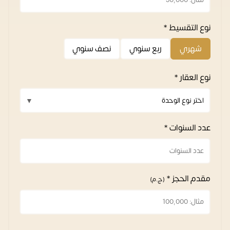
نوع التقسيط *
شهري
ربع سنوي
نصف سنوي
نوع العقار *
عدد السنوات *
مقدم الحجز *
(ج.م)