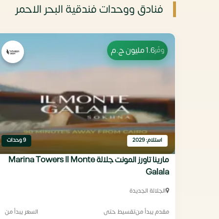
فنادق ووحدات فندقية البحر الاحمر
1.6 مليون
ج.م
وفّر
استلام: 2029
9 وحدات
مارينا تاورز المونت جلالة Marina Towers Il Monte
Galala
الجلالة الجديدة
مقدم يبدأ من
تقسيط حتى
السعر يبدأ من