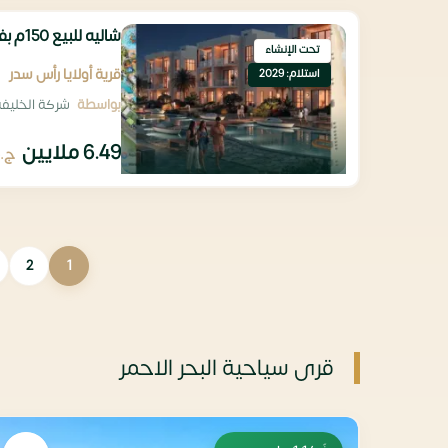
شاليه للبيع 150م بفيو لاجون مباشرة مقدم تعاقد 649 ألف
تحت الإنشاء
قرية أولايا رأس سدر
استلام: 2029
بواسطة
شركة الخليفة للتطوير
6.49 ملايين
ج.
2
1
قرى سياحية البحر الاحمر