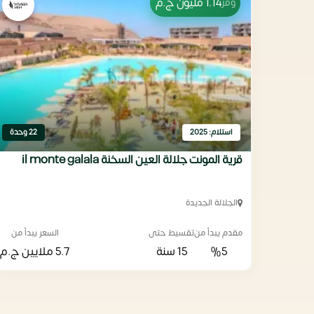
1.14 مليون
ج.م
وفّر
استلام: 2025
22 وحدة
قرية المونت جلالة العين السخنة il monte galala
الجلالة الجديدة
مقدم يبدأ من
تقسيط حتى
السعر يبدأ من
%5
15 سنة
5.7 ملايين
ج.م