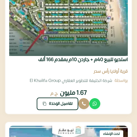
استديو للبيع 40م + جاردن 10م بمقدم 166 ألف
قرية أولايا رأس سدر
بواسطة
شركة الخليفة للتطوير العقاري El Khalifa Group
1.67 مليون
ج.م
تفاصيل الوحدة
تحت الإنشاء