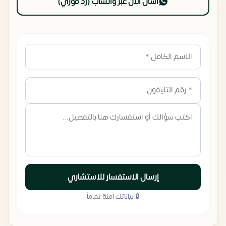
اسأل الآن عبر واتساب (رد فوري)
إرسال الاستفسار للاستشاري
🔒 بياناتك آمنة تماماً