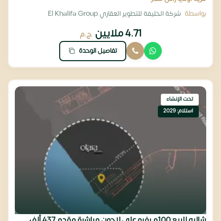
بواسطة
شركة الخليفة للتطوير العقاري El Khalifa Group
4.71 ملايين
ج.م
تفاصيل الوحدة
تحت الإنشاء
استلام: 2029
شاليه للبيع 100م بفيو علي لاجون مباشرة مقدم 437 ألف