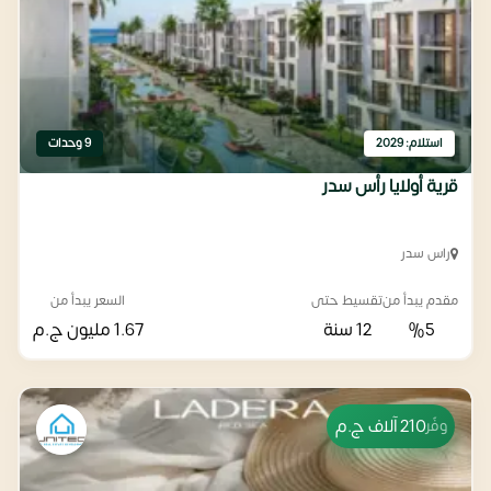
استلام: 2029
9 وحدات
قرية أولايا رأس سدر
راس سدر
مقدم يبدأ من
تقسيط حتى
السعر يبدأ من
%5
12 سنة
1.67 مليون
ج.م
210 آلاف
ج.م
وفّر