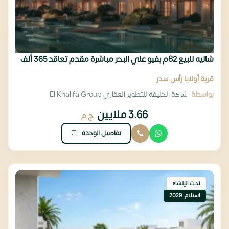
شاليه للبيع 82م بفيو علي البحر مباشرة مقدم تعاقد 365 ألف
قرية أولايا رأس سدر
بواسطة
شركة الخليفة للتطوير العقاري El Khalifa Group
3.66 ملايين
ج.م
تفاصيل الوحدة
تحت الإنشاء
استلام: 2029