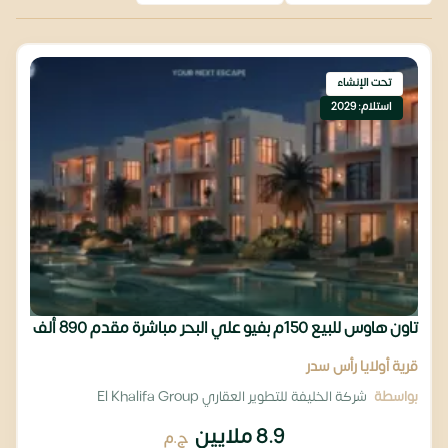
تحت الإنشاء
استلام: 2029
تاون هاوس للبيع 150م بفيو علي البحر مباشرة مقدم 890 ألف
قرية أولايا رأس سدر
بواسطة
شركة الخليفة للتطوير العقاري El Khalifa Group
8.9 ملايين
ج.م