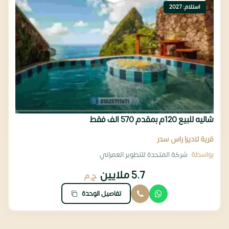
استلام: 2027
شاليه للبيع 120م بمقدم 570 الف فقط
قرية لاديرا راس سدر
بواسطة
شركة المتحدة للتطوير العمراني
5.7 ملايين
ج.م
تفاصيل الوحدة