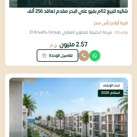
شاليه للبيع 62م بفيو علي البحر مقدم تعاقد 256 ألف
قرية أولايا رأس سدر
بواسطة
شركة الخليفة للتطوير العقاري El Khalifa Group
2.57 مليون
ج.م
تفاصيل الوحدة
تحت الإنشاء
استلام: 2029