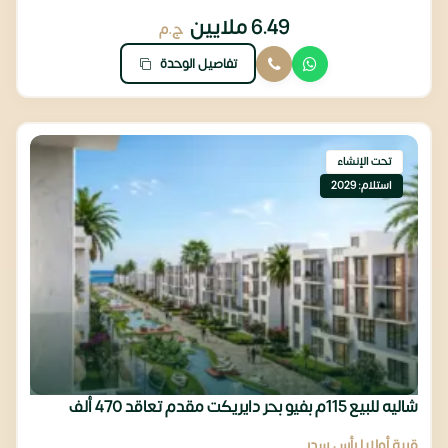
6.49 ملايين
ج.م
تفاصيل الوحدة
تحت الإنشاء
استلام: 2029
شاليه للبيع 115م بفيو بحر دايريكت مقدم تعاقد 470 ألف
قرية أولايا رأس سدر