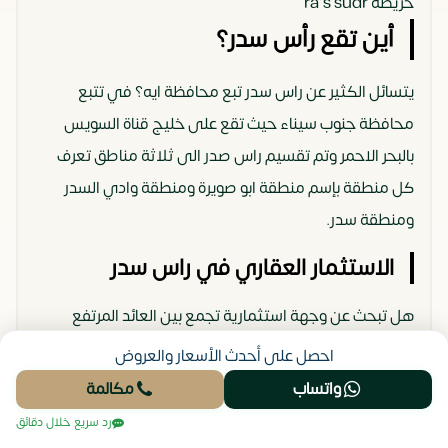
خريطة ra’s sudr
أين تقع رأس سدر؟
يتسائل الكثير عن راس سدر تبع محافظة ايه؟ في تتبع
محافظة جنوب سيناء حيث تقع على خليج قناة السويس
بالبحر الاحمر وتم تقسيم راس صدر الى ثلاثة مناطق تعرف
كل منطقة بإسم منطقة ابو صويرة ومنطقة وادي السدر
ومنطقة سدر.
الاستثمار العقاري في راس سدر
هل تبحث عن وجهة استثمارية تجمع بين العائد المرتفع
والموقع السياحي المميز؟ رأس سدر هي واحدة من أسرع
احصل على أحدث الأسعار والعروض
المناطق نموا في جنوب سيناء، وتتمتع بمقومات فريدة
واتساب
مكالمة
تجعلها خيارا مثاليا للاستثمار العقاري، بفضل مناخها المعتدل
رد سريع خلال دقائق
طوال العام، وسواحلها الخلابة على البحر الأحمر، والبنية