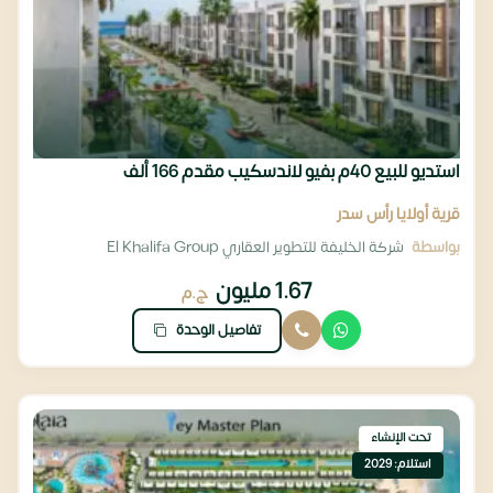
استديو للبيع 40م بفيو لاندسكيب مقدم 166 ألف
قرية أولايا رأس سدر
بواسطة
شركة الخليفة للتطوير العقاري El Khalifa Group
1.67 مليون
ج.م
تفاصيل الوحدة
تحت الإنشاء
استلام: 2029