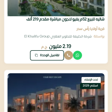
شاليه للبيع 52م بفيو لاجون مباشرة مقدم 219 ألف
قرية أولايا رأس سدر
بواسطة
شركة الخليفة للتطوير العقاري El Khalifa Group
2.19 مليون
ج.م
تفاصيل الوحدة
تحت الإنشاء
استلام: 2029