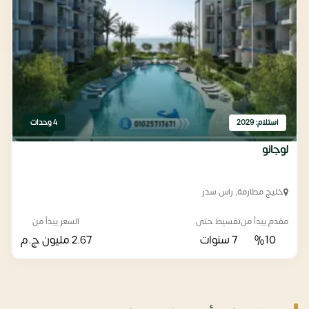
استلام: 2029
4 وحدات
لوجانو
خليج مطارمة, راس سدر
مقدم يبدأ من
تقسيط حتى
السعر يبدأ من
%10
7 سنوات
2.67 مليون
ج.م