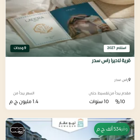
استلام: 2027
9 وحدات
قرية لاديرا راس سدر
راس سدر
مقدم يبدأ من
تقسيط حتى
السعر يبدأ من
%10
10 سنوات
1.4 مليون
ج.م
534 ألف
ج.م
وفّر