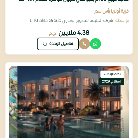
قرية أولايا رأس سدر
بواسطة
شركة الخليفة للتطوير العقاري El Khalifa Group
4.38 ملايين
ج.م
تفاصيل الوحدة
تحت الإنشاء
استلام: 2029