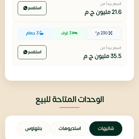
السعر يبدأ من
استفسر
21.6 مليون
ج.م
230 م²
3 غرف
3 حمام
السعر يبدأ من
استفسر
35.5 مليون
ج.م
الوحدات المتاحة للبيع
شاليهات
استديوهات
بنتهاوس