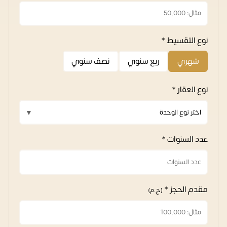
نوع التقسيط *
شهري
ربع سنوي
نصف سنوي
نوع العقار *
عدد السنوات *
مقدم الحجز *
(ج.م)