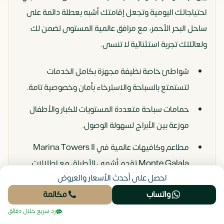
احتياجاتك اليومية وتجعل إقامتك أشبه بعطلة دائمة على
ساحل البحر الأحمر، مع مرافق عالمية المستوى تضمن لك
ولعائلتك تجربة استثنائية لا تنسى.
شواطئ خاصة نظيفة مجهزة بكامل الخدمات
لتستمتع بالسباحة والاسترخاء بأمان وخصوصية تامة.
حمامات سباحة متعددة المستويات للكبار والأطفال
موزعة بين الأبراج لسهولة الوصول.
مطاعم وكافيهات عالمية في Marina Towers Il
Monte Galala تقدم أشهى الأطباق مع إطلالات
احصل على أحدث الأسعار والعروض
بحرية مباشرة.
واتساب
مكالمة
مارينا لليخوت مجهزة بأحدث المرافق لمحبي الرياضات
رد سريع خلال دقائق
المائية والإبحار.