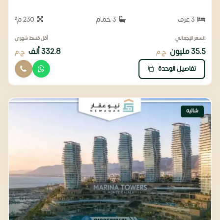
3 غرف
3 حمام
230 م²
السعر الإجمالي
أقل قسط شهري
35.5 مليون
332.8 ألف
ج.م
ج.م
تفاصيل الوحدة
شاليه