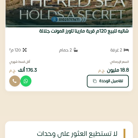
شاليه للبيع 120م قرية مارينا تاورز المونت جلالة
2 غرفة
2 حمام
120 م²
السعر الإجمالي
أقل قسط شهري
18.8 مليون
176.3 ألف
ج.م
ج.م
تفاصيل الوحدة
لا تستطيع العثور على وحدات