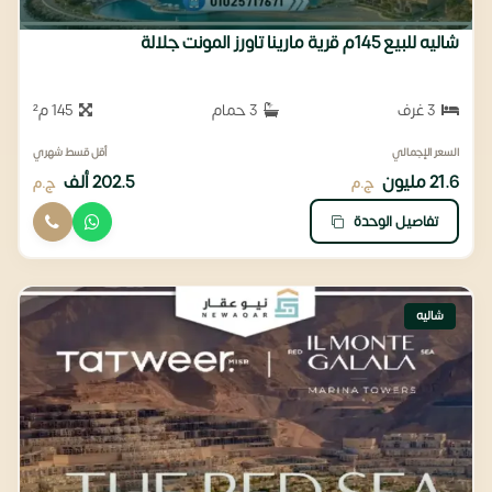
شاليه للبيع 145م قرية مارينا تاورز المونت جلالة
3 غرف
3 حمام
145 م²
السعر الإجمالي
أقل قسط شهري
21.6 مليون
202.5 ألف
ج.م
ج.م
تفاصيل الوحدة
شاليه