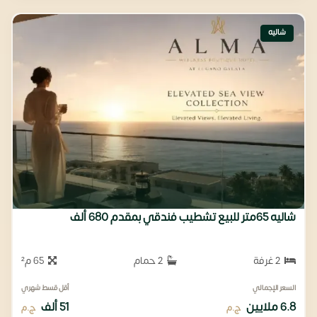
شاليه
شاليه 65متر للبيع تشطيب فندقي بمقدم 680 ألف
2 غرفة
2 حمام
65 م²
السعر الإجمالي
أقل قسط شهري
6.8 ملايين
51 ألف
ج.م
ج.م