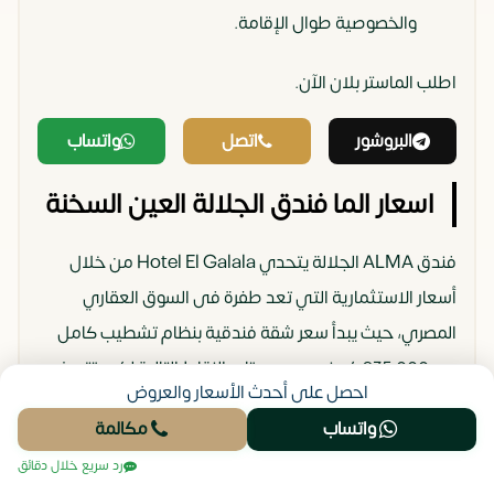
والخصوصية طوال الإقامة.
اطلب الماستر بلان الآن.
البروشور
اتصل
واتساب
اسعار الما فندق الجلالة العين السخنة
فندق ALMA الجلالة يتحدي Hotel El Galala من خلال
أسعار الاستثمارية التي تعد طفرة فى السوق العقاري
المصري، حيث يبدأ سعر شقة فندقية بنظام تشطيب كامل
من 4,935,000 جنيه مصري، تابع النقاط التالية لكى تتعرف
احصل على أحدث الأسعار والعروض
على الأسعار بشكل توضيحي:
واتساب
مكالمة
أسعار فنادق الجلالة العين السخنة ALMA Hotel El
رد سريع خلال دقائق