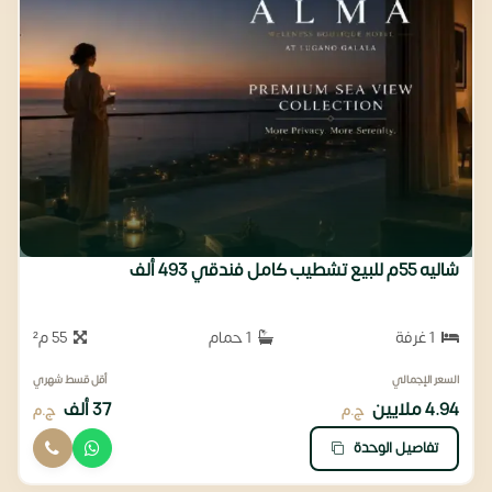
شاليه 55م للبيع تشطيب كامل فندقي 493 ألف
1 غرفة
1 حمام
55 م²
السعر الإجمالي
أقل قسط شهري
4.94 ملايين
37 ألف
ج.م
ج.م
تفاصيل الوحدة