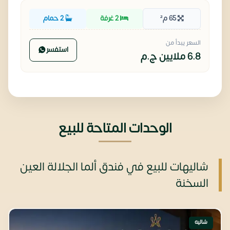
65 م²
2 غرفة
2 حمام
السعر يبدأ من
استفسر
6.8 ملايين
ج.م
الوحدات المتاحة للبيع
شاليهات للبيع في فندق ألما الجلالة العين
السخنة
شاليه