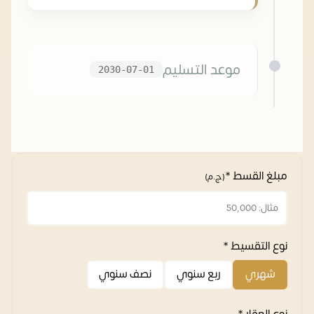
موعد التسليم
2030-07-01
مبلغ القسط *
(ج.م)
نوع التقسيط *
شهري
ربع سنوي
نصف سنوي
نوع العقار *