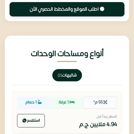
🟢 اطلب الموقع والمخطط الحصري الآن
أنواع ومساحات الوحدات
شاليهات
(2)
55 م²
1 غرفة
1 حمام
السعر يبدأ من
استفسر
4.94 ملايين
ج.م