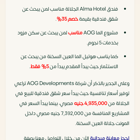
فندق Alma Hotel الجلالة مناسب لمن يبحث عن
شقق فندقية بقيمة
خصم 35%
.
مشروع الما AOG
مناسب
لمن يبحث عن سكن مزود
بخدمات 5 نجوم.
كما يناسب هوتيل الما العين السخنة من يبحث عن
الاستثمار حيث يبدأ المقدم يبدأ من
5% فقط
.
وعلى الجدير بالذكر أن شركة AOG Developments تراعي
توفير أسعار تنافسية حيث يبدأ سعر شقق فندقية للبيع في
الجلالة من
4,935,000 جنيه
مصري، بينما يبدأ السعر في
المشاريع المنافسة من 7,392,000 جنيه مصري داخل
المونت جلالة العين السخنة.
احجز معاينة ميدانية
الآن من خلال التواصل معنا بصفة