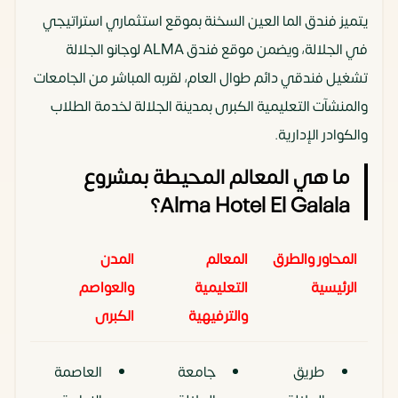
يتميز فندق الما العين السخنة بموقع استثماري استراتيجي
في الجلالة، ويضمن موقع فندق ALMA لوجانو الجلالة
تشغيل فندقي دائم طوال العام، لقربه المباشر من الجامعات
والمنشآت التعليمية الكبرى بمدينة الجلالة لخدمة الطلاب
والكوادر الإدارية.
ما هي المعالم المحيطة بمشروع
Alma Hotel El Galala؟
المحاور والطرق
المعالم
المدن
المشر
الرئيسية
التعليمية
والعواصم
السيا
والترفيهية
الكبرى
المجا
طريق
جامعة
العاصمة