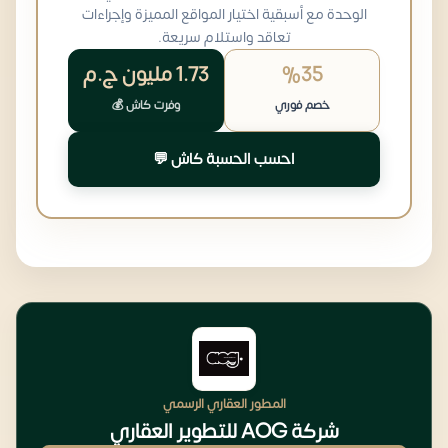
الوحدة مع أسبقية اختيار المواقع المميزة وإجراءات
تعاقد واستلام سريعة.
%35
1.73 مليون
ج.م
خصم فوري
وفرت كاش 💰
احسب الحسبة كاش 💬
المطور العقاري الرسمي
شركة AOG للتطوير العقاري