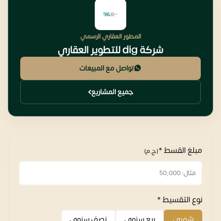
المطور العقاري الرسمي
شركة dig للتطوير العقاري
تواصل مع المبيعات
جميع المشاريع
مبلغ القسط *
(ج.م)
نوع التقسيط *
شهري
ربع سنوي
نصف سنوي