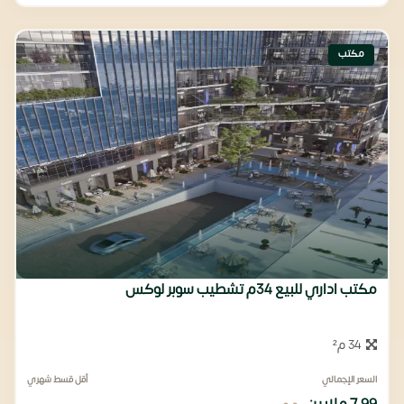
مكتب
مكتب اداري للبيع 34م تشطيب سوبر لوكس
34 م²
السعر الإجمالي
أقل قسط شهري