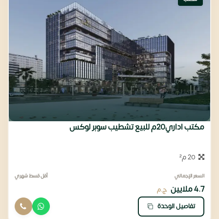
مكتب اداري20م للبيع تشطيب سوبر لوكس
20 م²
السعر الإجمالي
أقل قسط شهري
4.7 ملايين
ج.م
تفاصيل الوحدة