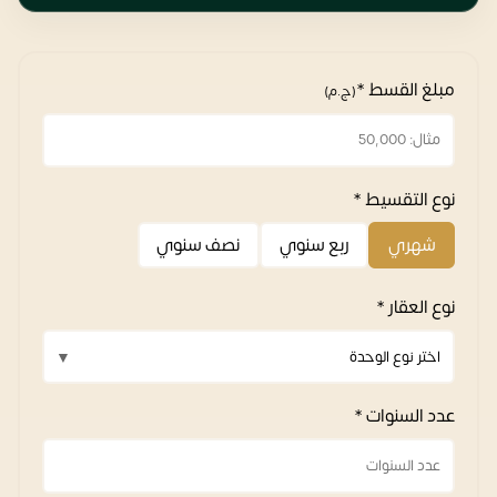
مبلغ القسط *
(ج.م)
نوع التقسيط *
شهري
ربع سنوي
نصف سنوي
نوع العقار *
عدد السنوات *