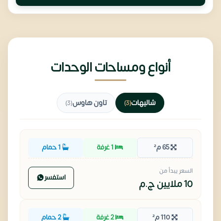
أنواع ومساحات الوحدات
شاليهات
تاون هاوس
(3)
(3)
65 م²
1 غرفة
1 حمام
السعر يبدأ من
استفسر
10 ملايين
ج.م
110 م²
2 غرفة
2 حمام