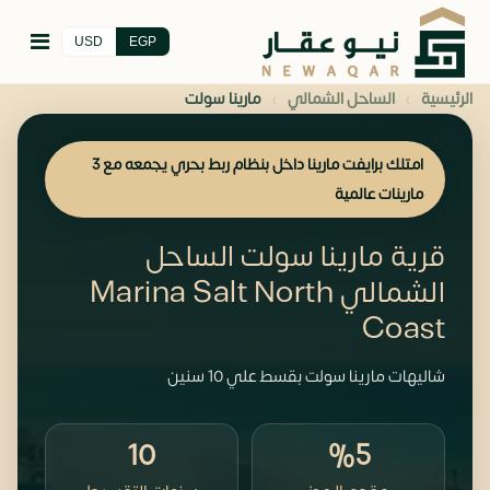
USD
EGP
›
›
الرئيسية
الساحل الشمالي
مارينا سولت
امتلك برايفت مارينا داخل بنظام ربط بحري يجمعه مع 3
مارينات عالمية
قرية مارينا سولت الساحل
الشمالي Marina Salt North
Coast
شاليهات مارينا سولت بقسط علي 10 سنين
10
%5