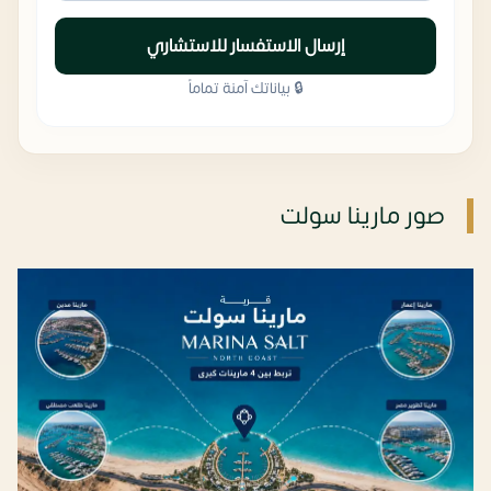
إرسال الاستفسار للاستشاري
🔒 بياناتك آمنة تماماً
صور مارينا سولت