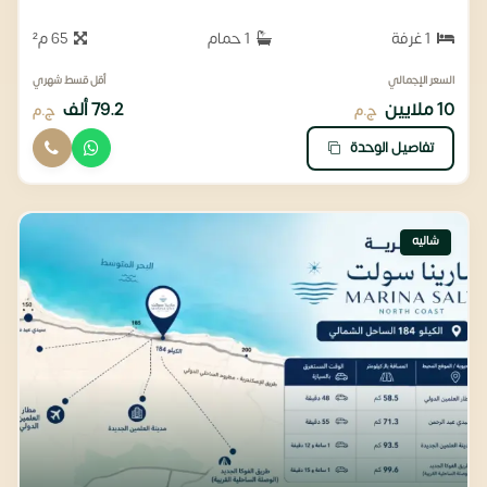
1 غرفة
1 حمام
65 م²
السعر الإجمالي
أقل قسط شهري
10 ملايين
79.2 ألف
ج.م
ج.م
تفاصيل الوحدة
شاليه