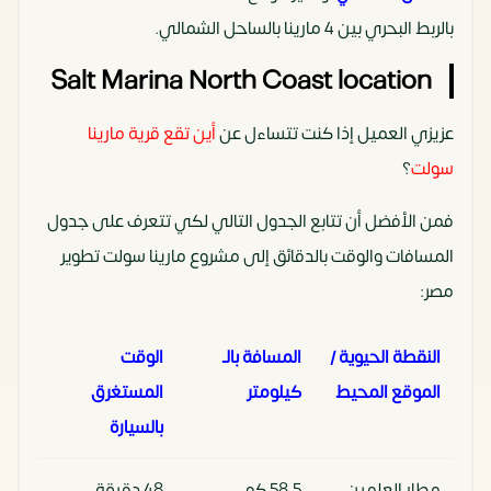
بالربط البحري بين 4 مارينا بالساحل الشمالي.
Salt Marina North Coast location
عزيزي العميل إذا كنت تتساءل عن
أين تقع قرية مارينا
سولت
؟
فمن الأفضل أن تتابع الجدول التالي لكي تتعرف على جدول
المسافات والوقت بالدقائق إلى مشروع مارينا سولت تطوير
مصر:
النقطة الحيوية /
المسافة بالـ
الوقت
الموقع المحيط
كيلومتر
المستغرق
بالسيارة
مطار العلمين
58.5 كم
48 دقيقة