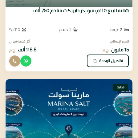
شاليه للبيع 110م بفيو بحر دايريكت مقدم 750 ألف
2 غرفة
2 حمام
110 م²
السعر الإجمالي
أقل قسط شهري
15 مليون
118.8 ألف
ج.م
ج.م
تفاصيل الوحدة
شاليه