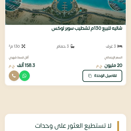
شاليه للبيع 130م تشطيب سوبر لوكس
3 غرف
3 حمام
130 م²
السعر الإجمالي
أقل قسط شهري
20 مليون
158.3 ألف
ج.م
ج.م
تفاصيل الوحدة
لا تستطيع العثور على وحدات