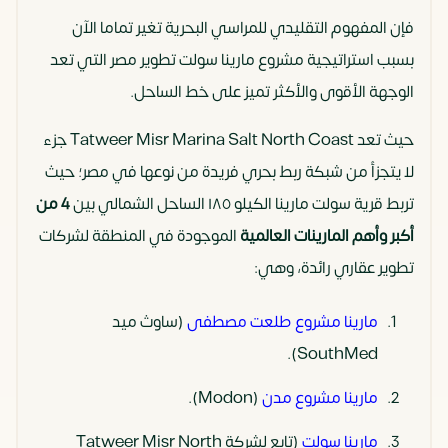
فإن المفهوم التقليدي للمراسي البحرية تغير تماما الآن
بسبب استراتيجية مشروع مارينا سولت تطوير مصر التي تعد
الوجهة الأقوى والأكثر تميز على خط الساحل.
حيث تعد Tatweer Misr Marina Salt North Coast جزء
لا يتجزأ من شبكة ربط بحري فريدة من نوعها في مصر؛ حيث
تربط قرية سولت مارينا الكيلو ١٨٥ الساحل الشمالي بين
4 من
أكبر وأهم المارينات العالمية
الموجودة في المنطقة لشركات
تطوير عقاري رائدة، وهي:
مارينا مشروع طلعت مصطفى
(ساوث ميد
SouthMed).
مارينا مشروع مدن
(Modon).
مارينا سولت
(تابع لشركة Tatweer Misr North