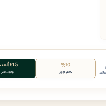
%10
61.5 ألف
ج
خصم فوري
وفرت كاش 
عاقد