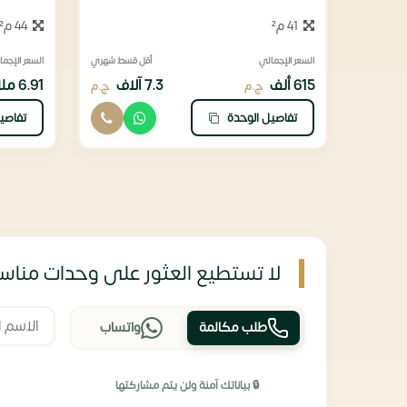
41 م²
44 م²
السعر الإجمالي
أقل قسط شهري
السعر الإجما
615 ألف
7.3 آلاف
6.91 ملايين
ج.م
ج.م
تفاصيل الوحدة
تفاصي
لا تستطيع العثور على وحدات مناسب
طلب مكالمة
واتساب
🔒 بياناتك آمنة ولن يتم مشاركتها