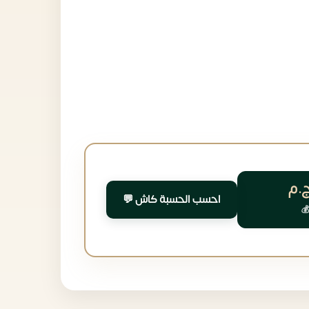
.م
احسب الحسبة كاش 💬