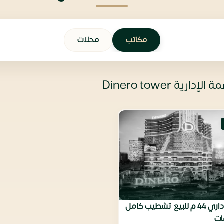
مكاتب
محلات
ة Dinero tower
مكتب اداري 44 م للبيع تشطيب كامل
ات