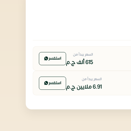
السعر يبدأ من
استفسر
615 ألف
ج.م
السعر يبدأ من
استفسر
6.91 ملايين
ج.م