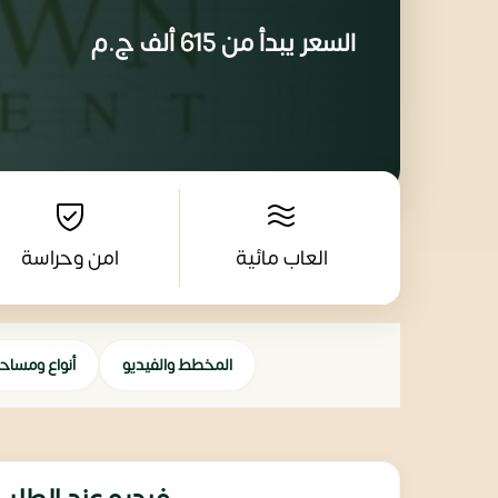
السعر يبدأ من
615 ألف
ج.م
العاب مائية
امن وحراسة
المخطط والفيديو
أنواع ومساح