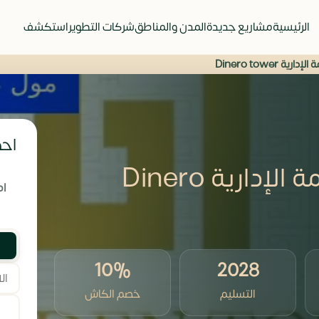
الرئيسية
مشاريع جديدة
المدن والمناطق
شركات التطوير
استكشف
 Dinero tower
احص
مول دينيرو تاور العاصمة الإدارية Dinero
ام
10%
2028
التسليم
خصم الكاش