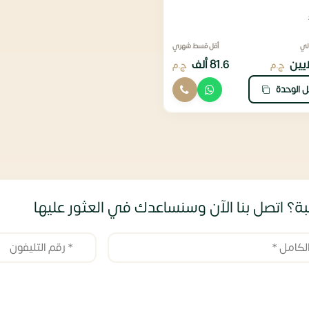
لي
أقل قسط شهري
81.6 ألف
ج.م
ج.م
ل الوحدة
ة؟ اتصل بنا الآن وسنساعدك في العثور عليها