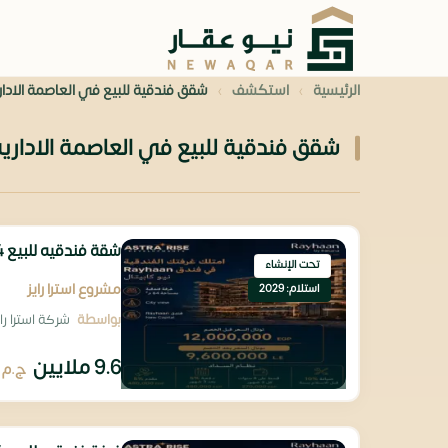
›
›
الرئيسية
استكشف
شقق فندقية للبيع في العاصمة الادار
شقق فندقية للبيع في العاصمة الاداري
شقة فندقيه للبيع 64م بمقدم تعاقد 480 ألف فقط
تحت الإنشاء
مشروع استرا رايز
استلام: 2029
بواسطة
شركة استرا رايز للتطوير
9.6 ملايين
ج.م