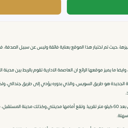
يزها، حيث تم اختيار هذا الموقع بعناية فائقة وليس عن سبيل الصدفة، فه
ايضا ما يميز موقعها الرائع ان العاصمة الادارية تقوم بالربط بين مدينة ا
.
فلكل من يبحث عن العنوان فالعاصمة الإدارية تقع على بعد 60 كيلو متر تقريبا. وتقع أمامها مدين
سهلة.