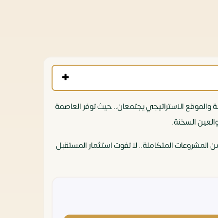
مة والموقع الاستراتيجي يجتمعان.. حيث توفر العاصمة
العين السخنة.
 الفرصة لتملك شقة فندقية بتصميم عصري في منطقة تشهد نهضة عمرانية متسارعة، ومساحة تمتد لأكثر من 700 كم² من المشروعات المتكاملة.. لا تفوت استثمار المستقبل