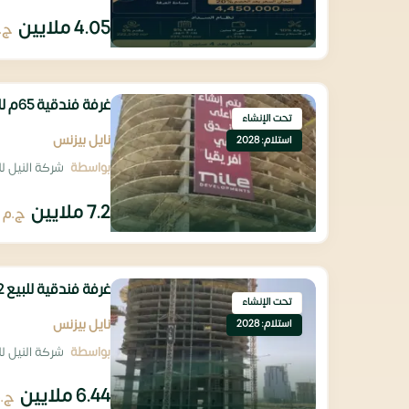
4.05 ملايين
ج.
غرفة فندقية 65م للبيع تانى اطول ناطحة سحاب بعد البرج الايقونى
تحت الإنشاء
نايل بيزنس
استلام: 2028
بواسطة
شركة النيل لل
7.2 ملايين
ج.م
غرفة فندقية للبيع 62م تشطيب فندقي بمقدم تعاقد 10%
تحت الإنشاء
نايل بيزنس
استلام: 2028
بواسطة
شركة النيل لل
6.44 ملايين
ج.