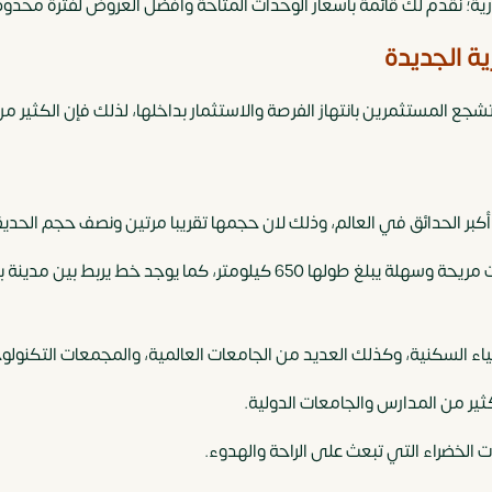
ة؛ نقدم لك قائمة بأسعار الوحدات المتاحة وأفضل العروض لفترة محدودة..
ية الجديدة
شجع المستثمرين بانتهاز الفرصة والاستثمار بداخلها، لذلك فإن الكثير م
ر الحدائق في العالم، وذلك لان حجمها تقريبا مرتين ونصف حجم الحديق
كما تحتوي العاصمة الإدارية على شبكة مواصلات مريحة وسهلة يبلغ طولها 650
اء السكنية، وكذلك العديد من الجامعات العالمية، والمجمعات التكنولوج
كثير من المدارس والجامعات الدولية.
 الخضراء التي تبعث على الراحة والهدوء.