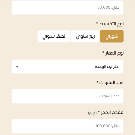
نوع التقسيط *
شهري
ربع سنوي
نصف سنوي
نوع العقار *
عدد السنوات *
مقدم الحجز *
(ج.م)