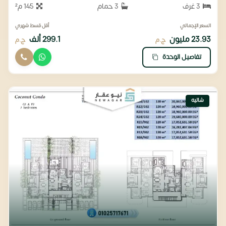
3 غرف
3 حمام
145 م²
السعر الإجمالي
أقل قسط شهري
23.93 مليون
299.1 ألف
ج.م
ج.م
تفاصيل الوحدة
شاليه