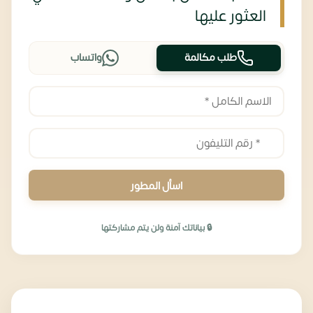
العثور عليها
طلب مكالمة
واتساب
اسأل المطور
🔒 بياناتك آمنة ولن يتم مشاركتها