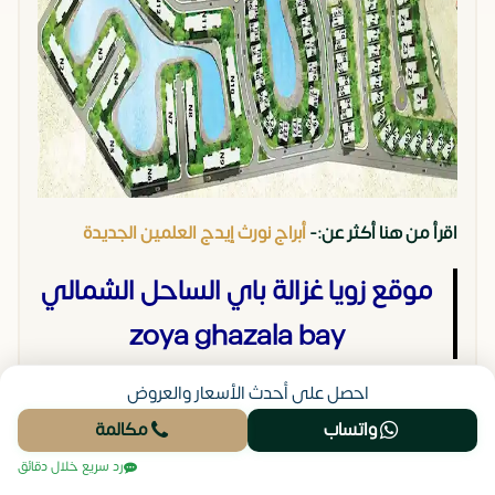
اقرأ من هنا أكثر عن:-
أبراج نورث إيدج العلمين الجديدة
موقع زويا غزالة باي الساحل الشمالي
zoya ghazala bay
احصل على أحدث الأسعار والعروض
تتمتع مشروعات شركة لاند مارك صبور العقارية بالموقع
واتساب
مكالمة
الاستراتيجي المتميز دائماً في مختلف أنحاء مصر ولم يقتصر
الأمر على المشروعات السابقة للشركة فقط إنما أعلنت شركة
رد سريع خلال دقائق