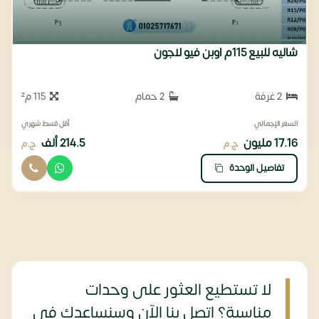
شاليه للبيع 115م اوبن فيو لاجون
2 غرفة
2 حمام
115 م²
السعر الإجمالي
أقل قسط شهري
17.16 مليون
214.5 ألف
ج.م
ج.م
تفاصيل الوحدة
لا تستطيع العثور على وحدات
مناسبة؟ اتصل بنا الآن وسنساعدك في