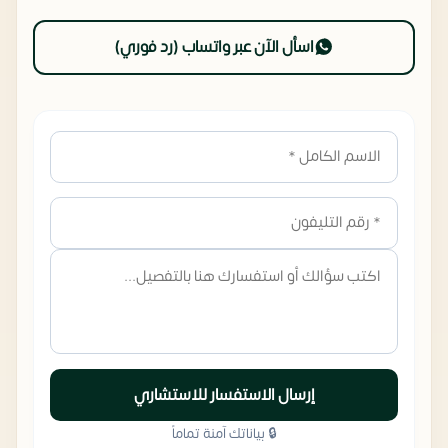
اسأل الآن عبر واتساب (رد فوري)
إرسال الاستفسار للاستشاري
🔒 بياناتك آمنة تماماً