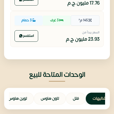
17.76 مليون
ج.م
145 م²
3 غرف
3 حمام
السعر يبدأ من
استفسر
23.93 مليون
ج.م
الوحدات المتاحة للبيع
شاليهات
فلل
تاون هاوس
توين هاوس