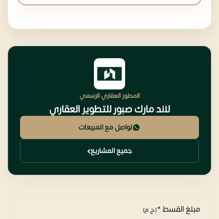
المطور العقاري الرسمي
لاند مارك صبور للتطوير العقاري
تواصل مع المبيعات
جميع المشاريع
مبلغ القسط *
(ج.م)