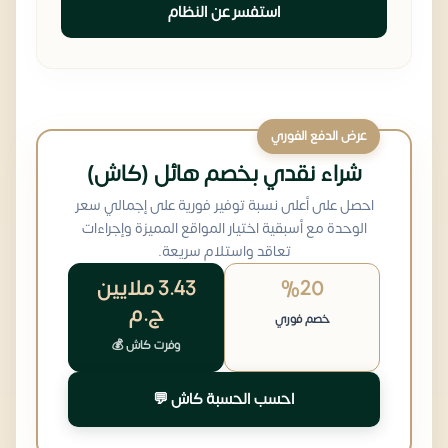
استفسر عن النظام
عرض الدفع الفوري
شراء نقدي بخصم هائل (كاش)
احصل على أعلى نسبة توفير فورية على إجمالي سعر
الوحدة مع أسبقية اختيار المواقع المميزة وإجراءات
تعاقد واستلام سريعة.
%20
3.43 ملايين
ج.م
خصم فوري
وفرت كاش 💰
احسب الحسبة كاش 💬