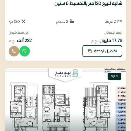
شاليه للبيع 120متر بالتقسيط 6 سنين
2 غرفة
2 حمام
120 م²
السعر الإجمالي
أقل قسط شهري
17.76 مليون
222 ألف
ج.م
ج.م
تفاصيل الوحدة
شاليه