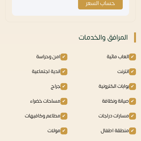
حساب السعر
المرافق والخدمات
العاب مائية
امن وحراسة
انترنت
اندية اجتماعية
بوابات الكترونية
جراج
صيانة ونظافة
مساحات خضراء
مسارات دراجات
مطاعم وكافيهات
منطقة اطفال
مولات