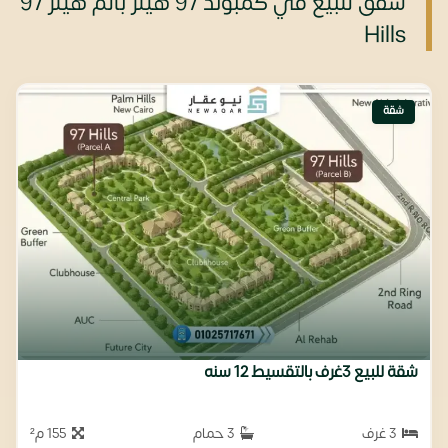
شقق للبيع في كمبوند 97 هيلز بالم هيلز 97
Hills
شقة
شقة للبيع 3غرف بالتقسيط 12 سنه
3 غرف
3 حمام
155 م²