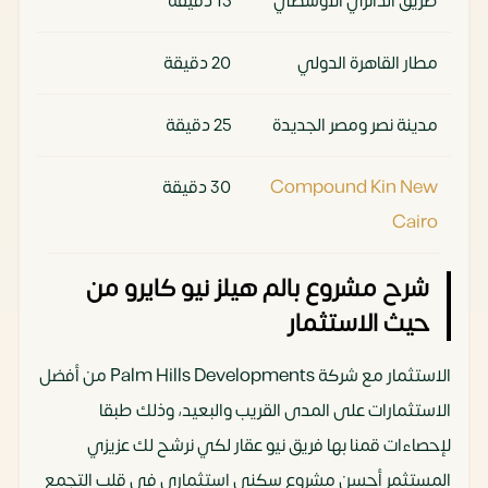
طريق الدائري الأوسطي
15 دقيقة
مطار القاهرة الدولي
20 دقيقة
مدينة نصر ومصر الجديدة
25 دقيقة
Compound Kin New
30 دقيقة
Cairo
شرح مشروع بالم هيلز نيو كايرو من
حيث الاستثمار
الاستثمار مع شركة Palm Hills Developments من أفضل
الاستثمارات على المدى القريب والبعيد، وذلك طبقا
لإحصاءات قمنا بها فريق نيو عقار لكي نرشح لك عزيزي
المستثمر أحسن مشروع سكني استثماري في قلب التجمع