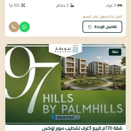
3 غرف
3 حمام
165 م²
اتصل بنا للحصول على السعر
تفاصيل الوحدة
شقة
شقة 170م للبيع 3غرف تشطيب سوبر لوكس