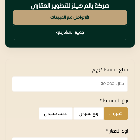
شركة بالم هيلز للتطوير العقاري
تواصل مع المبيعات
جميع المشاريع
مبلغ القسط *
(ج.م)
نوع التقسيط *
شهري
ربع سنوي
نصف سنوي
نوع العقار *