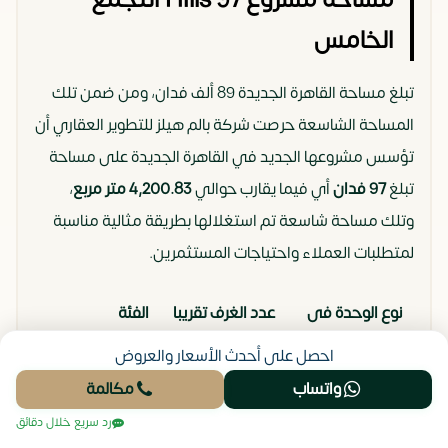
الخامس
تبلغ مساحة القاهرة الجديدة 89 ألف فدان، ومن ضمن تلك
المساحة الشاسعة حرصت شركة بالم هيلز للتطوير العقاري أن
تؤسس مشروعها الجديد في القاهرة الجديدة على مساحة
تبلغ
97 فدان
أي فيما يقارب حوالي
4,200.83 متر مربع
،
وتلك مساحة شاسعة تم استغلالها بطريقة مثالية مناسبة
لمتطلبات العملاء واحتياجات المستثمرين.
نوع الوحدة فى
عدد الغرف تقريبا
الفئة
نينتي سيفن
المستهدفة
احصل على أحدث الأسعار والعروض
القاهرة الجديدة
واتساب
مكالمة
رد سريع خلال دقائق
مساحة الوحدات Compound 97 Hills
شقق للبيع
تتراوح غرف
العذاب،