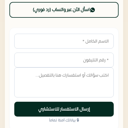
اسأل الآن عبر واتساب (رد فوري)
إرسال الاستفسار للاستشاري
🔒 بياناتك آمنة تماماً