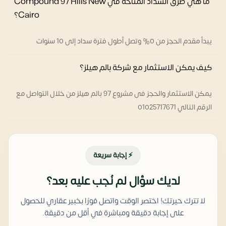
ما هي طرق السداد المتاحة في Compound 97 Hills New
Cairo؟
يبدأ مقدم الحجز من 0% وتصل أطول فترة سداد إلى 10 سنوات
كيف يمكن الاستثمار مع شركة بالم هيلز؟
يمكن الاستثمار والحجز فى مشروع 97 بالم هيلز من خلال التواصل مع
الرقم التالي 01025717671
⚡ إجابة سريعة
لديك سؤال لم نُجب عليه بعد؟
لا تترك حيرتك! اختصر الوقت واتصل فورًا بخبير عقاري للحصول
على إجابة دقيقة ومباشرة في أقل من دقيقة.