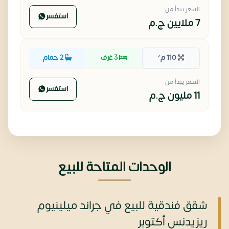
السعر يبدأ من
استفسر
7 ملايين
ج.م
110 م²
3 غرف
2 حمام
السعر يبدأ من
استفسر
11 مليون
ج.م
الوحدات المتاحة للبيع
شقق فندقية للبيع في جراند ميلينيوم
ريزيدنس أكتوبر