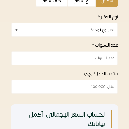
شهري
ربع سنوي
نصف سنوي
نوع العقار *
عدد السنوات *
مقدم الحجز *
(ج.م)
لحساب السعر الإجمالي، أكمل
بياناتك