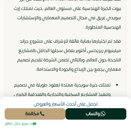
بيوت الخبرة الهندسية على مستوى العالم، حيث تمتلك إرث
سويدي عريق في مجال التصميم المعماري والإستشارات
الهندسية المتطورة.
فقد تم اختيارها بعناية فائقة للإشراف على مشروع جراند
ميلينيوم ريزيدنس أكتوبر بفضل سجلها الحافل بالمشاريع
الناجحة حول العالم، وبالتالي تضمن الشركة تقديم تصميم
معماري يجمع بين الإبداع والجودة والاستدامة.
تمتلك خبرة سويدية ممتدة لعقود طويلة في تصميم
وتنفيذ المشاريع السكنية والتجارية والفندقية الكبرى.
احصل على أحدث الأسعار والعروض
نفذت مئات المشاريع العالمية في أوروبا والشرق
واتساب
مكالمة
الأوسط وآسيا بمعايير استثنائية حازت على جوائز دولية.
رد سريع خلال دقائق
تتبنى فلسفة تصميمية تركز على الاستدامة البيئية