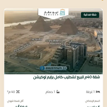
شقة فندقية
شقة 40م للبيع تشطيب كامل برايم لوكيشن
1 غرفة
1 حمام
40 م²
السعر الإجمالي
أقل قسط شهري