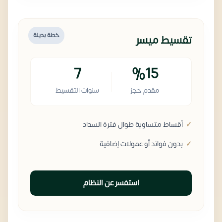
خطة بديلة
تقسيط ميسر
7
%15
مقدم حجز
سنوات التقسيط
أقساط متساوية طوال فترة السداد
بدون فوائد أو عمولات إضافية
استفسر عن النظام