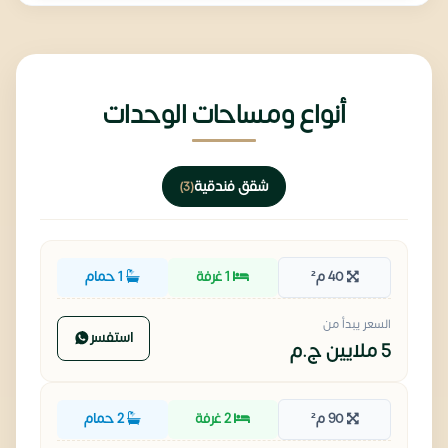
أنواع ومساحات الوحدات
شقق فندقية
(3)
40 م²
1 غرفة
1 حمام
السعر يبدأ من
استفسر
5 ملايين
ج.م
90 م²
2 غرفة
2 حمام