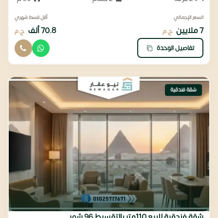
السعر الإجمالي
أقل قسط شهري
7 ملايين
70.8 ألف
ج.م
ج.م
تفاصيل الوحدة
شقة فندقية
شقة فندقية للبيع 110متر بالتقسيط 96 شهر