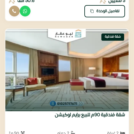
5 ملايين
50.6 ألف
ج.م
ج.م
تفاصيل الوحدة
شقة فندقية
شقة فندقية 90م للبيع برايم لوكيشن
2 غرفة
2 حمام
90 م²