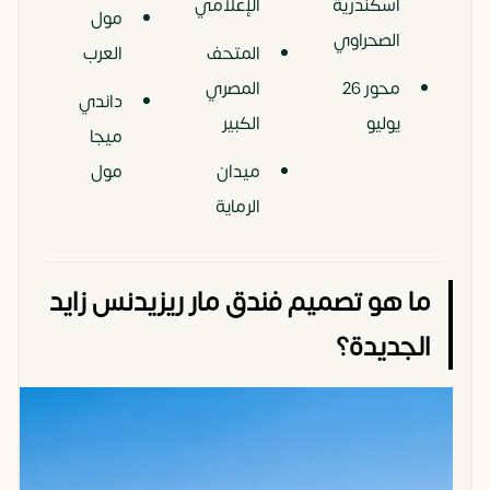
اسكندرية
الإعلامي
مول
الصحراوي
المتحف
العرب
محور 26
المصري
داندي
يوليو
الكبير
ميجا
ميدان
مول
الرماية
ما هو تصميم فندق مار ريزيدنس زايد
الجديدة؟