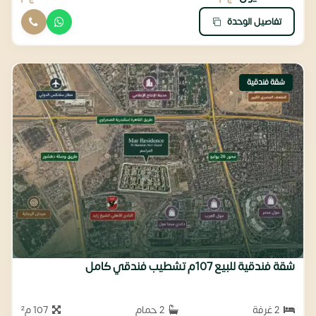
تفاصيل الوحدة
شقة فندقية
شقة فندقية للبيع 107م تشطيب فندقي كامل
2 غرفة
2 حمام
107 م²