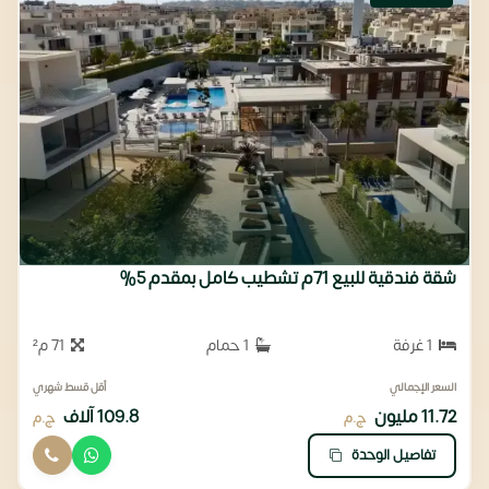
شقة فندقية للبيع 71م تشطيب كامل بمقدم 5%
1 غرفة
1 حمام
71 م²
السعر الإجمالي
أقل قسط شهري
11.72 مليون
109.8 آلاف
ج.م
ج.م
تفاصيل الوحدة