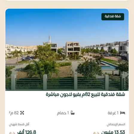
شقة فندقية
شقة فندقية للبيع 82م بفيو لاجون مباشرة
1 غرفة
1 حمام
82 م²
السعر الإجمالي
أقل قسط شهري
13.53 مليون
126.8 ألف
ج.م
ج.م