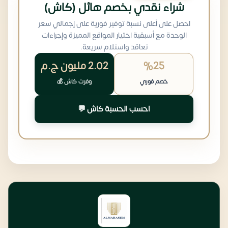
شراء نقدي بخصم هائل (كاش)
احصل على أعلى نسبة توفير فورية على إجمالي سعر
الوحدة مع أسبقية اختيار المواقع المميزة وإجراءات
تعاقد واستلام سريعة.
%25
2.02 مليون
ج.م
خصم فوري
وفرت كاش 💰
احسب الحسبة كاش 💬