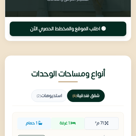
🟢 اطلب الموقع والمخطط الحصري الآن
أنواع ومساحات الوحدات
شقق فندقية
استديوهات
(2)
(4)
71 م²
1 غرفة
1 حمام