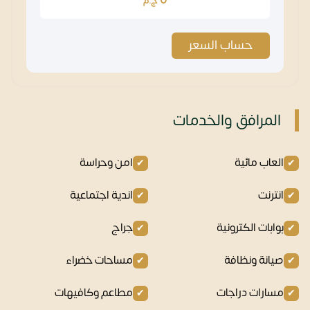
ج.م
حساب السعر
المرافق والخدمات
العاب مائية
امن وحراسة
انترنت
اندية اجتماعية
بوابات الكترونية
جراج
صيانة ونظافة
مساحات خضراء
مسارات دراجات
مطاعم وكافيهات