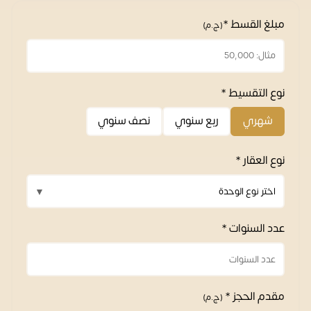
مبلغ القسط *
(ج.م)
نوع التقسيط *
شهري
ربع سنوي
نصف سنوي
نوع العقار *
عدد السنوات *
مقدم الحجز *
(ج.م)