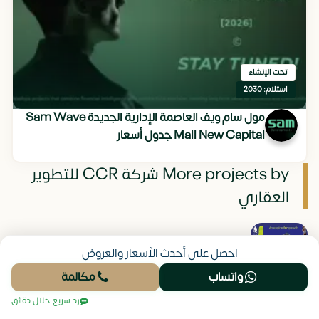
تحت الإنشاء
استلام: 2030
مول سام ويف العاصمة الإدارية الجديدة Sam Wave
Mall New Capital جدول أسعار
More projects by شركة CCR للتطوير
العقاري
احصل على أحدث الأسعار والعروض
واتساب
مكالمة
رد سريع خلال دقائق
مول كور ذا بيزنس هب العاصمة الإدارية Core The