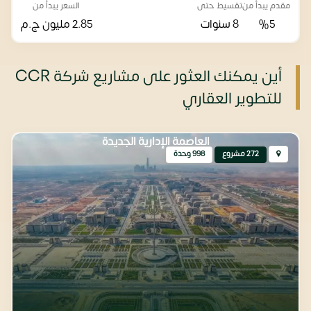
مقدم يبدأ من
تقسيط حتى
السعر يبدأ من
%5
8 سنوات
2.85 مليون
ج.م
أين يمكنك العثور على مشاريع شركة CCR
للتطوير العقاري
العاصمة الإدارية الجديدة
272 مشروع
998 وحدة