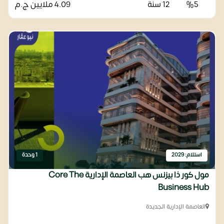
%5
12 سنة
4.09 ملايين
ج.م
استلام: 2029
1 وحدة
مول كور ذا بيزنس هب العاصمة الإدارية Core The
Business Hub
العاصمة الإدارية الجديدة