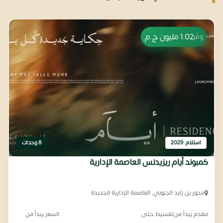
1.02 مليون
ج.م
وفّر
استلام: 2029
8 وحدات
كمبوند أيام ريزيدنس العاصمة الإدارية
محور بن زايد الجنوبي, العاصمة الإدارية الجديدة
مقدم يبدأ من
تقسيط حتى
السعر يبدأ من