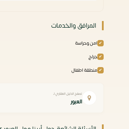
المرافق والخدمات
امن وحراسة
جراج
منطقة اطفال
تصفح الدليل العقاري لـ
العبور
الأسئلة الشائعة حول أرينا مول العبور Arena Mall El Obour أسعار وتفاصيل