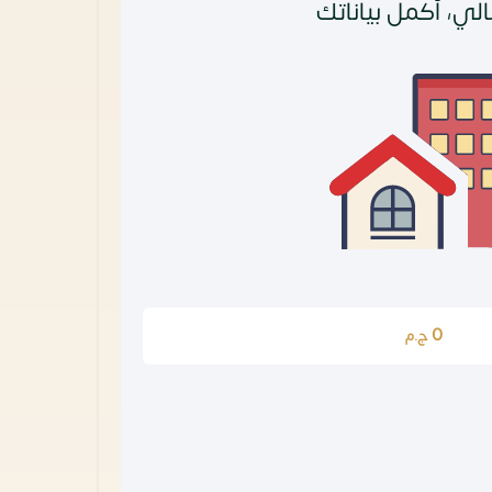
لي، أكمل بياناتك
0
ج.م