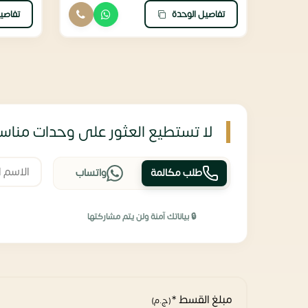
تفاصيل الوحدة
تفاصي
لا تستطيع العثور على وحدات مناسب
طلب مكالمة
واتساب
🔒 بياناتك آمنة ولن يتم مشاركتها
مبلغ القسط *
(ج.م)