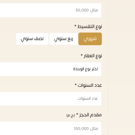
نوع التقسيط *
شهري
ربع سنوي
نصف سنوي
نوع العقار *
عدد السنوات *
مقدم الحجز *
(ج.م)