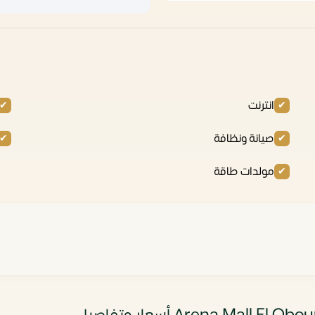
انترنت
صيانة ونظافة
مولدات طاقة