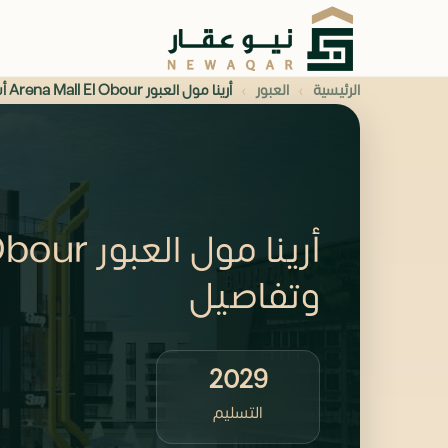
›
›
الرئيسية
العبور
أرينا مول العبور Arena Mall El Obour أسعار وتفاصيل
وتفاصيل
2029
التسليم