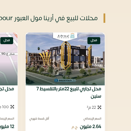
محلات للبيع في أرينا مول العبور Arena Mall El Obour أسعار وتفاصيل
محل
محل
محل تجاري للبيع 22متر بالتقسيط 7
محل تجاري للب
سنين
100 م²
22 م²
السعر الإجمالي
أقل قسط شهري
السعر الإجما
2.64 مليون
12 مليون
ج.م