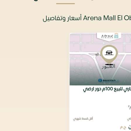
يع 100م دور ارضي
لي
أقل قسط شهري
ج.م