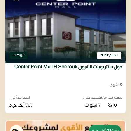
استلام: 2029
9 وحدات
مول سنتر بوينت الشروق Center Point Mall El Shorouk
الشروق
مقدم يبدأ من
تقسيط حتى
السعر يبدأ من
%10
7 سنوات
767 ألف
ج.م
وفّر