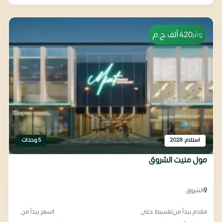
420 ألف
ج.م
وفّر
استلام: 2028
5 وحدات
مول منيت الشروق
الشروق
مقدم يبدأ من
تقسيط حتى
السعر يبدأ من