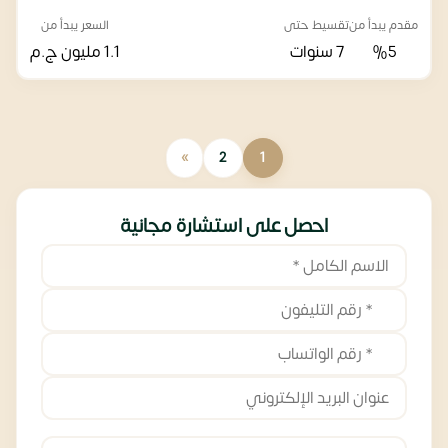
مقدم يبدأ من
تقسيط حتى
السعر يبدأ من
%5
7 سنوات
1.1 مليون
ج.م
»
2
1
احصل على استشارة مجانية