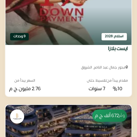
استلام: 2028
9 وحدات
ايست بلازا
محور جمال عبد الناصر, الشروق
مقدم يبدأ من
تقسيط حتى
السعر يبدأ من
%10
7 سنوات
2.76 مليون
ج.م
672 ألف
ج.م
وفّر