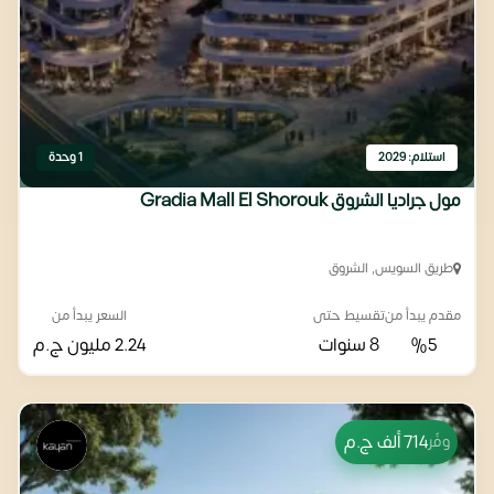
استلام: 2029
1 وحدة
مول جراديا الشروق Gradia Mall El Shorouk
طريق السويس, الشروق
مقدم يبدأ من
تقسيط حتى
السعر يبدأ من
%5
8 سنوات
2.24 مليون
ج.م
714 ألف
ج.م
وفّر