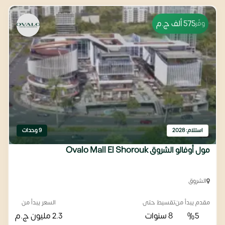
575 ألف
ج.م
وفّر
استلام: 2028
9 وحدات
مول أوفالو الشروق Ovalo Mall El Shorouk
الشروق
مقدم يبدأ من
تقسيط حتى
السعر يبدأ من
%5
8 سنوات
2.3 مليون
ج.م