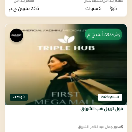
مقدم يبدأ من
تقسيط حتى
السعر يبدأ من
%5
5 سنوات
2.55 مليون
ج.م
220.4 ألف
ج.م
وفّر
استلام: 2028
9 وحدات
مول تريبل هب الشروق
محور جمال عبد الناصر, الشروق