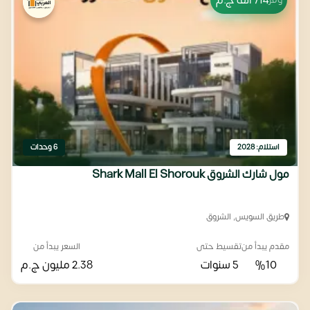
714 ألف
ج.م
استلام: 2028
6 وحدات
مول شارك الشروق Shark Mall El Shorouk
طريق السويس, الشروق
مقدم يبدأ من
تقسيط حتى
السعر يبدأ من
%10
5 سنوات
2.38 مليون
ج.م