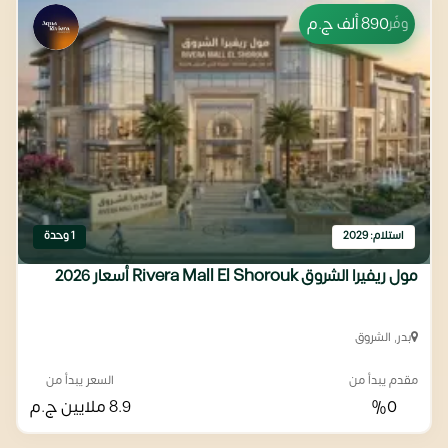
890 ألف
ج.م
وفّر
استلام: 2029
1 وحدة
مول ريفيرا الشروق Rivera Mall El Shorouk أسعار 2026
بدر, الشروق
مقدم يبدأ من
السعر يبدأ من
%0
8.9 ملايين
ج.م