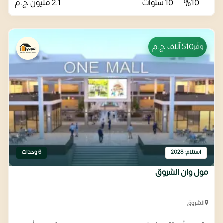
%10
10 سنوات
2.1 مليون
ج.م
510 آلاف
ج.م
وفّر
استلام: 2028
6 وحدات
مول وان الشروق
الشروق