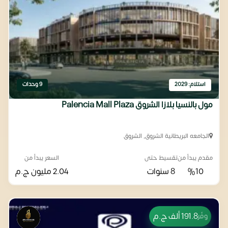
استلام: 2029
9 وحدات
مول بالنسيا بلازا الشروق Palencia Mall Plaza
الجامعه البريطانية الشروق, الشروق
مقدم يبدأ من
تقسيط حتى
السعر يبدأ من
%10
8 سنوات
2.04 مليون
ج.م
191.8 ألف
ج.م
وفّر