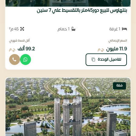
بنتهاوس للبيع دور45متر بالتقسيط علي 7 سنين
1 غرفة
1 حمام
45 م²
السعر الإجمالي
أقل قسط شهري
11.9 مليون
99.2 ألف
ج.م
ج.م
تفاصيل الوحدة
شقة