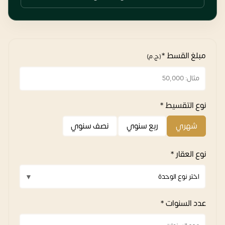
مبلغ القسط *
(ج.م)
نوع التقسيط *
شهري
ربع سنوي
نصف سنوي
نوع العقار *
عدد السنوات *