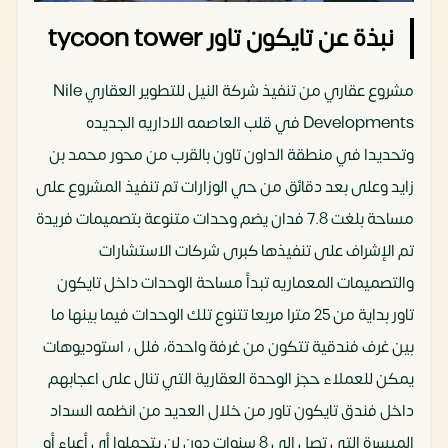
نبذة عن تايكون تاور tycoon tower
مشروع عقاري من تنفيذ شركة النيل للتطوير العقاري Nile
Developments في قلب العاصمه الاداريه الجديده
وتحديدا في منطقة الداون تاون بالقرب من محور محمد بن
زايد وعلى بعد دقائق من حي الوزارات تم تنفيذ المشروع على
مساحة بلغت 7.8 فدان يضم وحدات متنوعة بتصميمات فريدة
تم الإشراف على تنفيذها كبرى شركات الاستشارات
والتصميمات المعماريه تبدأ مساحة الوحدات داخل تايكون
تاور بداية من 25 مترا مربعا تتنوع تلك الوحدات فيما بينها ما
بين غرف فندقية تتكون من غرفة واحدة، فلل ، استوديوهات
يمكن للعملاء حجز الوحدة العقارية التي تنال على اعجابهم
داخل فندق تايكون تاور من خلال العديد من انظمه السداد
الميسرة التي تصل الي 8 سنوات دون لن يتحملوا أي أعباء أو