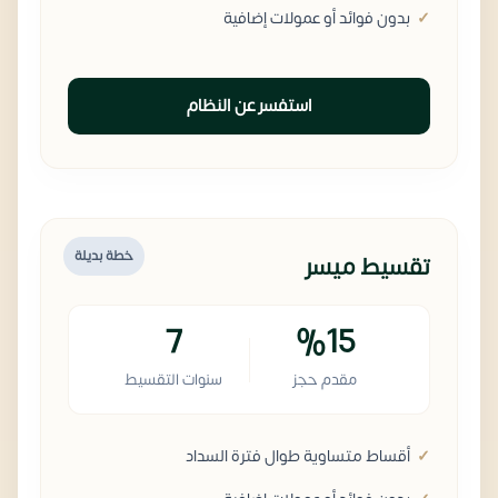
بدون فوائد أو عمولات إضافية
استفسر عن النظام
خطة بديلة
تقسيط ميسر
7
%15
مقدم حجز
سنوات التقسيط
أقساط متساوية طوال فترة السداد