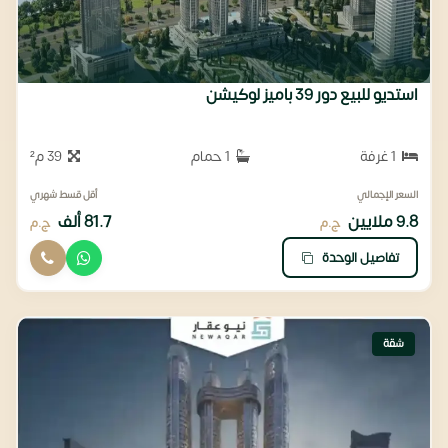
استديو للبيع دور 39 باميز لوكيشن
1 غرفة
1 حمام
39 م²
السعر الإجمالي
أقل قسط شهري
9.8 ملايين
81.7 ألف
ج.م
ج.م
تفاصيل الوحدة
شقة