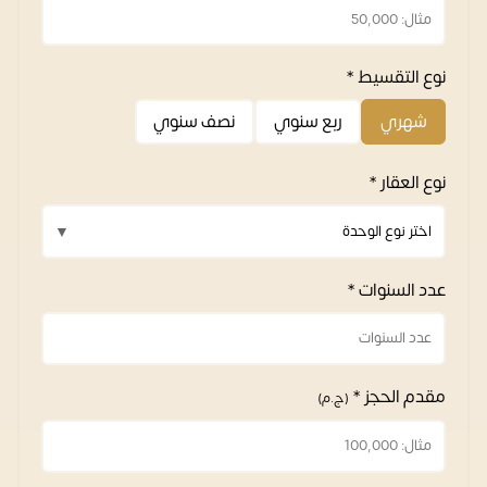
نوع التقسيط *
شهري
ربع سنوي
نصف سنوي
نوع العقار *
عدد السنوات *
مقدم الحجز *
(ج.م)