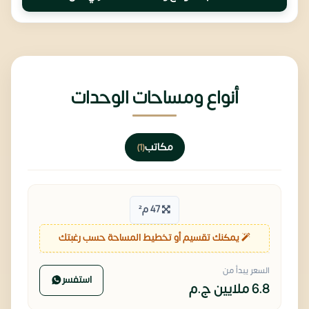
أنواع ومساحات الوحدات
مكاتب
(1)
47 م²
يمكنك تقسيم أو تخطيط المساحة حسب رغبتك
السعر يبدأ من
استفسر
6.8 ملايين
ج.م