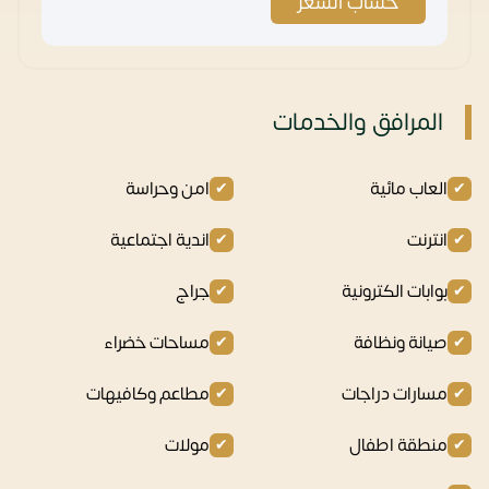
حساب السعر
المرافق والخدمات
العاب مائية
امن وحراسة
انترنت
اندية اجتماعية
بوابات الكترونية
جراج
صيانة ونظافة
مساحات خضراء
مسارات دراجات
مطاعم وكافيهات
منطقة اطفال
مولات