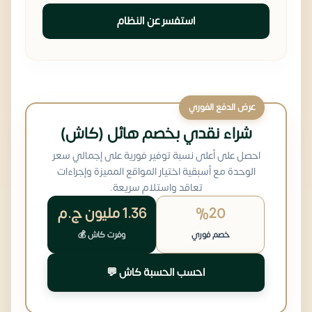
استفسر عن النظام
عرض الدفع الفوري
شراء نقدي بخصم هائل (كاش)
احصل على أعلى نسبة توفير فورية على إجمالي سعر
الوحدة مع أسبقية اختيار المواقع المميزة وإجراءات
تعاقد واستلام سريعة.
%20
1.36 مليون
ج.م
خصم فوري
وفرت كاش 💰
احسب الحسبة كاش 💬