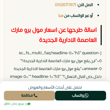
اتصل الان:
01025717671
أو عبر الواتساب من
هنا
اسالة طرحها عن اسعار مول برو مارك
العاصمة الادارية الجديدة
[sc_fs_multi_faq headline-0=”h3″ question-
0=”اين يقع مول برو مارك العاصمة الادارية الجديدة؟”
answer-0=”يقع مول برو مارك العاصمة الادارية الجديدة
داخل حى المال الاعمال؟” image-0=”” headline-1=”h3″
question-1=”من هى الشركة المطورة لمول برو مارك
احصل على أحدث الأسعار والعروض
العاصمة الادارية الجديدة؟” answer-1=”شركة إم جي
واتساب
مكالمة
للتطوير العقارى.” image-1=”” headline-2=”h3″
رد سريع خلال دقائق
question-2=”ما هى ارقام التواصل مع شركة إم جي