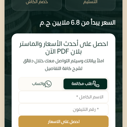
التسليم
خصم الكاش
السعر يبدأ من
6.8 ملايين
ج.م
احصل على أحدث الأسعار والماستر
بلان PDF الآن
املأ بياناتك وسيتم التواصل معك خلال دقائق
لشرح كافة التفاصيل
طلب مكالمة
واتساب
احصل على الاسعار