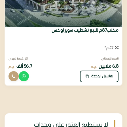
مكتب87م للبيع تشطيب سوبر لوكس
47 م²
السعر الإجمالي
أقل قسط شهري
6.8 ملايين
56.7 ألف
ج.م
ج.م
تفاصيل الوحدة
لا تستطيع العثور على وحدات