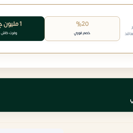
%20
1 مليون
ج
خصم فوري
وفرت كاش 
عاقد
ي