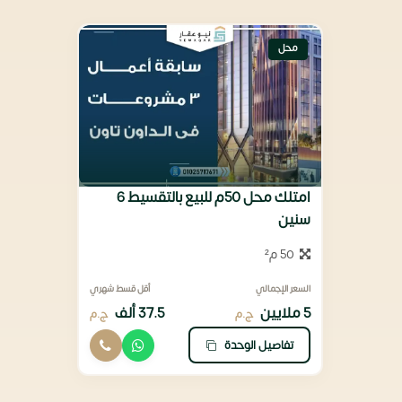
محل
امتلك محل 50م للبيع بالتقسيط 6
سنين
50 م²
السعر الإجمالي
أقل قسط شهري
5 ملايين
37.5 ألف
ج.م
ج.م
تفاصيل الوحدة