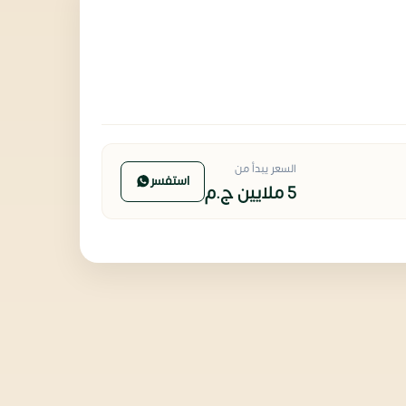
السعر يبدأ من
استفسر
5 ملايين
ج.م