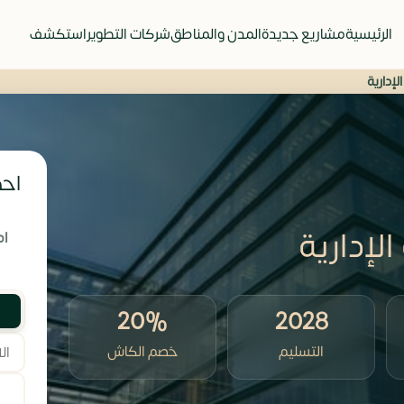
الرئيسية
مشاريع جديدة
المدن والمناطق
شركات التطوير
استكشف
احص
ام
20%
2028
التسليم
خصم الكاش