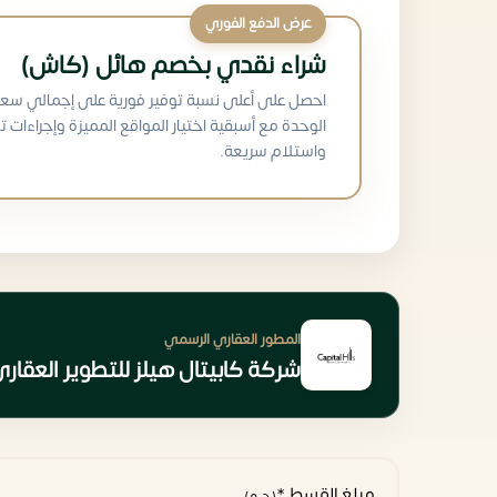
عرض الدفع الفوري
شراء نقدي بخصم هائل (كاش)
احصل على أعلى نسبة توفير فورية على إجمالي سعر
الوحدة مع أسبقية اختيار المواقع المميزة وإجراءات ت
واستلام سريعة.
المطور العقاري الرسمي
شركة كابيتال هيلز للتطوير العقار
مبلغ القسط *
(ج.م)