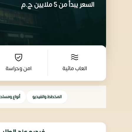
السعر يبدأ من
5 ملايين
ج.م
العاب مائية
امن وحراسة
المخطط والفيديو
أنواع ومساح