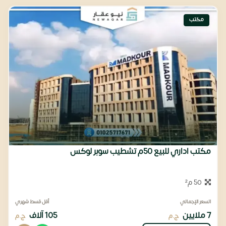
مكتب
مكتب اداري للبيع 50م تشطيب سوبر لوكس
50 م²
السعر الإجمالي
أقل قسط شهري
7 ملايين
105 آلاف
ج.م
ج.م