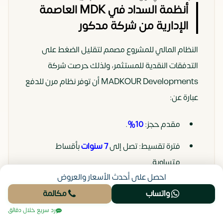
أنظمة السداد في MDK العاصمة
الإدارية من شركة مدكور
النظام المالي للمشروع مصمم لتقليل الضغط على
التدفقات النقدية للمستثمر، ولذلك حرصت شركة
MADKOUR Developments أن توفر نظام مرن للدفع
عبارة عن:
مقدم حجز:
10%
.
فترة تقسيط: تصل إلى
7 سنوات
بأقساط
متساوية.
احصل على أحدث الأسعار والعروض
تحليل المستشار العقاري:
هذا النظام يعتبر “فرصة
واتساب
مكالمة
ذهبية” لأنك ستبدأ في دفع الأقساط بينما وحدتك قيد
رد سريع خلال دقائق
التشغيل بالفعل بعد عام، مما يعني أن الإيجار سيغطي