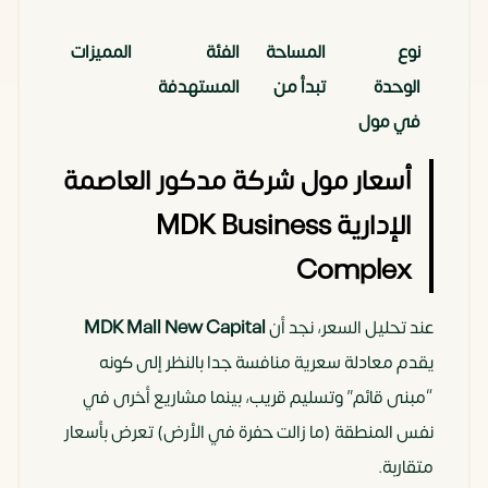
نوع
المساحة
الفئة
المميزات
الوحدة
تبدأ من
المستهدفة
في مول
ام دي
أسعار مول شركة مدكور العاصمة
كي
الإدارية MDK Business
العاصمة
الإدارية
Complex
إداري
50 متر
الشركات
تشطيب
عند تحليل السعر، نجد أن
MDK Mall New Capital
للبيع
مربع
الصغيرة
كامل +
يقدم معادلة سعرية منافسة جدا بالنظر إلى كونه
بالعاصمة
والمتوسطة
تكييفات
“مبنى قائم” وتسليم قريب، بينما مشاريع أخرى في
(مكاتب)
نفس المنطقة (ما زالت حفرة في الأرض) تعرض بأسعار
متقاربة.