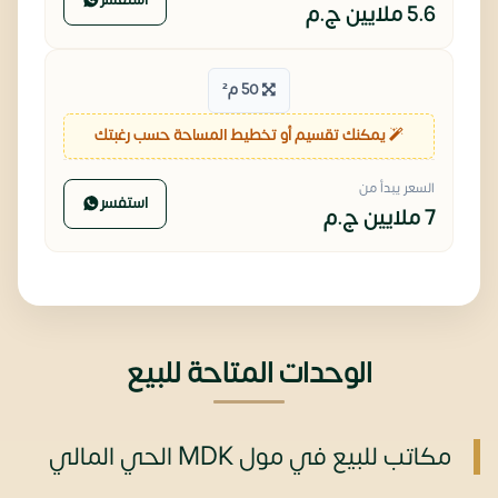
5.6 ملايين
ج.م
50 م²
يمكنك تقسيم أو تخطيط المساحة حسب رغبتك
السعر يبدأ من
استفسر
7 ملايين
ج.م
الوحدات المتاحة للبيع
مكاتب للبيع في مول MDK الحي المالي