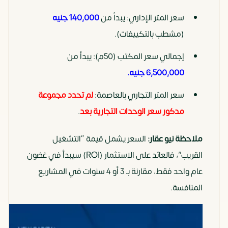
إداري
مساحات
البنوك
خصوصية
(طابق
مفتوحة
والشركات
كاملة
سعر المتر الإداري: يبدأ من
140,000 جنيه
كامل)
العالمية
وتحكم
(مشطب بالتكييفات).
في
إجمالي سعر المكتب (50م): يبدأ من
التقسيم
6,500,000 جنيه.
تجاري
مساحات
سعر المتر التجاري بالعاصمة:
البراندات
عرض
لم تحدد مجموعة
للبيع
متنوعة
التجارية
مدكور سعر الوحدات التجارية بعد
.
مميز
بالتقسيط
للأنشطة
ملاحظة نيو عقار
:
السعر يشمل قيمة “التشغيل
بالعاصمة
المختلفة
القريب”، فالعائد على الاستثمار (ROI) سيبدأ في غضون
عام واحد فقط، مقارنة بـ 3 أو 4 سنوات في المشاريع
المنافسة.