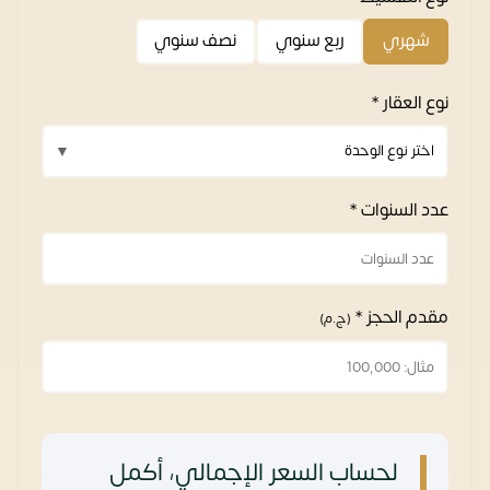
شهري
ربع سنوي
نصف سنوي
نوع العقار *
عدد السنوات *
مقدم الحجز *
(ج.م)
لحساب السعر الإجمالي، أكمل