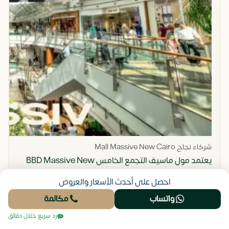
شركاء نجاح Mall Massive New Cairo
يعتمد مول ماسيف التجمع الخامس BBD Massive New
Cairo على تحالف استراتيجي يجمع بين الخبرات العالمية
احصل على أحدث الأسعار والعروض
والمحلية لضمان تقديم مشروع إداري وطبي بمعايير
واتساب
مكالمة
متقدمة، بعيداً عن أي نموذج تقليدي، فاختيار الشركاء تم
رد سريع خلال دقائق
بعناية فائقة لتحقيق التوازن بين التصميم العصري، التشغيل