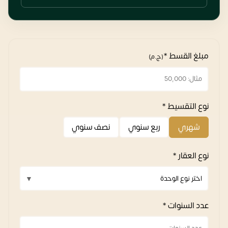
مبلغ القسط *
(ج.م)
نوع التقسيط *
شهري
ربع سنوي
نصف سنوي
نوع العقار *
عدد السنوات *