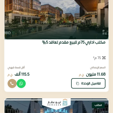
مكتب اداري 75م للبيع مقدم تعاقد 5%
75 م²
السعر الإجمالي
أقل قسط شهري
11.68 مليون
115.5 ألف
ج.م
ج.م
تفاصيل الوحدة
مكتب