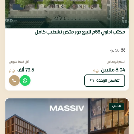
مكتب اداري 56م للبيع دور متكرر تشطيب كامل
56 م²
السعر الإجمالي
أقل قسط شهري
8.04 ملايين
79.5 ألف
ج.م
ج.م
تفاصيل الوحدة
مكتب