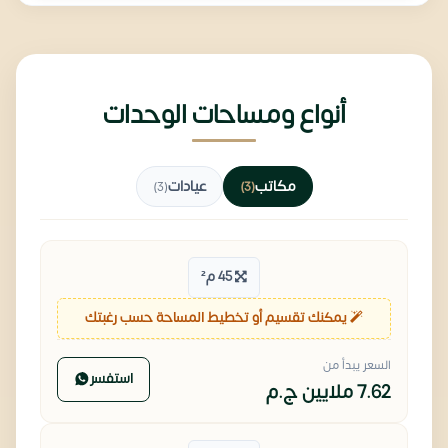
أنواع ومساحات الوحدات
مكاتب
عيادات
(3)
(3)
45 م²
يمكنك تقسيم أو تخطيط المساحة حسب رغبتك
السعر يبدأ من
استفسر
7.62 ملايين
ج.م