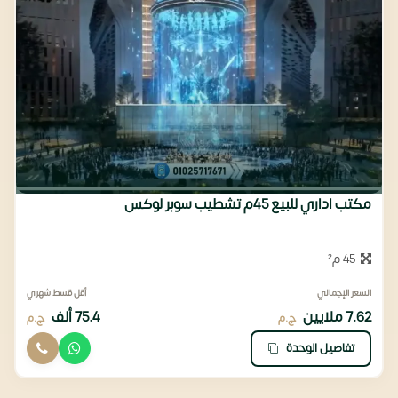
مكتب اداري للبيع 45م تشطيب سوبر لوكس
45 م²
السعر الإجمالي
أقل قسط شهري
7.62 ملايين
75.4 ألف
ج.م
ج.م
تفاصيل الوحدة