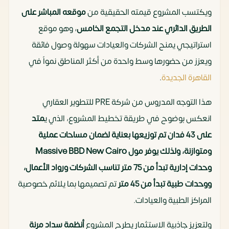
ويكتسب المشروع قيمته الحقيقية من
موقعه المباشر على
الطريق الدائري عند مدخل التجمع الخامس
، وهو موقع
استراتيجي يمنح الشركات والعيادات سهولة وصول فائقة
ويعزز من حضورها وسط واحدة من أكثر المناطق نمواً في
القاهرة الجديدة
.
هذا التوجه المدروس من شركة PRE للتطوير العقاري
انعكس بوضوح في طريقة تخطيط المشروع، الذي ي
متد
على 43 فدان تم توزيعها بعناية لضمان مساحات عملية
ومتوازنة، ولذلك يوفر مول Massive BBD New Cairo
وحدات إدارية تبدأ من 75 متر تناسب الشركات ورواد الأعمال،
ووحدات طبية تبدأ من 45 متر
تم تصميمها بما يلائم خصوصية
المراكز الطبية والعيادات.
ولتعزيز جاذبية الاستثمار يطرح المشروع
أنظمة سداد مرنة