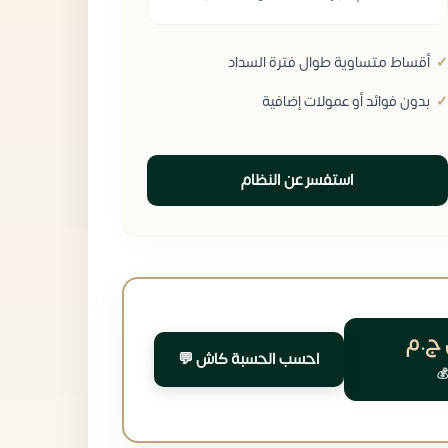
أقساط متساوية طوال فترة السداد
بدون فوائد أو عمولات إضافية
استفسر عن النظام
ج.م
احسب الحسبة كاش 💬