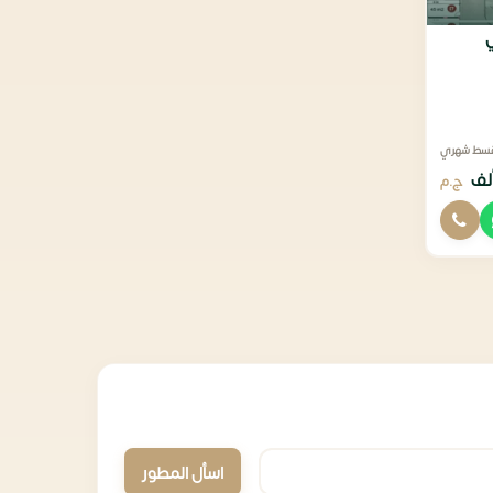
قسط شهري
ج.م
اسأل المطور