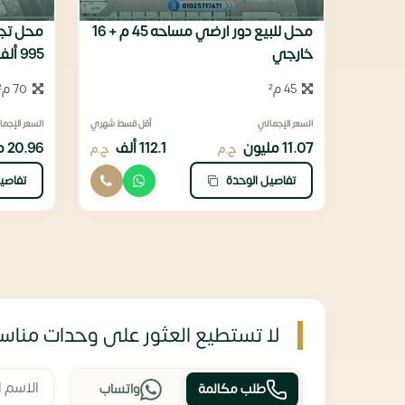
محل للبيع دور ارضي مساحه 45 م + 16
خارجي
995 ألف
45 م²
70 م²
السعر الإجمالي
أقل قسط شهري
السعر الإجما
11.07 مليون
112.1 ألف
20.96 مليون
ج.م
ج.م
تفاصيل الوحدة
تفاصي
لا تستطيع العثور على وحدات مناسب
طلب مكالمة
واتساب