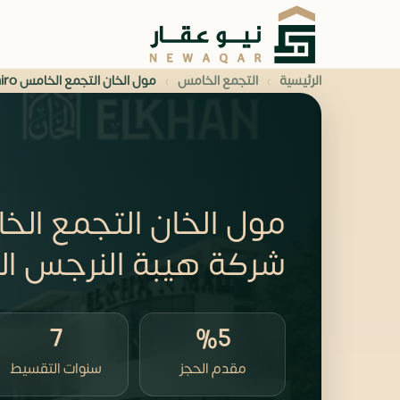
›
›
الرئيسية
التجمع الخامس
مول الخان التجمع الخامس ELKHAN Mall New Cairo
شركة هيبة النرجس القديم
7
%5
مقدم الحجز
سنوات التقسيط