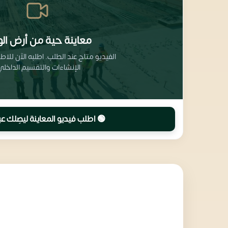
معاينة حية من أرض الو
الفيديو متاح عند الطلب. اطلبه الآن للا
الإنشاءات والتقسيم الداخلي
🟢 اطلب فيديو المعاينة ليصِلك عب