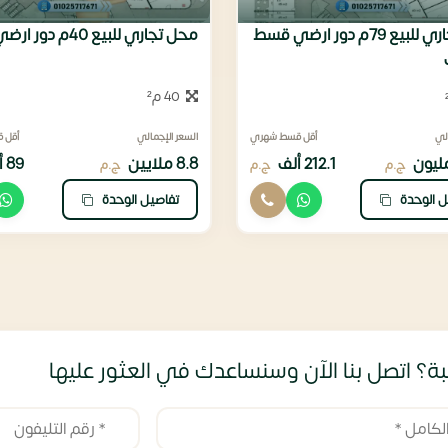
محل تجاري للبيع 79م دور ارضي قسط
محل تجاري للبيع 40م دور ارضي
40 م²
لي
أقل قسط شهري
السعر الإجمالي
أقل 
212.1 ألف
8.8 ملايين
89 ألف
ج.م
ج.م
ج.م
ل الوحدة
تفاصيل الوحدة
ة؟ اتصل بنا الآن وسنساعدك في العثور عليها