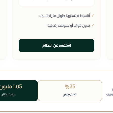
أقساط متساوية طوال فترة السداد
بدون فوائد أو عمولات إضافية
استفسر عن النظام
%35
1.05 مليون
خصم فوري
وفرت كاش 
عاقد