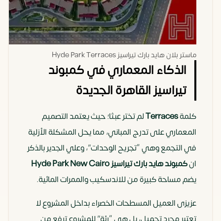
ماستر بلان هايد بارك تيراسيز Hyde Park Terraces
الذكاء المعماري في كمبوند
تيراسيز القاهرة الجديدة
كلمة
Terraces
لم تختر عبثا؛ حيث يعتمد التصميم
المعماري على تدرج المباني، مما يحل المشكلة الأزلية
في التجمع وهي “تجريح الوحدات”، وعلي الجدير بالذكر
ان
كمبوند هايد بارك تيراسيز Hyde Park New Cairo
يضم مساحة كبيرة من للاندسكيب والممرات المائية.
عزيزى العميل المسطحات الخصراء بداخل المشروع لا
تعتبر مجرد تجميل، بل هي “رئة” للمشروع ترفع من