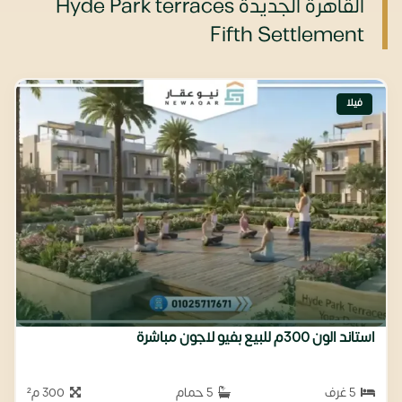
القاهرة الجديدة Hyde Park terraces
Fifth Settlement
فيلا
استاند الون 300م للبيع بفيو لاجون مباشرة
5 غرف
5 حمام
300 م²