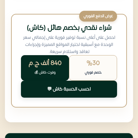
عرض الدفع الفوري
شراء نقدي بخصم هائل (كاش)
احصل على أعلى نسبة توفير فورية على إجمالي سعر
الوحدة مع أسبقية اختيار المواقع المميزة وإجراءات
تعاقد واستلام سريعة.
%30
840 ألف
ج.م
خصم فوري
وفرت كاش 💰
احسب الحسبة كاش 💬