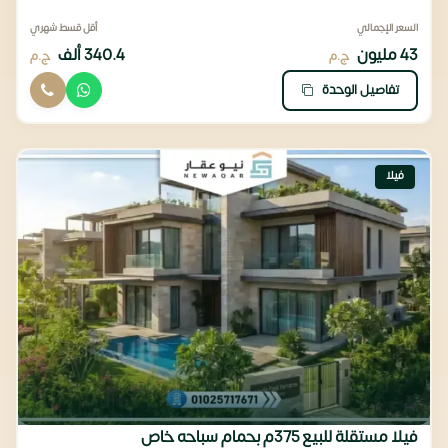
السعر الإجمالي
أقل قسط شهري
43 مليون
340.4 ألف
ج.م
ج.م
تفاصيل الوحدة
فيلا
فيلا مستقلة للبيع 375م بحمام سباحه خاص