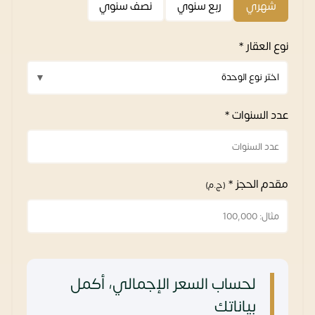
شهري
ربع سنوي
نصف سنوي
نوع العقار *
عدد السنوات *
مقدم الحجز *
(ج.م)
لحساب السعر الإجمالي، أكمل
بياناتك