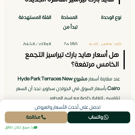
نوع الوحدة
المساحة
الفئة المستهدفة
تبدأ من
تاون هاوس للبيع
180 م²
العائلات الشابة
هل أسعار هايد بارك تيراسيز التجمع
في التجمع
التي تبحث عن أول
الخامس مرتفعة؟
(Townhouse)
فيلا.
عند مقارنة أسعار
مشروع Hyde Park Terraces New
توين فيلا للبيع
205 م²
الباحثون عن
Cairo
بأسعار السوق في الجولدن سكوير، نجد أن السعر
بالتجمع الخامس
خصوصية أكبر مع
تنافسي للغاية خاصة مع اسم المطور.
(Twin Villa)
حديقة واسعة.
احصل على أحدث الأسعار والعروض
نوع الوحدة
السعر
ملاحظات التحليل
فيلات مستقلة
240 م²
لمحبي الفخامة
واتساب
مكالمة
التقديري
المالي
للبيع بالتقسيط
المطلقة
رد سريع خلال دقائق