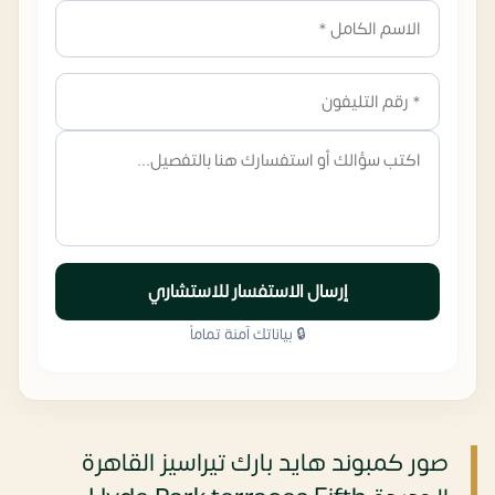
إرسال الاستفسار للاستشاري
🔒 بياناتك آمنة تماماً
صور كمبوند هايد بارك تيراسيز القاهرة