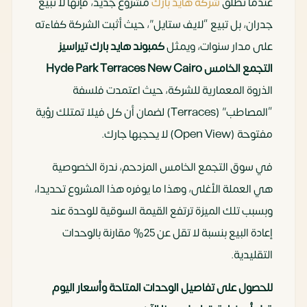
عندما تطلق
شركة هايد بارك
مشروع جديد، فإنها لا تبيع
جدران، بل تبيع “لايف ستايل”، حيث أثبت الشركة كفاءته
على مدار سنوات، ويمثل
كمبوند هايد بارك تيراسيز
التجمع الخامس Hyde Park Terraces New Cairo
الذروة المعمارية للشركة، حيث اعتمدت فلسفة
“المصاطب” (Terraces) لضمان أن كل فيلا تمتلك رؤية
مفتوحة (Open View) لا يحجبها جارك.
في سوق التجمع الخامس المزدحم، ندرة الخصوصية
هي العملة الأغلى، وهذا ما يوفره هذا المشروع تحديدا،
وبسبب تلك الميزة ترتفع القيمة السوقية للوحدة عند
إعادة البيع بنسبة لا تقل عن 25% مقارنة بالوحدات
التقليدية.
للحصول على تفاصيل الوحدات المتاحة وأسعار اليوم