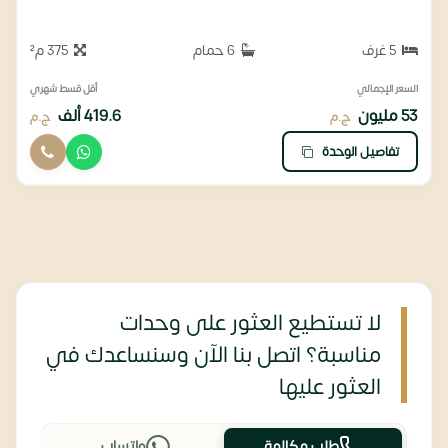
5 غرف
6 حمام
375 م²
السعر الإجمالي
أقل قسط شهري
53 مليون
419.6 ألف
ج.م
ج.م
تفاصيل الوحدة
لا تستطيع العثور على وحدات
مناسبة؟ اتصل بنا الآن وسنساعدك في
العثور عليها
طلب مكالمة
واتساب