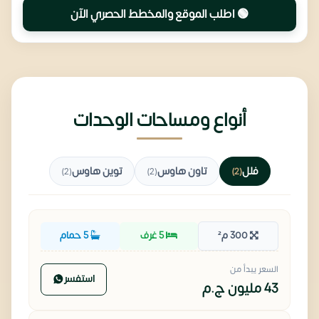
🟢 اطلب الموقع والمخطط الحصري الآن
أنواع ومساحات الوحدات
فلل
تاون هاوس
توين هاوس
(2)
(2)
(2)
300 م²
5 غرف
5 حمام
السعر يبدأ من
استفسر
43 مليون
ج.م