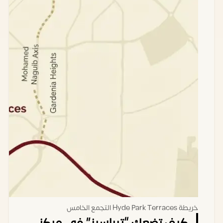
حمام
220متر
توين
4 غرف
22,000,000
هاوس
نوم _ 4
جنيه مصري
حمام
195متر
توين
3 غرف
24,000,000
هاوس
نوم _ 4
جنيه مصري
حمام
300متر
ستاند
5 حمام _
43,000,000
الون
5 حمام
جنيه مصري
خريطة Hyde Park Terraces التجمع الخامس