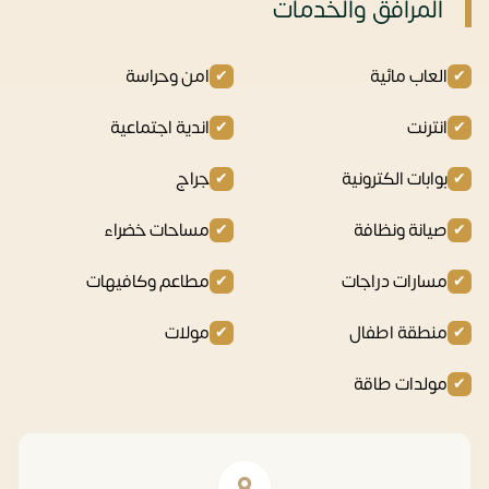
المرافق والخدمات
العاب مائية
امن وحراسة
انترنت
اندية اجتماعية
بوابات الكترونية
جراج
صيانة ونظافة
مساحات خضراء
مسارات دراجات
مطاعم وكافيهات
منطقة اطفال
مولات
مولدات طاقة