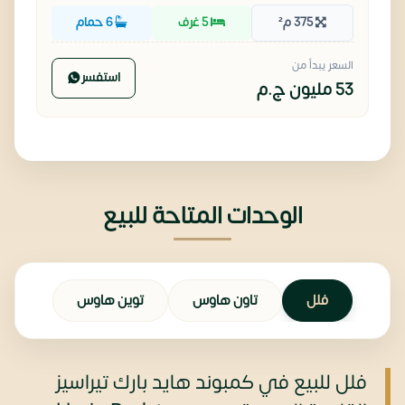
375 م²
5 غرف
6 حمام
السعر يبدأ من
استفسر
53 مليون
ج.م
الوحدات المتاحة للبيع
فلل
تاون هاوس
توين هاوس
فلل للبيع في كمبوند هايد بارك تيراسيز