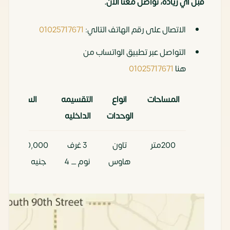
قبل أي زيادة، تواصل معنا الآن.
الاتصال على رقم الهاتف التالي:
01025717671
التواصل عبر تطبيق الواتساب من
هنا
01025717671
المساحات
انواع
التقسيمه
السعر
الوحدات
الداخليه
200متر
تاون
3 غرف
27,000,000
هاوس
نوم _ 4
جنيه مصري
حمام
210متر
تاون
4 غرف
28,000,000
هاوس
نوم _ 4
جنيه مصري