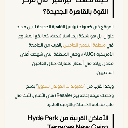
كيف تضعك “تيراسيز” في مركز
375متر
ستاند
5 حمام _
53,000,000
القوة بالقاهرة الجديدة؟
الون
5 حمام
جنيه مصري
الموقع في
كمبوند تيراسيز القاهرة الجديدة
ليس مجرد
عنوان، بل هو شبكة ربط استراتيجية، كما يقع المشروع
في
منطقة التجمع الخامس
بالقرب من الجامعة
الأمريكية (AUC)، وهي المنطقة التي شهدت أعلى
معدل زيادة في أسعار العقارات خلال العامين
الماضيين.
ويعد القرب من “
كمبوندات الجولدن سكوير
” يمنح
وحدتك قيمة إعادة بيع (Resale) هي الأعلى، لأنك في
قلب منطقة الخدمات والترفيه الفاخرة.
الأماكن القريبة من Hyde Park
Terraces New Cairo