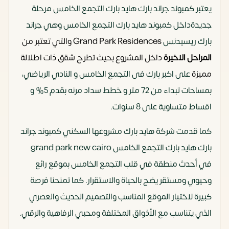
يعتبر كمبوند جراند بارك هايد بارك التجمع الخامس مرحلة
جديدةداخل كمبوند هايد بارك التجمع الخامس وهي جراند
بارك ريسيدنس
Grand Park Residences والتي تعتبر من
المراحل الاخيرة
داخل المشروع بحيث تطرح شقق ذات اطلالة
مميزة
على اكبر بارك فى التجمع الخامس و النادي الرياضي،
بمساحات تبداء من 72 متر و خطط سداد مرنه بقدم 5%؜ و
اقساط متساوية على 8 سنوات.
كما قدمت شركة هايد بارك مشروعها السكني كمبوند جراند
بارك هايد بارك التجمع الخامس grand park new cairo
في أحدث منطقة في قلب التجمع الخامس بموقع رائع
وحيوي ومستقر يضج بالحياة والاستقرار. كما تمنحنا فرصة
كبيرة لاختيار الموقع المناسب والتصميم الحديث والعصري
الذي يتناسب مع الأذواق المختلفة ومحبي الرفاهية والرقي.