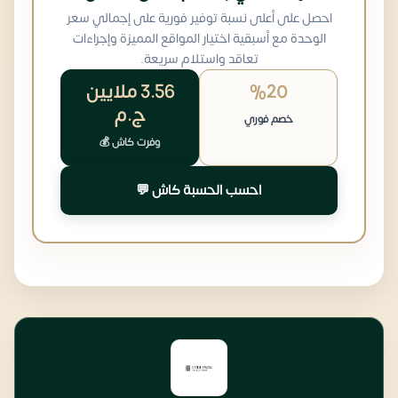
احصل على أعلى نسبة توفير فورية على إجمالي سعر
الوحدة مع أسبقية اختيار المواقع المميزة وإجراءات
تعاقد واستلام سريعة.
%20
3.56 ملايين
ج.م
خصم فوري
وفرت كاش 💰
احسب الحسبة كاش 💬