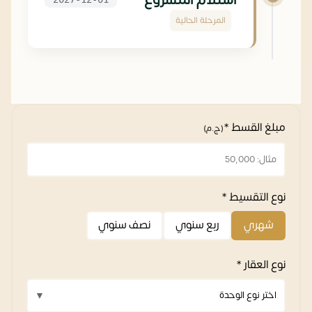
المرحلة الحالية
مبلغ القسط *
(ج.م)
نوع التقسيط *
شهري
ربع سنوي
نصف سنوي
نوع العقار *