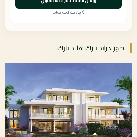
إرسال الاستفسار للاستشاري
🔒 بياناتك آمنة تماماً
صور جراند بارك هايد بارك