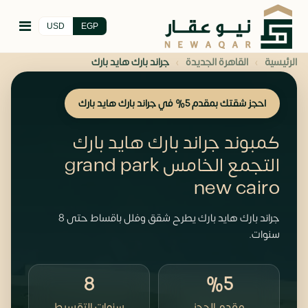
USD
EGP
›
›
الرئيسية
القاهرة الجديدة
جراند بارك هايد بارك
احجز شقتك بمقدم 5% في جراند بارك هايد بارك
كمبوند جراند بارك هايد بارك
التجمع الخامس grand park
new cairo
جراند بارك هايد بارك يطرح شقق وفلل باقساط حتى 8
سنوات.
8
%5
مقدم الحجز
سنوات التقسيط