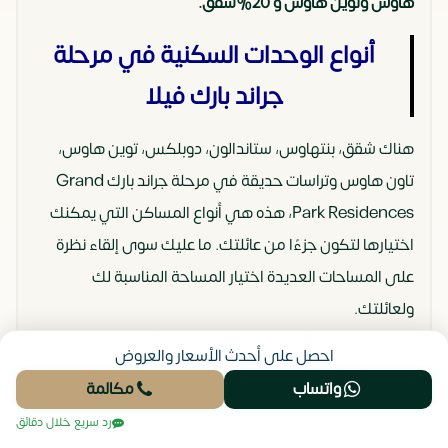
هاوس وتوين هاوس و 20%شقق.
أنواع الوحدات السكنية في مرحلة
جراند بارك فيلا
هناك شقق، بنتهاوس، ستاندالون، دوبلكس، توين هاوس،
تاون هاوس وتراسات حديقة في مرحلة جراند بارك Grand
Park Residences، هذه هي أنواع المساكن التي يمكنك
اختيارها لتكون جزءًا من عائلتك. ما عليك سوى إلقاء نظرة
على المساحات العديدة اختيار المساحة المناسبة لك
ولعائلتك.
احصل على أحدث الأسعار والعروض
شقة بغرفة نوم واحدة
: مساحتها 72 متر مربع.
واتساب
مكالمة
شقة بغرفة نوم واحدة + جاردن
: مساحتها 72 متر مربع
رد سريع خلال دقائق
+ حديقة 45 متر مربع.