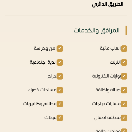
الطريق الدائري
المرافق والخدمات
العاب مائية
امن وحراسة
انترنت
اندية اجتماعية
بوابات الكترونية
جراج
صيانة ونظافة
مساحات خضراء
مسارات دراجات
مطاعم وكافيهات
منطقة اطفال
مولات
مولدات طاقة