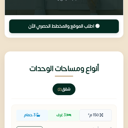
🟢 اطلب الموقع والمخطط الحصري الآن
أنواع ومساحات الوحدات
شقق
(2)
150 م²
3 غرف
3 حمام