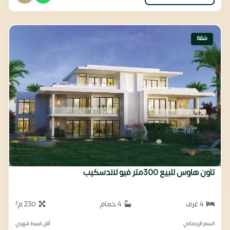
شقة
تاون هاوس للبيع 300متر فيو لاندسكيب
4 غرف
4 حمام
230 م²
السعر الإجمالي
أقل قسط شهري