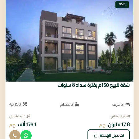
شقة
شقة للبيع 150م بفترة سداد 8 سنوات
3 غرف
3 حمام
150 م²
السعر الإجمالي
أقل قسط شهري
17.8 مليون
176.1 ألف
ج.م
ج.م
تفاصيل الوحدة