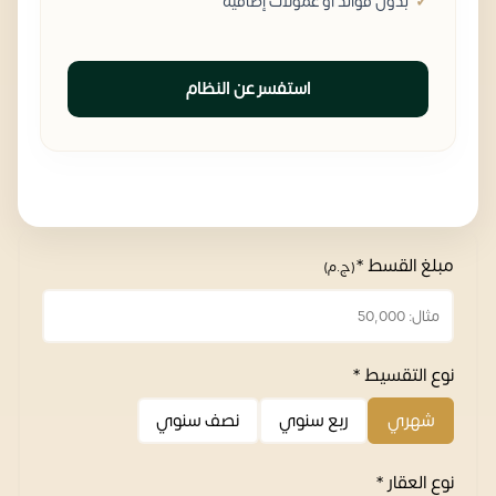
بدون فوائد أو عمولات إضافية
استفسر عن النظام
مبلغ القسط *
(ج.م)
نوع التقسيط *
شهري
ربع سنوي
نصف سنوي
نوع العقار *