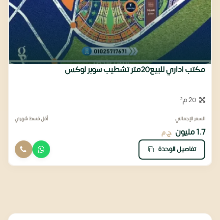
مكتب اداري للبيع20متر تشطيب سوبر لوكس
20 م²
السعر الإجمالي
أقل قسط شهري
1.7 مليون
ج.م
تفاصيل الوحدة