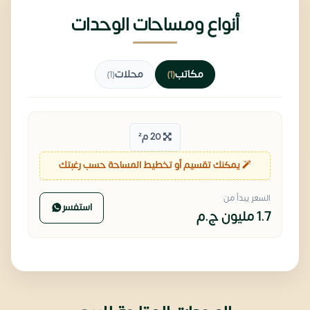
أنواع ومساحات الوحدات
مكاتب
محلات
(1)
(1)
20 م²
يمكنك تقسيم أو تخطيط المساحة حسب رغبتك
السعر يبدأ من
استفسر
1.7 مليون
ج.م