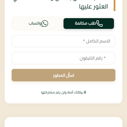
العثور عليها
طلب مكالمة
واتساب
اسأل المطور
🔒 بياناتك آمنة ولن يتم مشاركتها