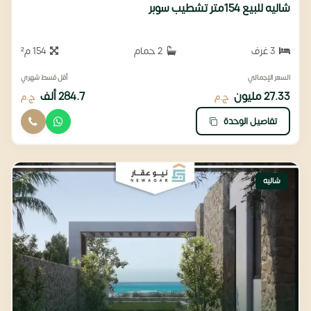
شاليه للبيع 154متر تشطيب سوبر
3 غرف
2 حمام
154 م²
السعر الإجمالي
أقل قسط شهري
27.33 مليون
284.7 ألف
ج.م
ج.م
تفاصيل الوحدة
شاليه