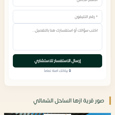
إرسال الاستفسار للاستشاري
🔒 بياناتك آمنة تماماً
صور قرية ازها الساحل الشمالي