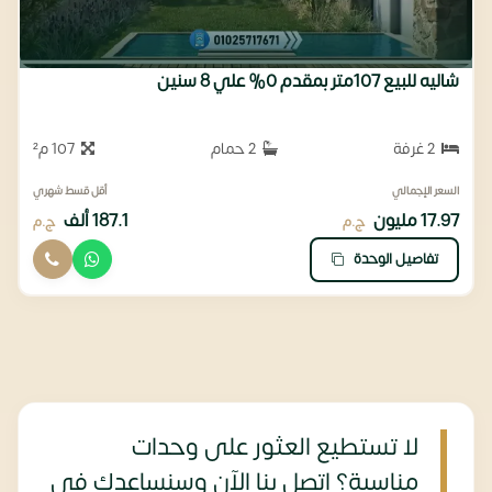
شاليه للبيع 107متر بمقدم 0% علي 8 سنين
2 غرفة
2 حمام
107 م²
السعر الإجمالي
أقل قسط شهري
17.97 مليون
187.1 ألف
ج.م
ج.م
تفاصيل الوحدة
لا تستطيع العثور على وحدات
مناسبة؟ اتصل بنا الآن وسنساعدك في