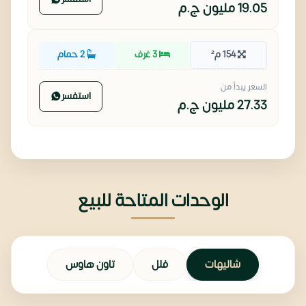
19.05 مليون
ج.م
154 م²
3 غرف
2 حمام
السعر يبدأ من
استفسر
27.33 مليون
ج.م
الوحدات المتاحة للبيع
شاليهات
فلل
تاون هاوس