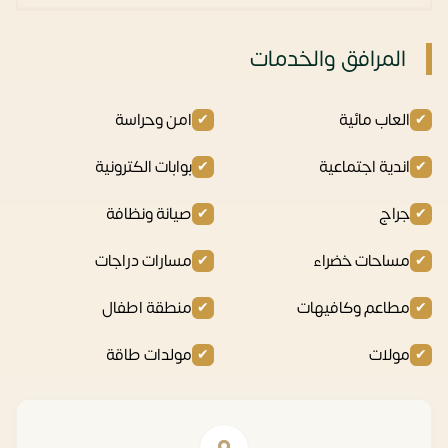
المرافق والخدمات
العاب مائية
امن وحراسة
اندية اجتماعية
بوابات الكترونية
جراج
صيانة ونظافة
مساحات خضراء
مسارات دراجات
مطاعم وكافيهات
منطقة اطفال
مولات
مولدات طاقة