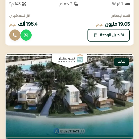
1 غرفة
2 حمام
143 م²
السعر الإجمالي
أقل قسط شهري
19.05 مليون
198.4 ألف
ج.م
ج.م
تفاصيل الوحدة
شاليه