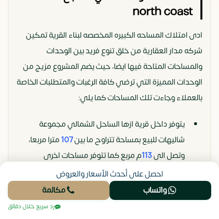
north coast
ادى امتلاك المساحه الكبيره المخصصه لبناء القرية تمكين
شركه مدار العقارية من خلق تنوع فريد بين الوحدات
والمساحات المتاحة فيها ايضا، حيث يضم المشروع مزيج من
الوحدات المميزة التي ترضي كافة الرغبات والمتطلبات الخاصة
بالعملاء وجاءت تلك المساحات كما يلي:
يتوفر داخل قرية ازها الساحل الشمالي مجموعة
شاليهات للبيع بمساحة تتراوح ما بين
107
مترا مربعا،
وتصل الى
113
م مربع كما تتوفر مساحات اخرى
مختلفة.
احصل على أحدث الأسعار والعروض
واتساب
مكالمة
يبدأ مساحة التاون هاوس من مساحة
150
متر مربعا.
رد سريع خلال دقائق
كما يوجد في المشروع ايضا وحدات توين هاوس تبداء