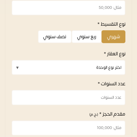
نوع التقسيط *
شهري
ربع سنوي
نصف سنوي
نوع العقار *
عدد السنوات *
مقدم الحجز *
(ج.م)