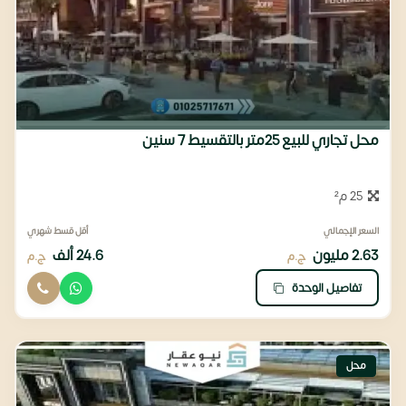
محل تجاري للبيع 25متر بالتقسيط 7 سنين
25 م²
السعر الإجمالي
أقل قسط شهري
2.63 مليون
24.6 ألف
ج.م
ج.م
تفاصيل الوحدة
محل