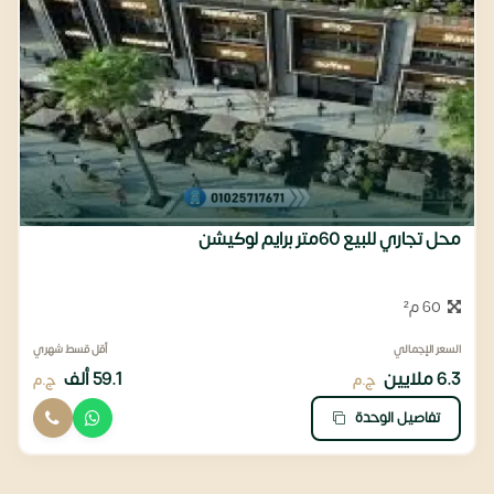
محل تجاري للبيع 60متر برايم لوكيشن
60 م²
السعر الإجمالي
أقل قسط شهري
6.3 ملايين
59.1 ألف
ج.م
ج.م
تفاصيل الوحدة