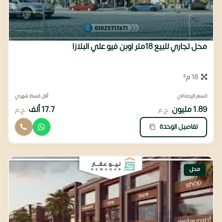
محل تجاري للبيع 18متر اوبن فيو علي البلازا
18 م²
السعر الإجمالي
أقل قسط شهري
1.89 مليون
17.7 ألف
ج.م
ج.م
تفاصيل الوحدة
محل