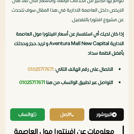
تتوافر بها الكثير من الخدمات الرائعة، والاسعار التى تعد هى
الارخص داخل العاصمة الادارية في هذا المقال سوف نتحدث
عن مشروع افنتورا بالتفصيل.
إذا كان لديك أي استفسار عن أسعار افينتورا مول العاصمة
الادارية Aventura Mall New Capital و تريد حجز وحدتك
بأفضل انظمة سداد
الاتصال على رقم الهاتف التالي:
01025717671
التواصل عبر تطبيق الواتساب من هنا
01025717671
البروشور
اتصل
واتساب
معلومات عن افينتورا مول العاصمة