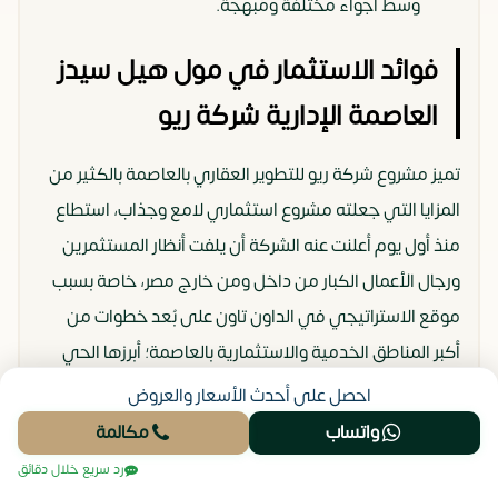
وسط أجواء مختلفة ومُبهجة.
فوائد الاستثمار في مول هيل سيدز
العاصمة الإدارية شركة ريو
تميز مشروع شركة ريو للتطوير العقاري بالعاصمة بالكثير من
المزايا التي جعلته مشروع استثماري لامع وجذاب، استطاع
منذ أول يوم أعلنت عنه الشركة أن يلفت أنظار المستثمرين
ورجال الأعمال الكبار من داخل ومن خارج مصر، خاصة بسبب
موقع الاستراتيجي في الداون تاون على بُعد خطوات من
أكبر المناطق الخدمية والاستثمارية بالعاصمة؛ أبرزها الحي
المالي والحي الحكومي ومسجد مصر.
احصل على أحدث الأسعار والعروض
واتساب
مكالمة
كما أن تنوع الوحدات بمول هيل سيدز العاصمة الإدارية يضمن
رد سريع خلال دقائق
تلبية احتياجات جميع المستثمرين، حيث اختلفت الأنواع ما