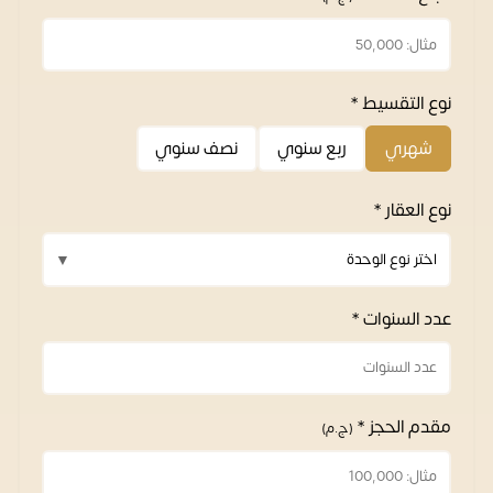
نوع التقسيط *
شهري
ربع سنوي
نصف سنوي
نوع العقار *
عدد السنوات *
مقدم الحجز *
(ج.م)