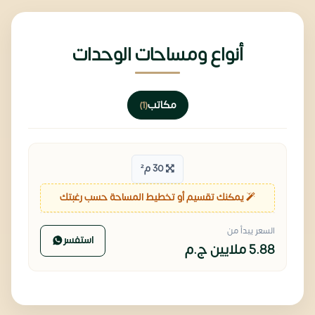
أنواع ومساحات الوحدات
مكاتب
(1)
30 م²
يمكنك تقسيم أو تخطيط المساحة حسب رغبتك
السعر يبدأ من
استفسر
5.88 ملايين
ج.م