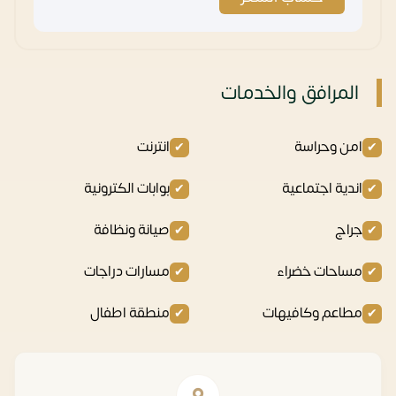
المرافق والخدمات
امن وحراسة
انترنت
اندية اجتماعية
بوابات الكترونية
جراج
صيانة ونظافة
مساحات خضراء
مسارات دراجات
مطاعم وكافيهات
منطقة اطفال