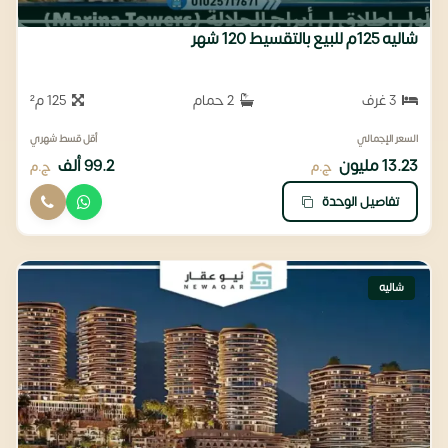
شاليه 125م للبيع بالتقسيط 120 شهر
3 غرف
2 حمام
125 م²
السعر الإجمالي
أقل قسط شهري
13.23 مليون
99.2 ألف
ج.م
ج.م
تفاصيل الوحدة
شاليه