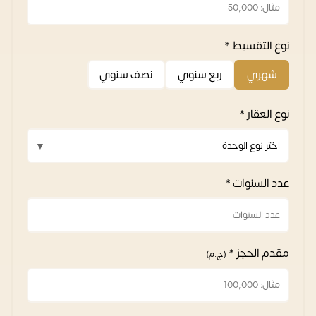
نوع التقسيط *
شهري
ربع سنوي
نصف سنوي
نوع العقار *
عدد السنوات *
مقدم الحجز *
(ج.م)