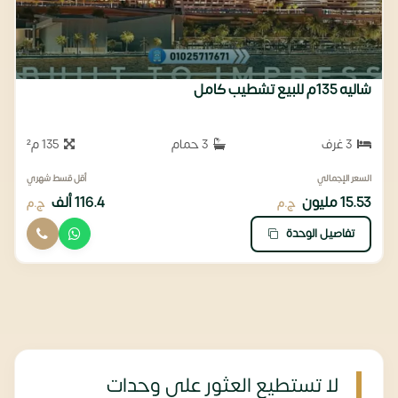
شاليه 135م للبيع تشطيب كامل
3 غرف
3 حمام
135 م²
السعر الإجمالي
أقل قسط شهري
15.53 مليون
116.4 ألف
ج.م
ج.م
تفاصيل الوحدة
لا تستطيع العثور على وحدات