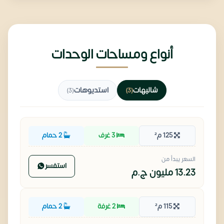
أنواع ومساحات الوحدات
شاليهات
استديوهات
(3)
(3)
125 م²
3 غرف
2 حمام
السعر يبدأ من
استفسر
13.23 مليون
ج.م
115 م²
2 غرفة
2 حمام