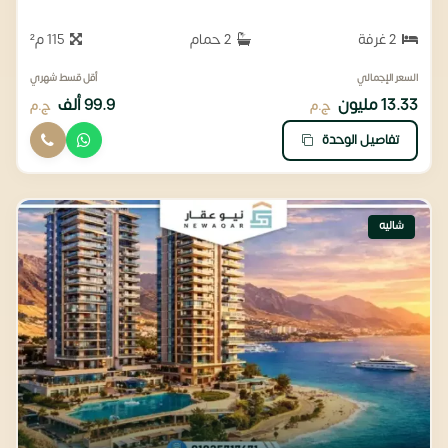
2 غرفة
2 حمام
115 م²
السعر الإجمالي
أقل قسط شهري
13.33 مليون
99.9 ألف
ج.م
ج.م
تفاصيل الوحدة
شاليه