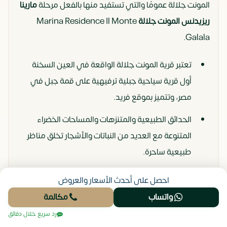
المونت جلالة عمومًا والتي تستفيد منها بالفعل مرحلة
مارينا
ريزيدنس المونت جلالة
Marina Residence Il Monte
Galala.
تعتبر قرية المونت جلالة الواقعة في العين السخنة
أول قرية سياحية جبلية ترفيهية على قمة جبل في
مصر، وتتميز بموقع فريد.
الحدائق الطبيعية والمتنزهات والمساحات الخضراء
المتنوعة مع العديد من النباتات والأشجار تخلق مناظر
طبيعية ساحرة.
تبلغ مساحة البحيرة الاصطناعية 43 فدانًا وتوفر مناظر
احصل على أحدث الأسعار والعروض
طبيعية خضراء فريدة من نوعها.
واتساب
مكالمة
الحديقة المائية واللاند سكيب هي مناطق كبيرة حيث
رد سريع خلال دقائق