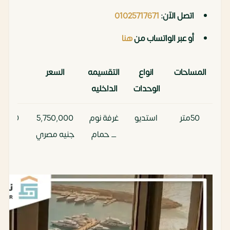
اتصل الآن:
01025717671
أو عبر الواتساب من
هنا
المساحات
انواع
التقسيمه
السعر
مقد
الوحدات
الداخليه
تعاق
50متر
استديو
غرفة نوم
5,750,000
5,000
_ حمام
جنيه مصري
ألف
70متر
شاليه
غرف نوم
8,100,000
0,000
_ حمام
جنيه مصري
ألف
95متر
شاليه
2غرف نوم
11,000,000
00,000
_ حمام
جنيه مصري