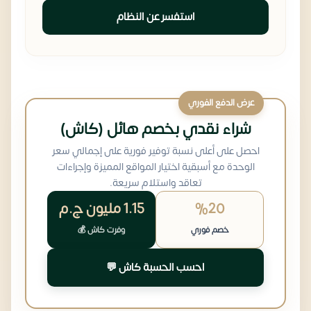
استفسر عن النظام
عرض الدفع الفوري
شراء نقدي بخصم هائل (كاش)
احصل على أعلى نسبة توفير فورية على إجمالي سعر
الوحدة مع أسبقية اختيار المواقع المميزة وإجراءات
تعاقد واستلام سريعة.
%20
1.15 مليون
ج.م
خصم فوري
وفرت كاش 💰
احسب الحسبة كاش 💬