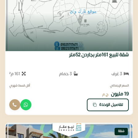
شقة للبيع 161متر بجاردن 52متر
3 غرف
3 حمام
161 م²
السعر الإجمالي
أقل قسط شهري
19 مليون
ج.م
تفاصيل الوحدة
شقة