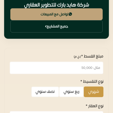
شركة هايد بارك للتطوير العقاري
تواصل مع المبيعات
جميع المشاريع
مبلغ القسط *
(ج.م)
نوع التقسيط *
شهري
ربع سنوي
نصف سنوي
نوع العقار *