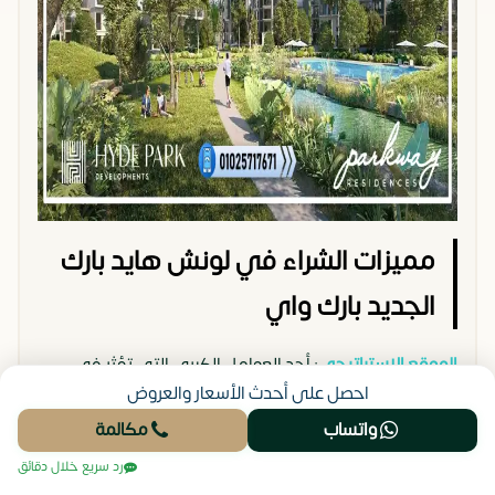
مميزات الشراء في لونش هايد بارك
الجديد بارك واي
الموقع الاستراتيجي
: أحد العوامل الكبرى التي تؤثر في
احصل على أحدث الأسعار والعروض
قيمة الوحدات في كمبوند بارك واي ريزيدنس التجمع
واتساب
مكالمة
الخامس هو الموقع وفي تلك الحالة فإن الكمبوند يقع في
رد سريع خلال دقائق
قلب التجمع الخامس محاطًا بالعديد من المعالم والطرق