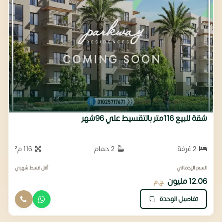
شقة للبيع 116متر بالتقسيط علي 96شهر
2 غرفة
2 حمام
116 م²
السعر الإجمالي
أقل قسط شهري
12.06 مليون
ج.م
تفاصيل الوحدة