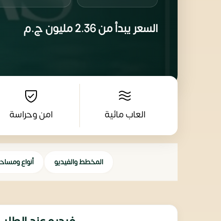
السعر يبدأ من
2.36 مليون
ج.م
العاب مائية
امن وحراسة
المخطط والفيديو
أنواع ومساح