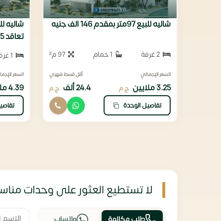
شاليه للبيع 97متر بمقدم 146 الف جنيه
تعاقد 215 الف
2 غرفة
1 حمام
97 م²
1 غرفة
السعر الإجمالي
أقل قسط شهري
السعر الإجما
3.25 ملايين
24.4 ألف
4.39 ملايين
ج.م
ج.م
تفاصيل الوحدة
تفاصي
لا تستطيع العثور على وحدات مناسب
طلب مكالمة
واتساب