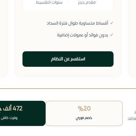
مقدم حجز
سنوات التقسيط
أقساط متساوية طوال فترة السداد
بدون فوائد أو عمولات إضافية
استفسر عن النظام
%20
472 ألف
ج
خصم فوري
وفرت كاش 
عاقد