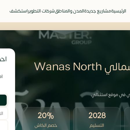
الرئيسية
مشاريع جديدة
المدن والمناطق
شركات التطوير
استكشف
احص
قرية ونس الساحل الشمالي Wanas North
ام
ي في موقع استثنائي.
20%
2028
التسليم
خصم الكاش