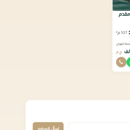
م بجاردن 22 متر مقدم
107 م²
قسط شهري
ج.م
اسأل المطور