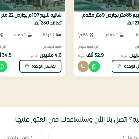
شاليه للبيع 88متر بجاردن 9متر مقدم
شاليه للبيع 107
تعاقد 230ألف
1 حمام
88 م²
2 غرفة
1 حمام
لي
أقل قسط شهري
السعر الإجمالي
أقل 
32.9 ألف
4.6 ملايين
34.5 ألف
ج.م
ج.م
ج.م
ل الوحدة
تفاصيل الوحدة
ة؟ اتصل بنا الآن وسنساعدك في العثور عليها