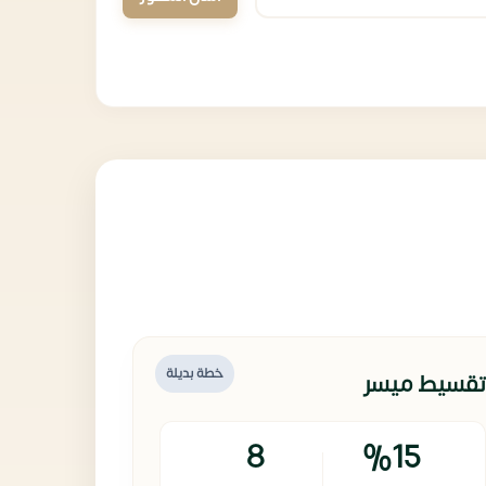
خطة بديلة
تقسيط ميسر
8
%15