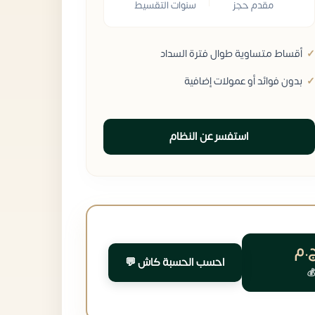
مقدم حجز
سنوات التقسيط
أقساط متساوية طوال فترة السداد
بدون فوائد أو عمولات إضافية
استفسر عن النظام
.م
احسب الحسبة كاش 💬