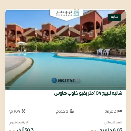
شاليه
شاليه للبيع 104متر بفيو كلوب هاوس
2 غرفة
2 حمام
104 م²
السعر الإجمالي
أقل قسط شهري
6.03 ملايين
50.3 ألف
ج.م
ج.م