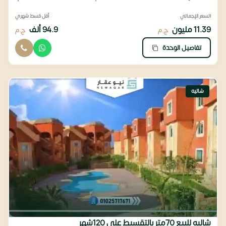
السعر الإجمالي
أقل قسط شهري
11.39 مليون
94.9 ألف
ج.م
ج.م
تفاصيل الوحدة
شاليه
شاليه للبيع 70متر بالتقسيط علي 120شهر