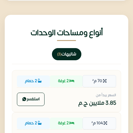
أنواع ومساحات الوحدات
شاليهات
(3)
70 م²
2 غرفة
2 حمام
السعر يبدأ من
استفسر
3.85 ملايين
ج.م
104 م²
2 غرفة
2 حمام