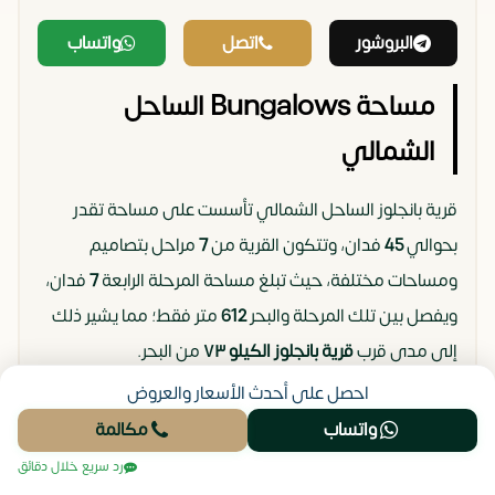
البروشور
اتصل
واتساب
مساحة Bungalows الساحل
الشمالي
قرية بانجلوز الساحل الشمالي تأسست على مساحة تقدر
بحوالي
45
فدان، وتتكون القرية من
7
مراحل بتصاميم
ومساحات مختلفة، حيث تبلغ مساحة المرحلة الرابعة
7
فدان،
ويفصل بين تلك المرحلة والبحر
612
متر فقط؛ مما يشير ذلك
إلى مدى قرب
قرية بانجلوز الكيلو ٧٣
من البحر.
احصل على أحدث الأسعار والعروض
مساحة شاليهات للايجار قرية بانجلوز
واتساب
مكالمة
الساحل الشمالي
رد سريع خلال دقائق