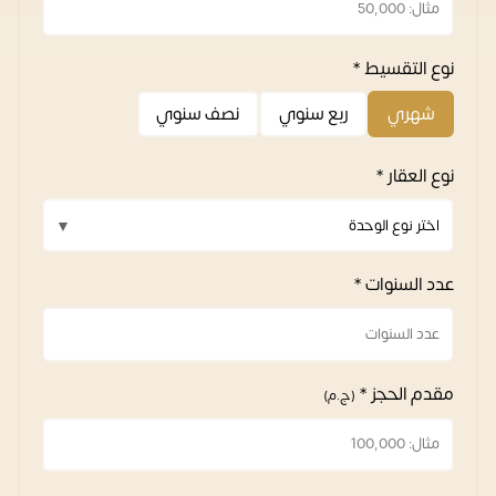
نوع التقسيط *
شهري
ربع سنوي
نصف سنوي
نوع العقار *
عدد السنوات *
مقدم الحجز *
(ج.م)