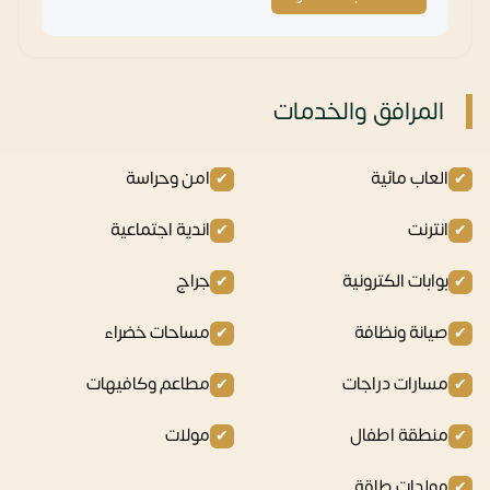
المرافق والخدمات
العاب مائية
امن وحراسة
انترنت
اندية اجتماعية
بوابات الكترونية
جراج
صيانة ونظافة
مساحات خضراء
مسارات دراجات
مطاعم وكافيهات
منطقة اطفال
مولات
مولدات طاقة