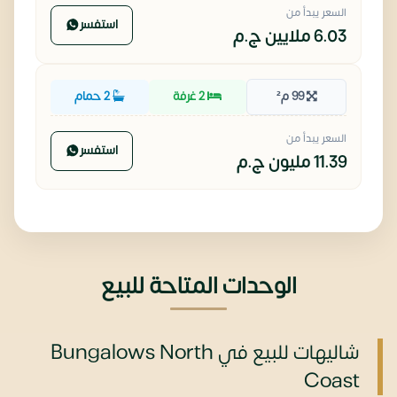
السعر يبدأ من
استفسر
6.03 ملايين
ج.م
99 م²
2 غرفة
2 حمام
السعر يبدأ من
استفسر
11.39 مليون
ج.م
الوحدات المتاحة للبيع
شاليهات للبيع في Bungalows North
Coast