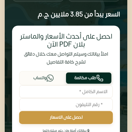
السعر يبدأ من
3.85 ملايين
ج.م
احصل على أحدث الأسعار والماستر
بلان PDF الآن
املأ بياناتك وسيتم التواصل معك خلال دقائق
لشرح كافة التفاصيل
طلب مكالمة
واتساب
احصل على الاسعار
🔒 بياناتك آمنة ولن يتم مشاركتها