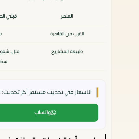
العنصر
قبلي الط
القرب من القاهرة
س
طبيعة المشاريع
فلل، شقق،
سكني
المساحات
واسعة، تصام
الاسعار في تحديث مستمر
آخر تحديث: 2 مايو، 2026
الهدوء والخصوصية
هادئ، من
واتساب
الاستثمار طويل الأمد
مرتفع، 
الباحثي