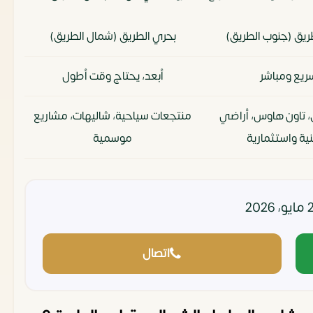
ريق (جنوب الطريق)
بحري الطريق (شمال الطريق)
ريع ومباشر
أبعد، يحتاج وقت أطول
 تاون هاوس، أراضي
منتجعات سياحية، شاليهات، مشاريع
ة واستثمارية
موسمية
يم عائلية واستثمارية
أصغر، تصميم يركز على السياحة
والفعاليات
اسب للسكن الدائم
أكثر حركة، نشاط صيفي وسياحي
اتصال
مناسب للمستثمرين
متوسط، غالباً مرتبط بعوائد موسمية
ن عن نمو مستدام