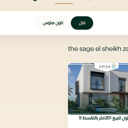
فلل
تاون هاوس
استاند الون للبيع 261متر بالتقسط 9