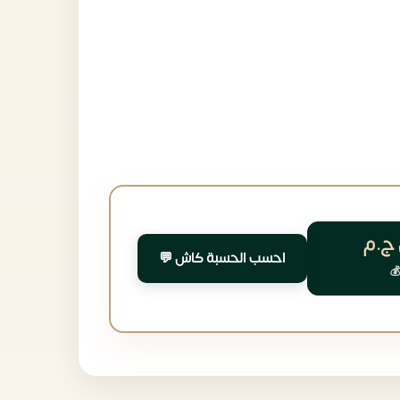
ج.م
احسب الحسبة كاش 💬