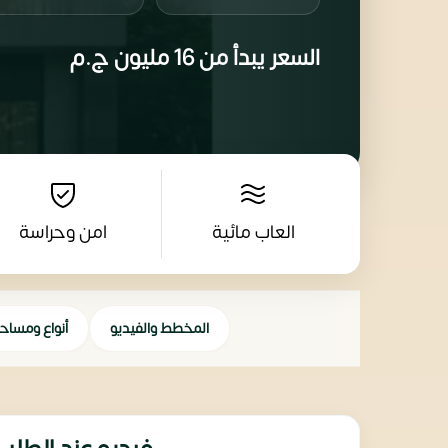
السعر يبدأ من
16 مليون
ج.م
العاب مائية
امن وحراسة
المخطط والفيديو
أنواع ومساح