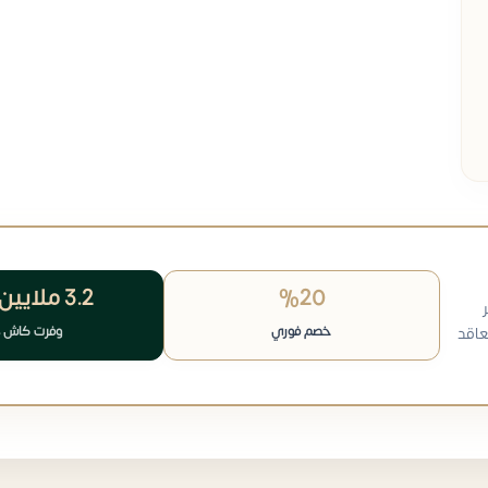
%20
3.2 ملايين
خصم فوري
وفرت كاش 
عاقد