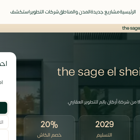
الرئيسية
مشاريع جديدة
المدن والمناطق
شركات التطوير
استكشف
احص
 الشيخ زايد the sage el sheikh
ام
20%
2029
التسليم
خصم الكاش