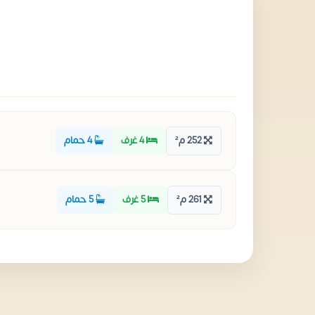
252 م²
4 غرف
4 حمام
261 م²
5 غرف
5 حمام