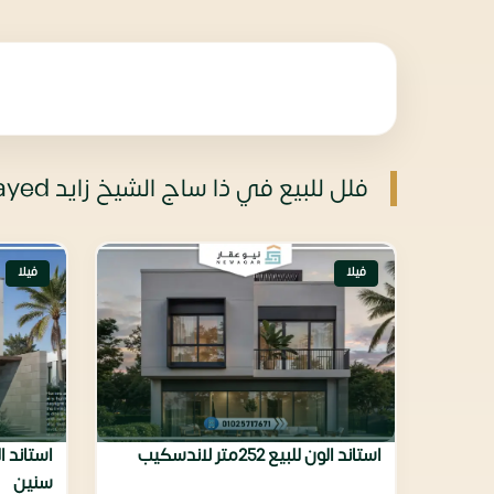
فلل للبيع في ذا ساج الشيخ زايد the sage el sheikh zayed
فيلا
فيلا
استاند الون للبيع 252متر لاندسكيب
سنين