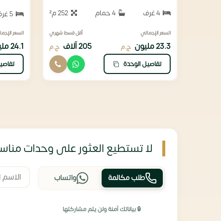
4 غرف
4 حمام
252 م²
5 غرف
السعر الإجمالي
أقل قسط شهري
السعر الإجما
23.3 مليون
205 آلاف
24.1 مليون
ج.م
ج.م
تفاصيل الوحدة
تفاصي
لا تستطيع العثور على وحدات مناسب
طلب مكالمة
واتساب
🔒 بياناتك آمنة ولن يتم مشاركتها