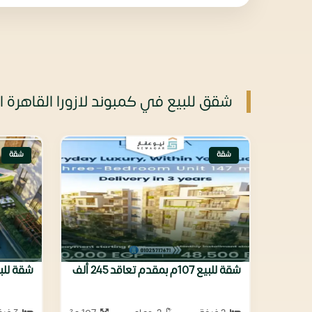
شقق للبيع في كمبوند لازورا القاهرة ا
شقة
شقة
شقة للبيع 107م بمقدم تعاقد 245 ألف
شقة للبيع 147م تشطي