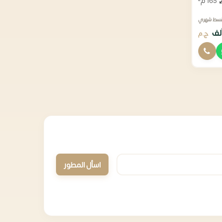
165 م²
قسط شهري
ج.م
اسأل المطور