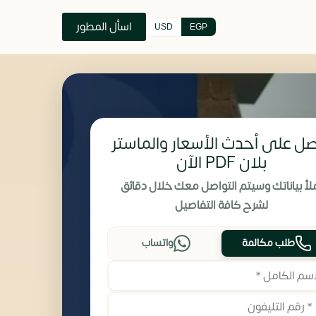
اسأل المطور
USD
EGP
ل على أحدث الأسعار والماستر
بلان PDF الآن
لأ بياناتك وسيتم التواصل معك خلال دقائق
لشرح كافة التفاصيل
طلب مكالمة
واتساب