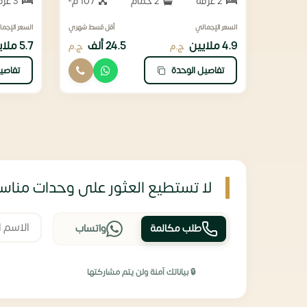
2 غرفة
2 حمام
107 م²
3 غرف
السعر الإجمالي
أقل قسط شهري
السعر الإجما
4.9 ملايين
24.5 ألف
5.7 ملايين
ج.م
ج.م
تفاصيل الوحدة
تفاصي
لا تستطيع العثور على وحدات مناسب
طلب مكالمة
واتساب
🔒 بياناتك آمنة ولن يتم مشاركتها