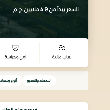
السعر يبدأ من
4.9 ملايين
ج.م
العاب مائية
امن وحراسة
المخطط والفيديو
أنواع ومساح