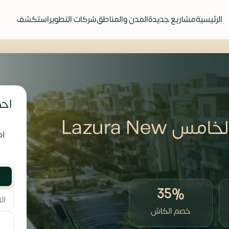
الرئيسية
مشاريع جديدة
المدن والمناطق
شركات التطوير
استكشف
احص
كمبوند لازورا التجمع الخامس Lazura New
ام
35%
خصم الكاش