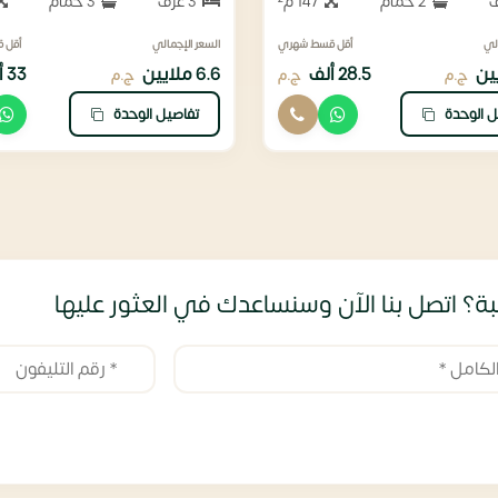
2 حمام
147 م²
3 غرف
3 حمام
لي
أقل قسط شهري
السعر الإجمالي
أقل 
28.5 ألف
6.6 ملايين
33 ألف
ج.م
ج.م
ج.م
ل الوحدة
تفاصيل الوحدة
ة؟ اتصل بنا الآن وسنساعدك في العثور عليها