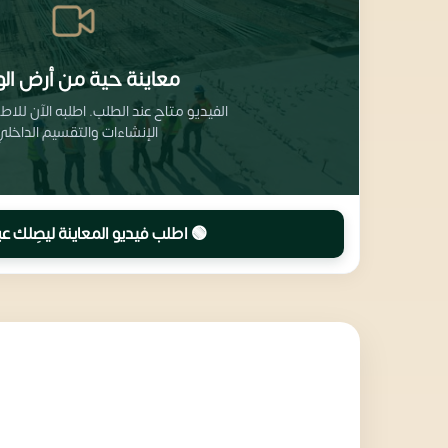
معاينة حية من أرض الو
الفيديو متاح عند الطلب. اطلبه الآن للا
الإنشاءات والتقسيم الداخلي
🟢 اطلب فيديو المعاينة ليصِلك عب