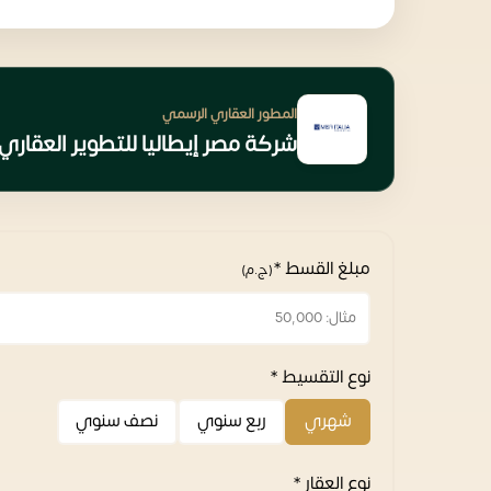
المطور العقاري الرسمي
شركة مصر إيطاليا للتطوير العقاري isr Italia Developments
مبلغ القسط *
(ج.م)
نوع التقسيط *
شهري
ربع سنوي
نصف سنوي
نوع العقار *