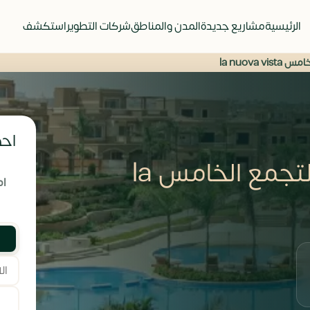
الرئيسية
مشاريع جديدة
المدن والمناطق
شركات التطوير
استكشف
la nuova
احص
كمبوند لانوفا فسيتا التجمع الخامس la
ام