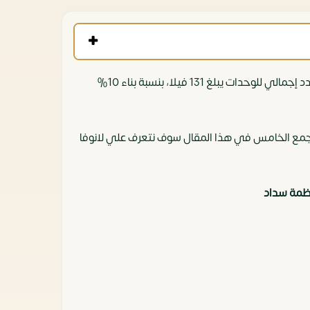
كمبوند لانوفا فسيتا التجمع الخامس la nuova vista، هو كمبوند فلل راقي متكامل الخدمات، مقام على مساحة 41 فدان، بعدد إجمالي للوحدات يبلغ 131 فيلا، بنسبة بناء 10%
سعين، أهم شوارع التجمع الخامس في هذا المقال سوف نتعرف علي لانوفا