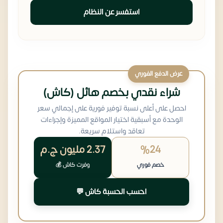
استفسر عن النظام
عرض الدفع الفوري
شراء نقدي بخصم هائل (كاش)
احصل على أعلى نسبة توفير فورية على إجمالي سعر
الوحدة مع أسبقية اختيار المواقع المميزة وإجراءات
تعاقد واستلام سريعة.
%24
2.37 مليون
ج.م
خصم فوري
وفرت كاش 💰
احسب الحسبة كاش 💬