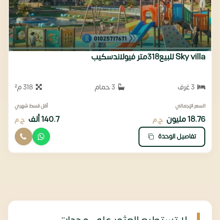
Sky villa للبيع318متر فيولاندسكيب
3 غرف
3 حمام
318 م²
السعر الإجمالي
أقل قسط شهري
18.76 مليون
140.7 ألف
ج.م
ج.م
تفاصيل الوحدة