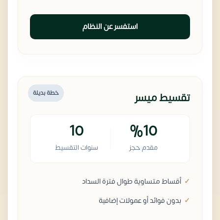
استفسر عن النظام
خطة بديلة
تقسيط ميسر
10
%10
مقدم حجز
سنوات التقسيط
أقساط متساوية طوال فترة السداد
بدون فوائد أو عمولات إضافية