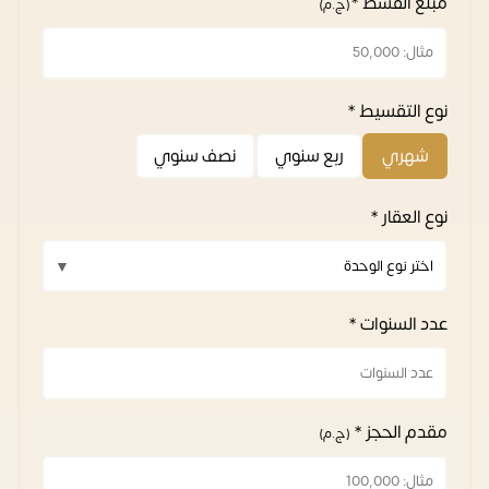
مبلغ القسط *
(ج.م)
نوع التقسيط *
شهري
ربع سنوي
نصف سنوي
نوع العقار *
عدد السنوات *
مقدم الحجز *
(ج.م)