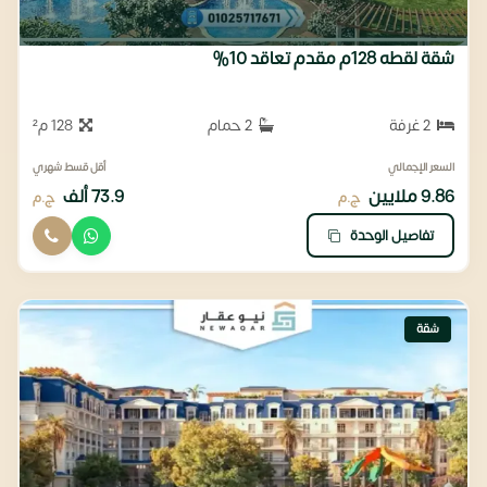
شقة لقطه 128م مقدم تعاقد 10%
2 غرفة
2 حمام
128 م²
السعر الإجمالي
أقل قسط شهري
9.86 ملايين
73.9 ألف
ج.م
ج.م
تفاصيل الوحدة
شقة