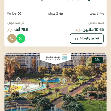
3 غرف
2 حمام
159 م²
السعر الإجمالي
أقل قسط شهري
10.65 ملايين
79.9 ألف
ج.م
ج.م
تفاصيل الوحدة
شقة