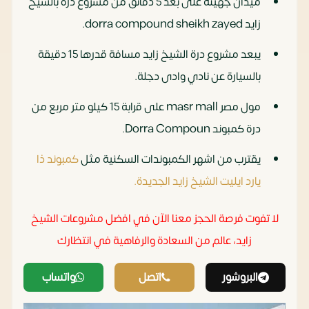
ميدان جهينة على بعد 5 دقائق من مشروع دره بالشيخ
زايد dorra compound sheikh zayed.
يبعد مشروع درة الشيخ زايد مسافة قدرها 15 دقيقة
بالسيارة عن نادي وادى دجلة.
مول مصر masr mall على قرابة 15 كيلو متر مربع من
درة كمبوند Dorra Compoun.
يقترب من اشهر الكمبوندات السكنية مثل
كمبوند ذا
يارد ايليت الشيخ زايد الجديدة.
لا تفوت فرصة الحجز معنا الآن في افضل مشروعات الشيخ
زايد، عالم من السعادة والرفاهي
ة في انتظارك
البروشور
اتصل
واتساب