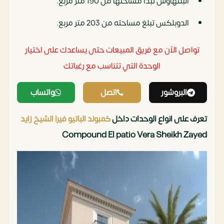
البنتهاوس تبدأ مساحتها من 190 متر مربع.
الدوبلكس تبلغ مساحته من 203 متر مربع.
تواصل الآن مع فريق المبيعات حتى يساعدك على اختيار
الوحدة التي تتناسب مع رغباتك
البروشور
اتصل
واتساب
تعرف على انواع الوحدات داخل
كمبوند الباتيو فيرا الشيخ زايد
Compound El patio Vera Sheikh Zayed