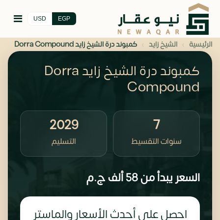
USD
EGP
›
›
الرئيسية
الشيخ زايد
كمبوند درة الشيخ زايد Dorra Compound
كمبوند درة الشيخ زايد Dorra
Compound
2029
7
سنوات التقسيط
التسليم
السعر يبدأ من
58 ألف
ج.م
احصل على أحدث الأسعار والماستر