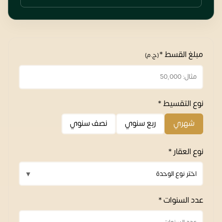
مبلغ القسط *
(ج.م)
نوع التقسيط *
شهري
ربع سنوي
نصف سنوي
نوع العقار *
عدد السنوات *