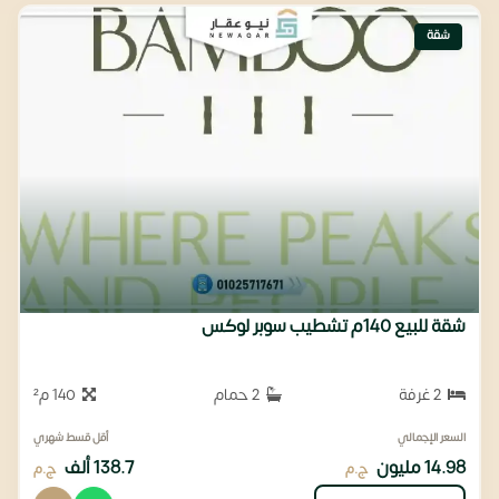
شقة
شقة للبيع 140م تشطيب سوبر لوكس
2 غرفة
2 حمام
140 م²
السعر الإجمالي
أقل قسط شهري
14.98 مليون
138.7 ألف
ج.م
ج.م