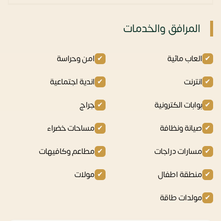
المرافق والخدمات
العاب مائية
امن وحراسة
انترنت
اندية اجتماعية
بوابات الكترونية
جراج
صيانة ونظافة
مساحات خضراء
مسارات دراجات
مطاعم وكافيهات
منطقة اطفال
مولات
مولدات طاقة