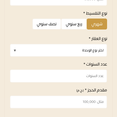
نوع التقسيط *
شهري
ربع سنوي
نصف سنوي
نوع العقار *
عدد السنوات *
مقدم الحجز *
(ج.م)