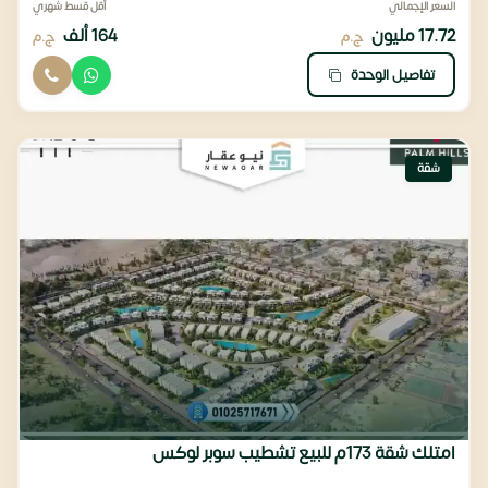
السعر الإجمالي
أقل قسط شهري
17.72 مليون
164 ألف
ج.م
ج.م
تفاصيل الوحدة
شقة
امتلك شقة 173م للبيع تشطيب سوبر لوكس