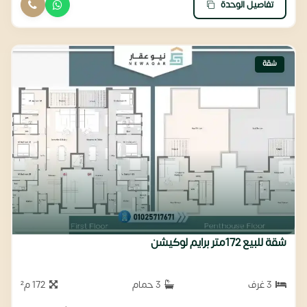
تفاصيل الوحدة
شقة
شقة للبيع 172متر برايم لوكيشن
3 غرف
3 حمام
172 م²