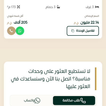
3 غرف
3 حمام
173 م²
السعر الإجمالي
أقل قسط شهري
22.14 مليون
205 آلاف
ج.م
ج.م
تفاصيل الوحدة
لا تستطيع العثور على وحدات
مناسبة؟ اتصل بنا الآن وسنساعدك في
العثور عليها
طلب مكالمة
واتساب