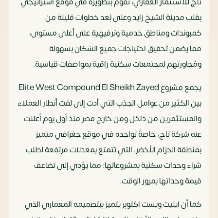
تاج للاستثمار العقاري، تقوم بتطويره في موقع استراتيجي
بقلب مدينة الشيخ زايد وعلى بُعد خطوات قليلة من
كمبوندات ومناطق خدمية وترفيهية على أعلى مستوى،
مما يضمن تحقيق احتياجات جميع السُكان بسهولة
ومُجاورتهم لمجتمعات سكنية راقية بمواصفات قياسية.
يجمع مشروع Elite West Compound El Sheikh Zayed
بين الكثير من عوامل الجذب التي أدت إلى لفت أنظار العملاء
والمستثمرين من داخل ومن خارج مصر منذ أول يوم أعلنت
عنه شركة تاج، خاصةً تواجده في موقع جغرافي متميز
بمنطقة الحزام الأخضر، التي تتمتع بمعدلات مرتفعة لطلب
شراء وحدات سكنية بمشروعاتها؛ مما يؤدي إلى تضاعف
قيمة وحداتها بمرور الوقت.
كما أن ايليت ويست اكتوبر يتميز ببتصميمه المعماري الذي