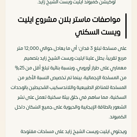
لوكيشن كمبوند ايليت ويست الشيخ زايد.
مواصفات ماستر بلان مشروع ايليت
ويست السكني
على مساحة تبلغ 3 فدان؛ أي ما يعادل حوالي 12,000 متر
مربع تقريباً، يطل علينا ايليت ويست الشيخ زايد بتصميم
معماري على طراز أوروبي، وبنسبة بنائية تبلغ أقل من 25%
من المساحة الإجمالية، بينما تم تخصيص النسبة الأكبر من
المساحة للمناظر الطبيعية واللاندسكيب المُحيطين بالوحدات
السكنية، مما ساهم في خلق بيئة سكنية تعمل على نشر
الشعور بالطاقة الإيجابية والحيوية على جميع السُكان داخل
الكمبوند.
ويحتوي ايليت ويست الشيخ زايد على مساحات مفتوحة