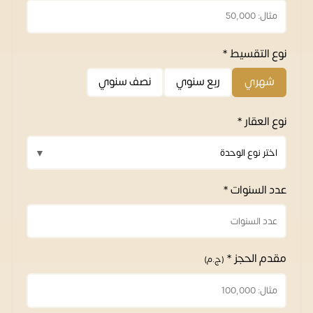
نوع التقسيط *
شهري
ربع سنوي
نصف سنوي
نوع العقار *
عدد السنوات *
مقدم الحجز *
(ج.م)