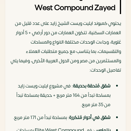
West Compound Zayed
يحتوي كمبوند ايليت ويست الشيخ زايد على عدد قليل من
العمارات السكنية، تتكون العمارات من دور أرضي + 5 أدوار
عُلوية، وجاءت الوحدات مختلفة الانواع والمساحات
والتقسيمات، بما يتناسب مع جميع متطلبات العملاء
والمستثمرين من مصر ومن الدول العربية الأخرى، وفيما يلي
تفاصيل الوحدات:
شقق مُلحقة بحديقة
: في مشروع ايليت ويست زايد
بمساحة تبدأ من 164 متر مربع + حديقة بمساحة تبدأ
من 35 متر مربع.
شقق في أدوار مُتكررة
: بمساحة تبدأ من 171 متر مربع.
بنتهاوس
: في Elite West Compound بمساحات