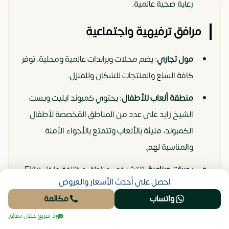
رعاية صحية عالمية.
مرافق ترفيهية واجتماعية
مول تجاري
: يضم محلات وبراندات عالمية ومحلية، توفر
كافة السلع والمنتجات للسُكان وللمنزل.
منطقة ألعاب للأطفال
: يحتوي كمبوند ايليت ويست
الشيخ زايد على عدد من المناطق المُخصصة لأطفال
الكمبوند، مليئة بالألعاب وتتمتع بالأجواء الآمنة
والمناسبة لهم.
بحيرات صناعية
: تنتشر في مناطق مختلفة داخل Elite
احصل على أحدث الأسعار والعروض
West Compound، توفر إطلالات ساحرة من
واتساب
مكالمة
الوحدات ومن مختلف الأنحاء.
رد سريع خلال دقائق
مطاعم وكافيهات
: توفر للسُكان إمكانية تناول