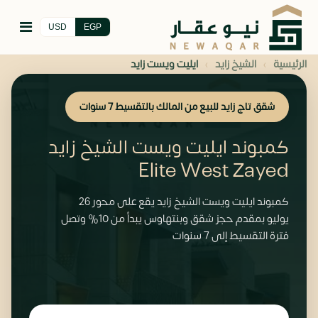
USD
EGP
›
›
الرئيسية
الشيخ زايد
ايليت ويست زايد
شقق تاج زايد للبيع من المالك بالتقسيط 7 سنوات
كمبوند ايليت ويست الشيخ زايد
Elite West Zayed
كمبوند ايليت ويست الشيخ زايد يقع على محور 26
يوليو بمقدم حجز شقق وبنتهاوس يبدأ من 10% وتصل
فترة التقسيط إلى 7 سنوات