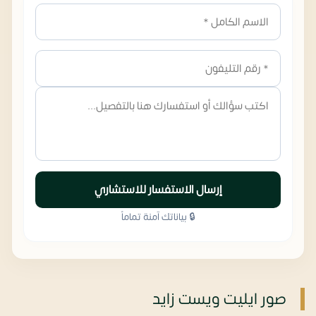
إرسال الاستفسار للاستشاري
🔒 بياناتك آمنة تماماً
صور ايليت ويست زايد