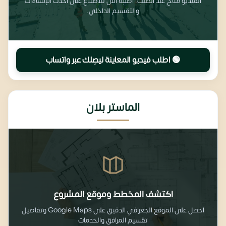
الفيديو متاح عند الطلب. اطلبه الآن للاطلاع على أحدث الإنشاءات
والتقسيم الداخلي.
🟢 اطلب فيديو المعاينة ليصِلك عبر واتساب
الماستر بلان
اكتشف المخطط وموقع المشروع
احصل على الموقع الجغرافي الدقيق على Google Maps وتفاصيل
تقسيم المرافق والخدمات