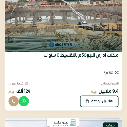
مكتب اداري للبيع50م بالتقسيط 6 سنوات
50 م²
السعر الإجمالي
أقل قسط شهري
9.4 ملايين
124 ألف
ج.م
ج.م
تفاصيل الوحدة
مكتب