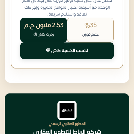
احصل على أعلى نسبة توفير فورية على إجمالي سعر
الوحدة مع أسبقية اختيار المواقع المميزة وإجراءات
تعاقد واستلام سريعة.
%35
2.53 مليون
ج.م
خصم فوري
وفرت كاش 💰
احسب الحسبة كاش 💬
المطور العقاري الرسمي
شركة الرباط للتطوير العقاري