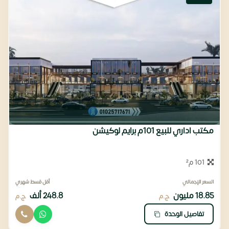
مكتب اداري للبيع 101م برايم لوكيشن
101 م²
السعر الإجمالي
أقل قسط شهري
18.85 مليون
248.8 ألف
ج.م
ج.م
تفاصيل الوحدة