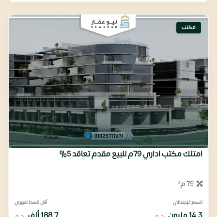
مكتب
امتلك مكتب اداري 79م للبيع مقدم تعاقد 5%
79 م²
السعر الإجمالي
أقل قسط شهري
14.3 مليون
188.7 ألف
ج.م
ج.م