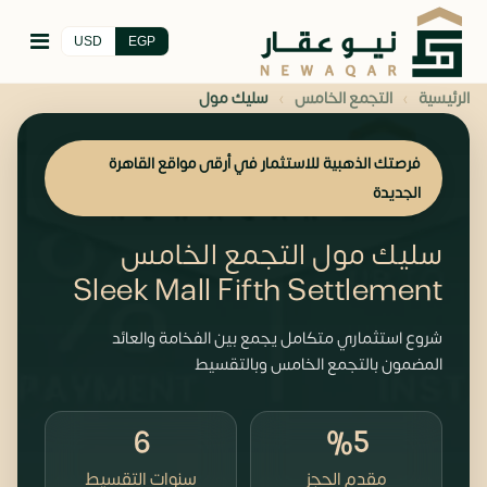
USD
EGP
›
›
الرئيسية
التجمع الخامس
سليك مول
فرصتك الذهبية للاستثمار في أرقى مواقع القاهرة
الجديدة
سليك مول التجمع الخامس
Sleek Mall Fifth Settlement
شروع استثماري متكامل يجمع بين الفخامة والعائد
المضمون بالتجمع الخامس وبالتقسيط
6
%5
مقدم الحجز
سنوات التقسيط