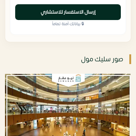
إرسال الاستفسار للاستشاري
🔒 بياناتك آمنة تماماً
صور سليك مول