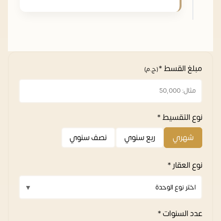
مبلغ القسط *
(ج.م)
نوع التقسيط *
شهري
ربع سنوي
نصف سنوي
نوع العقار *
عدد السنوات *