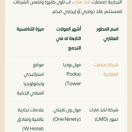
التجارية (منصات،
لاند مارك
، آب تاون كايرو) وتضمن الشركات
للمستثمر عائد دولاري أو إيجاري ضخم.
اسم المطور
أشهر المولات
ميزة التنافسية
العقاري
التابعة له في
التجمع
شركة منصات
مول بوديا
موقع
العقارية
(Podia
استراتيجي
Tower)
وتكنولوجيا
المباني الذكية
شركة لاند مارك
مول ون ناينتي
علامات تجارية
صبور (LMD)
(One Ninety)
عالمية وفنادق
(W Hotel)