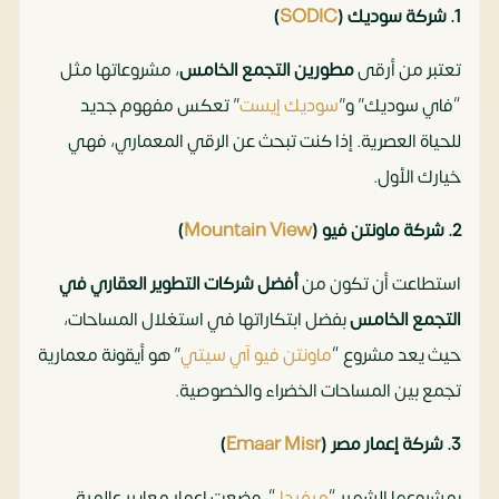
1.
شركة سوديك (
SODIC
)
تعتبر من أرقى
مطورين التجمع الخامس
، مشروعاتها مثل
“فاي سوديك” و”
سوديك إيست
” تعكس مفهوم جديد
للحياة العصرية. إذا كنت تبحث عن الرقي المعماري، فهي
خيارك الأول.
2. شركة ماونتن فيو (
Mountain View
)
استطاعت أن تكون من
أفضل شركات التطوير العقاري في
التجمع الخامس
بفضل ابتكاراتها في استغلال المساحات،
حيث يعد مشروع “
ماونتن فيو آي سيتي
” هو أيقونة معمارية
تجمع بين المساحات الخضراء والخصوصية.
3. شركة إعمار مصر (
Emaar Misr
)
بمشروعها الشهير “
ميفيدا
“، وضعت إعمار معايير عالمية